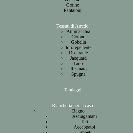
Gonne
Pantaloni
Tessuti di Arredo
Antimacchia
Cotone
Gobelin
Idrorepellente
Oscurante
Jacquard
Lino
Resinato
Spugna
Tendaggi
Biancheria per la casa
Bagno
Asciugamani
Teli
Accappatoi
Tappeti