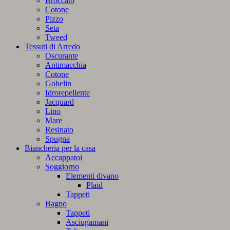
Broccato
Cotone
Pizzo
Seta
Tweed
Tessuti di Arredo
Oscurante
Antimacchia
Cotone
Gobelin
Idrorepellente
Jacquard
Lino
Mare
Resinato
Spugna
Biancheria per la casa
Accappatoi
Soggiorno
Elementi divano
Plaid
Tappeti
Bagno
Tappeti
Asciugamani