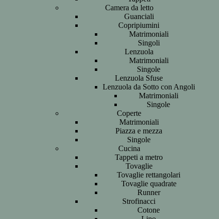
Camera da letto
Guanciali
Copripiumini
Matrimoniali
Singoli
Lenzuola
Matrimoniali
Singole
Lenzuola Sfuse
Lenzuola da Sotto con Angoli
Matrimoniali
Singole
Coperte
Matrimoniali
Piazza e mezza
Singole
Cucina
Tappeti a metro
Tovaglie
Tovaglie rettangolari
Tovaglie quadrate
Runner
Strofinacci
Cotone
Lino