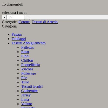
15 disponibili
seleziona i metri
Panama
in
Categorie:
Cotone
,
Tessuti di Arredo
Puro
Categoria
Cotone
306
Pasqua
Rosa
Tendaggi
quantità
Tessuti Abbigliamento
Pailettes
Raso
Lino
Chiffon
Ecopelliccia
Viscosa
Poliestere
Pile
Tulle
Tessuti tecnici
Cachemire
Jersey
Lana
Velluto