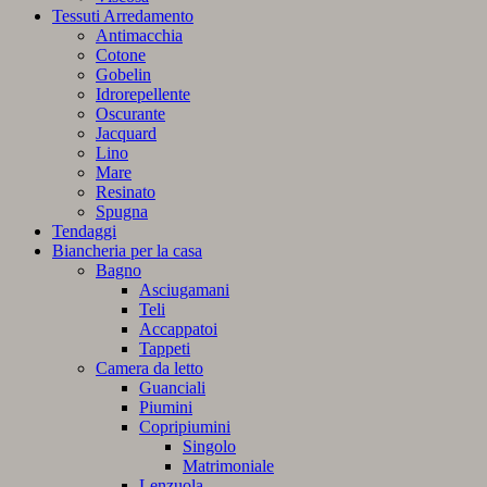
Tessuti Arredamento
Antimacchia
Cotone
Gobelin
Idrorepellente
Oscurante
Jacquard
Lino
Mare
Resinato
Spugna
Tendaggi
Biancheria per la casa
Bagno
Asciugamani
Teli
Accappatoi
Tappeti
Camera da letto
Guanciali
Piumini
Copripiumini
Singolo
Matrimoniale
Lenzuola