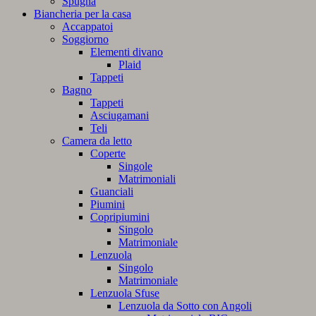
Spugna
Biancheria per la casa
Accappatoi
Soggiorno
Elementi divano
Plaid
Tappeti
Bagno
Tappeti
Asciugamani
Teli
Camera da letto
Coperte
Singole
Matrimoniali
Guanciali
Piumini
Copripiumini
Singolo
Matrimoniale
Lenzuola
Singolo
Matrimoniale
Lenzuola Sfuse
Lenzuola da Sotto con Angoli