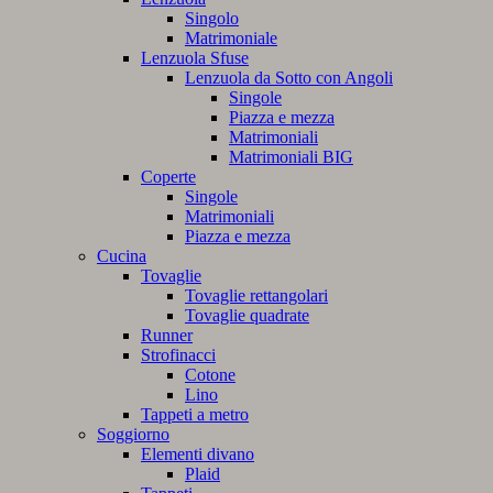
Singolo
Matrimoniale
Lenzuola Sfuse
Lenzuola da Sotto con Angoli
Singole
Piazza e mezza
Matrimoniali
Matrimoniali BIG
Coperte
Singole
Matrimoniali
Piazza e mezza
Cucina
Tovaglie
Tovaglie rettangolari
Tovaglie quadrate
Runner
Strofinacci
Cotone
Lino
Tappeti a metro
Soggiorno
Elementi divano
Plaid