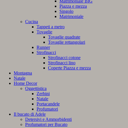
Matrimoniale BIG
Piazza e mezza
Singolo
Matrimoniale
Cucina
Tappeti a metro
Tovaglie
Tovaglie quadrate
Tovaglie rettangolari
Runner
Strofinacci
Strofinacci cotone
Strofinacci lino
Coperte Piazza e mezza
Montagna
Natale
Home Decor
Oggettistica
Zerbini
Natale
Portacandele
Profumatori
Il bucato di Adele
Detersivi e Ammorbidenti
Profumatori per Bucato