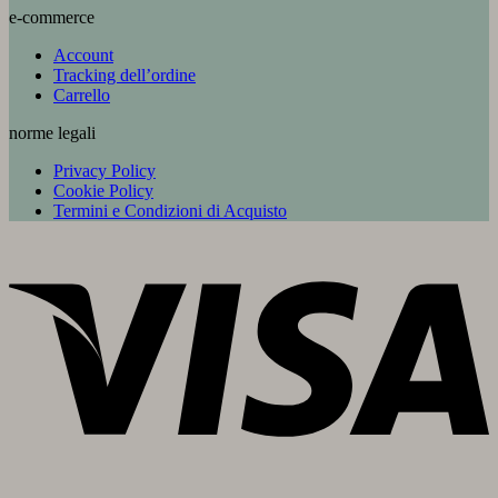
e-commerce
Account
Tracking dell’ordine
Carrello
norme legali
Privacy Policy
Cookie Policy
Termini e Condizioni di Acquisto
V
P