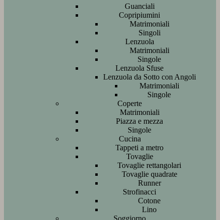
Guanciali
Copripiumini
Matrimoniali
Singoli
Lenzuola
Matrimoniali
Singole
Lenzuola Sfuse
Lenzuola da Sotto con Angoli
Matrimoniali
Singole
Coperte
Matrimoniali
Piazza e mezza
Singole
Cucina
Tappeti a metro
Tovaglie
Tovaglie rettangolari
Tovaglie quadrate
Runner
Strofinacci
Cotone
Lino
Soggiorno