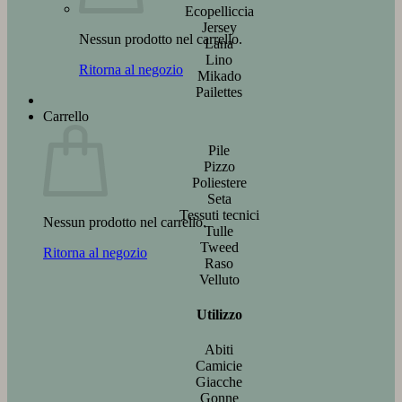
Ecopelliccia
Jersey
Nessun prodotto nel carrello.
Lana
Lino
Ritorna al negozio
Mikado
Pailettes
Carrello
Pile
Pizzo
Poliestere
Seta
Tessuti tecnici
Nessun prodotto nel carrello.
Tulle
Tweed
Ritorna al negozio
Raso
Velluto
Utilizzo
Abiti
Camicie
Giacche
Gonne