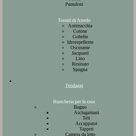
Pantaloni
Tessuti di Arredo
Antimacchia
Cotone
Gobelin
Idrorepellente
Oscurante
Jacquard
Lino
Resinato
Spugna
Tendaggi
Biancheria per la casa
Bagno
Asciugamani
Teli
Accappatoi
Tappeti
Camera da letto