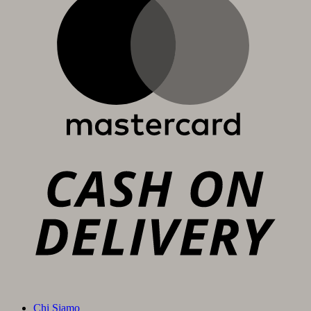
C
D
Chi Siamo