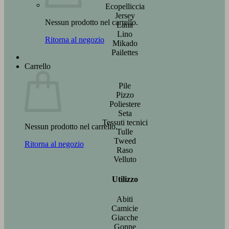
Ecopelliccia
Jersey
Nessun prodotto nel carrello.
Lana
Lino
Ritorna al negozio
Mikado
Pailettes
Carrello
Pile
Pizzo
Poliestere
Seta
Tessuti tecnici
Nessun prodotto nel carrello.
Tulle
Tweed
Ritorna al negozio
Raso
Velluto
Utilizzo
Abiti
Camicie
Giacche
Gonne