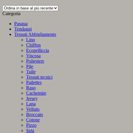
in
base
Categoria
al
più
Pasqua
recente
Tendaggi
Tessuti Abbigliamento
Lino
Chiffon
Ecopelliccia
Viscosa
Poliestere
Pile
Tulle
Tessuti tecnici
Pailettes
Raso
Cachemire
Jersey
Lana
Velluto
Broccato
Cotone
Pizzo
Seta