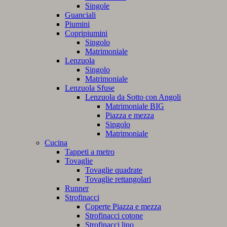
Singole
Guanciali
Piumini
Copripiumini
Singolo
Matrimoniale
Lenzuola
Singolo
Matrimoniale
Lenzuola Sfuse
Lenzuola da Sotto con Angoli
Matrimoniale BIG
Piazza e mezza
Singolo
Matrimoniale
Cucina
Tappeti a metro
Tovaglie
Tovaglie quadrate
Tovaglie rettangolari
Runner
Strofinacci
Coperte Piazza e mezza
Strofinacci cotone
Strofinacci lino