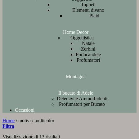
Tappeti
Elementi divano
Plaid
Home Decor
Oggettistica
Natale
Zerbini
Portacandele
Profumatori
Montagna
Il bucato di Adele
Detersivi e Ammorbidenti
Profumatori per Bucato
Occasioni
Home
/
motivi
/
multicolor
Filtra
Ordina
Visualizzazione di 13 risultati