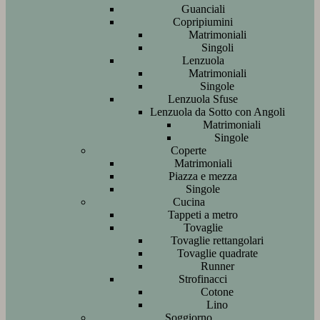
Guanciali
Copripiumini
Matrimoniali
Singoli
Lenzuola
Matrimoniali
Singole
Lenzuola Sfuse
Lenzuola da Sotto con Angoli
Matrimoniali
Singole
Coperte
Matrimoniali
Piazza e mezza
Singole
Cucina
Tappeti a metro
Tovaglie
Tovaglie rettangolari
Tovaglie quadrate
Runner
Strofinacci
Cotone
Lino
Soggiorno