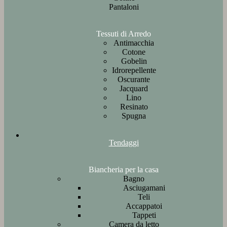
Pantaloni
Tessuti di Arredo
Antimacchia
Cotone
Gobelin
Idrorepellente
Oscurante
Jacquard
Lino
Resinato
Spugna
Tendaggi
Biancheria per la casa
Bagno
Asciugamani
Teli
Accappatoi
Tappeti
Camera da letto