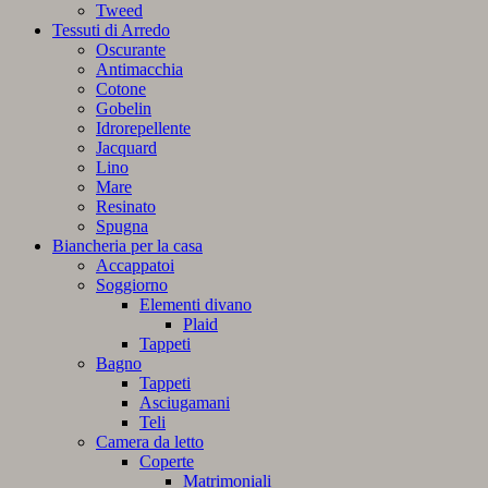
Tweed
Tessuti di Arredo
Oscurante
Antimacchia
Cotone
Gobelin
Idrorepellente
Jacquard
Lino
Mare
Resinato
Spugna
Biancheria per la casa
Accappatoi
Soggiorno
Elementi divano
Plaid
Tappeti
Bagno
Tappeti
Asciugamani
Teli
Camera da letto
Coperte
Matrimoniali