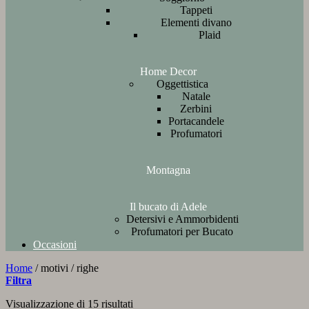
Tappeti
Elementi divano
Plaid
Home Decor
Oggettistica
Natale
Zerbini
Portacandele
Profumatori
Montagna
Il bucato di Adele
Detersivi e Ammorbidenti
Profumatori per Bucato
Occasioni
Home
/
motivi
/
righe
Filtra
Ordina
Visualizzazione di 15 risultati