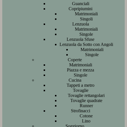
Guanciali
Copripiumini
Matrimoniali
Singoli
Lenzuola
Matrimoniali
Singole
Lenzuola Sfuse
Lenzuola da Sotto con Angoli
Matrimoniali
Singole
Coperte
Matrimoniali
Piazza e mezza
Singole
Cucina
Tappeti a metro
Tovaglie
Tovaglie rettangolari
Tovaglie quadrate
Runner
Strofinacci
Cotone
Lino
Soggiorno