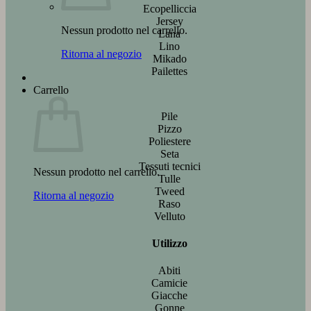
Ecopelliccia
Jersey
Nessun prodotto nel carrello.
Lana
Lino
Ritorna al negozio
Mikado
Pailettes
Carrello
Pile
Pizzo
Poliestere
Seta
Tessuti tecnici
Nessun prodotto nel carrello.
Tulle
Tweed
Ritorna al negozio
Raso
Velluto
Utilizzo
Abiti
Camicie
Giacche
Gonne