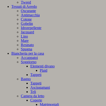
Tweed
Tessuti di Arredo
Oscurante
Antimacchia
Cotone
Gobelin
Idrorepellente
Jacquard
Lino
Mare
Resinato
Spugna
Biancheria per la casa
Accappatoi
Soggiorno
Elementi divano
Plaid
Tappeti
Bagno
Tappeti
Asciugamani
Teli
Camera da letto
Coperte
Matrimoniali