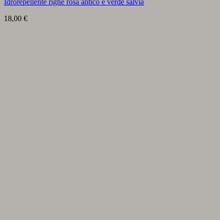
Idrorepellente righe rosa antico e verde salvia
18,00
€