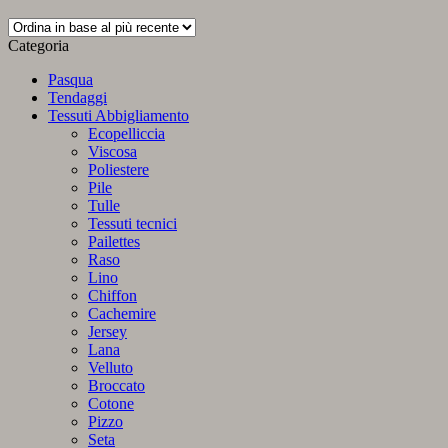
in
base
Categoria
al
più
Pasqua
recente
Tendaggi
Tessuti Abbigliamento
Ecopelliccia
Viscosa
Poliestere
Pile
Tulle
Tessuti tecnici
Pailettes
Raso
Lino
Chiffon
Cachemire
Jersey
Lana
Velluto
Broccato
Cotone
Pizzo
Seta