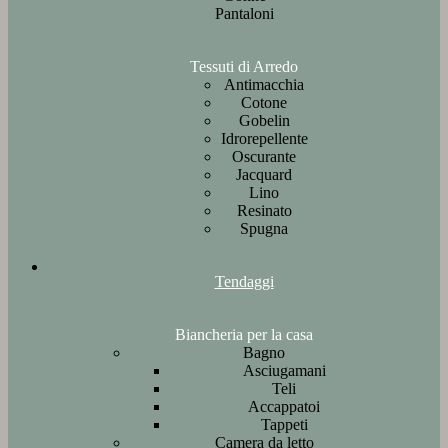
Pantaloni
Tessuti di Arredo
Antimacchia
Cotone
Gobelin
Idrorepellente
Oscurante
Jacquard
Lino
Resinato
Spugna
Tendaggi
Biancheria per la casa
Bagno
Asciugamani
Teli
Accappatoi
Tappeti
Camera da letto