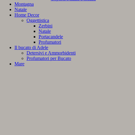
Montagna
Natale
Home Decor
Oggettistica
Zerbini
Natale
Portacandele
Profumatori
Il bucato di Adele
Detersivi e Ammorbidenti
Profumatori per Bucato
Mare
materiali
tipologia
motivi
colori
utilizzi
altezze
lavaggi
Filtro prezzi