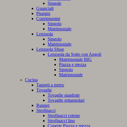
Singole
Guanciali
Piumini
Copripiumini
Singolo
Matrimoniale
Lenzuola
Singolo
Matrimoniale
Lenzuola Sfuse
Lenzuola da Sotto con Angoli
Matrimoniale BIG
Piazza e mezza
Singolo
Matrimoniale
Cucina
Tappeti a metro
Tovaglie
Tovaglie quadrate
Tovaglie rettangolari
Runner
Strofinacci
Strofinacci cotone
Strofinacci lino
Coperte Piazza e mezza