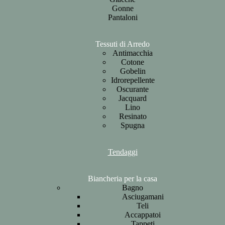
Gonne
Pantaloni
Tessuti di Arredo
Antimacchia
Cotone
Gobelin
Idrorepellente
Oscurante
Jacquard
Lino
Resinato
Spugna
Tendaggi
Biancheria per la casa
Bagno
Asciugamani
Teli
Accappatoi
Tappeti