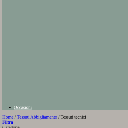
Occasioni
Home
/
Tessuti Abbigliamento
/
Tessuti tecnici
Filtra
Categoria