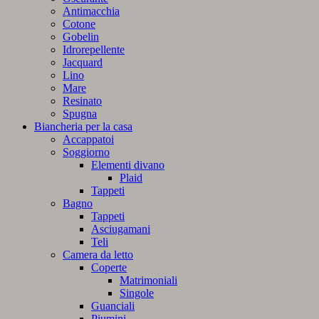
Antimacchia
Cotone
Gobelin
Idrorepellente
Jacquard
Lino
Mare
Resinato
Spugna
Biancheria per la casa
Accappatoi
Soggiorno
Elementi divano
Plaid
Tappeti
Bagno
Tappeti
Asciugamani
Teli
Camera da letto
Coperte
Matrimoniali
Singole
Guanciali
Piumini