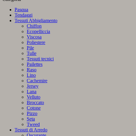
Pasqua
Tendaggi
Tessuti Abbigliamento
Chiffon
Ecopelliccia
Viscosa
Poliestere
Pile
Tulle
Tessuti tecnici
Pailettes
Raso
Lino
Cachemire
Jersey
Lana
Velluto
Broccato
Cotone
Pizzo
Seta
Tweed
Tessuti di Arredo
Oscurante