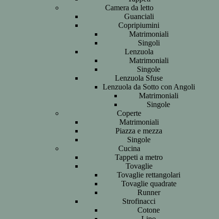
Camera da letto
Guanciali
Copripiumini
Matrimoniali
Singoli
Lenzuola
Matrimoniali
Singole
Lenzuola Sfuse
Lenzuola da Sotto con Angoli
Matrimoniali
Singole
Coperte
Matrimoniali
Piazza e mezza
Singole
Cucina
Tappeti a metro
Tovaglie
Tovaglie rettangolari
Tovaglie quadrate
Runner
Strofinacci
Cotone
Lino