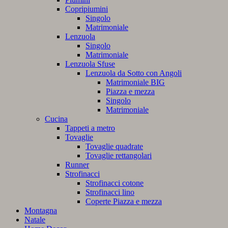
Copripiumini
Singolo
Matrimoniale
Lenzuola
Singolo
Matrimoniale
Lenzuola Sfuse
Lenzuola da Sotto con Angoli
Matrimoniale BIG
Piazza e mezza
Singolo
Matrimoniale
Cucina
Tappeti a metro
Tovaglie
Tovaglie quadrate
Tovaglie rettangolari
Runner
Strofinacci
Strofinacci cotone
Strofinacci lino
Coperte Piazza e mezza
Montagna
Natale