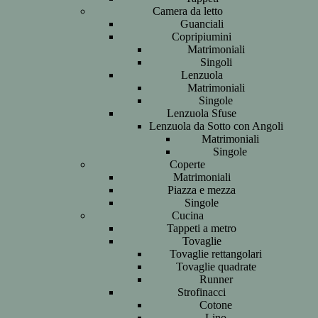
Camera da letto
Guanciali
Copripiumini
Matrimoniali
Singoli
Lenzuola
Matrimoniali
Singole
Lenzuola Sfuse
Lenzuola da Sotto con Angoli
Matrimoniali
Singole
Coperte
Matrimoniali
Piazza e mezza
Singole
Cucina
Tappeti a metro
Tovaglie
Tovaglie rettangolari
Tovaglie quadrate
Runner
Strofinacci
Cotone
Lino