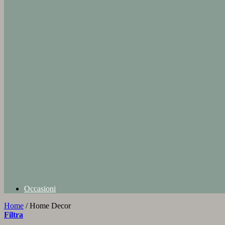
Occasioni
Home
/
Home Decor
Filtra