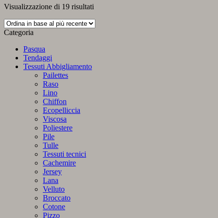
Ordina
Visualizzazione di 19 risultati
in
base
Categoria
al
più
Pasqua
recente
Tendaggi
Tessuti Abbigliamento
Pailettes
Raso
Lino
Chiffon
Ecopelliccia
Viscosa
Poliestere
Pile
Tulle
Tessuti tecnici
Cachemire
Jersey
Lana
Velluto
Broccato
Cotone
Pizzo