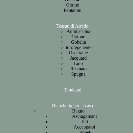
Gonne
Pantaloni
Tessuti di Arredo
Antimacchia
Cotone
Gobelin
Idrorepellente
Oscurante
Jacquard
Lino
Resinato
Spugna
Tendaggi
Biancheria per la casa
Bagno
Asciugamani
Teli
Accappatoi
Tappeti