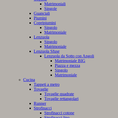
Matrimoniali
Singole
Guanciali
Piumini
Copripiumini
Singolo
Matrimoniale
Lenzuola
Singolo
Matrimoniale
Lenzuola Sfuse
Lenzuola da Sotto con Angoli
Matrimoniale BIG
Piazza e mezza
Singolo
Matrimoniale
Cucina
Tappeti a metro
Tovaglie
Tovaglie quadrate
Tovaglie rettangolari
Runner
Strofinacci
Strofinacci cotone
Strofinacci lino