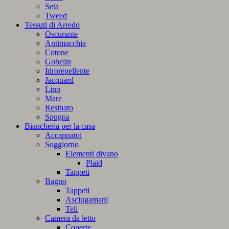
Seta
Tweed
Tessuti di Arredo
Oscurante
Antimacchia
Cotone
Gobelin
Idrorepellente
Jacquard
Lino
Mare
Resinato
Spugna
Biancheria per la casa
Accappatoi
Soggiorno
Elementi divano
Plaid
Tappeti
Bagno
Tappeti
Asciugamani
Teli
Camera da letto
Coperte