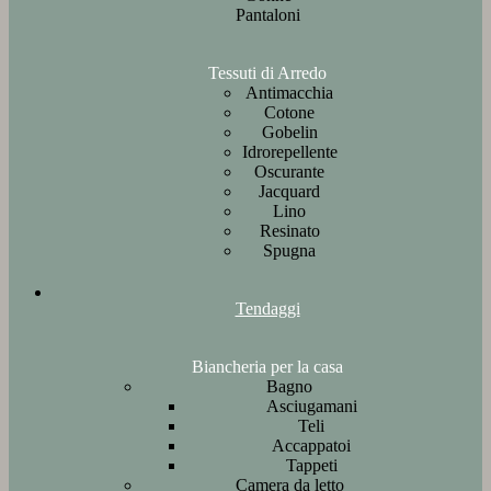
Pantaloni
Tessuti di Arredo
Antimacchia
Cotone
Gobelin
Idrorepellente
Oscurante
Jacquard
Lino
Resinato
Spugna
Tendaggi
Biancheria per la casa
Bagno
Asciugamani
Teli
Accappatoi
Tappeti
Camera da letto