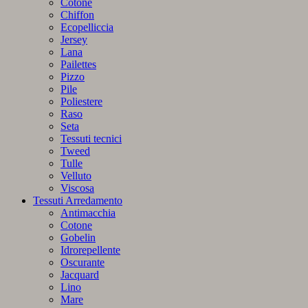
Cotone
Chiffon
Ecopelliccia
Jersey
Lana
Pailettes
Pizzo
Pile
Poliestere
Raso
Seta
Tessuti tecnici
Tweed
Tulle
Velluto
Viscosa
Tessuti Arredamento
Antimacchia
Cotone
Gobelin
Idrorepellente
Oscurante
Jacquard
Lino
Mare