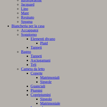
Idrorepellente
Jacquard
Lino
Mare
Resinato
Spugna
Biancheria per la casa
Accappatoi
Soggiorno
Elementi divano
Plaid
Tappeti
Bagno
Tappeti
Asciugamani
Teli
Camera da letto
Coperte
Matrimoniali
Singole
Guanciali
Piumini
Copripiumini
Singolo
Matrimoniale