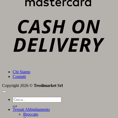
C
D
Chi Siamo
Contatti
Copyright 2026 ©
Tessilmarket Srl
Cerca:
Tessuti Abbigliamento
Broccato