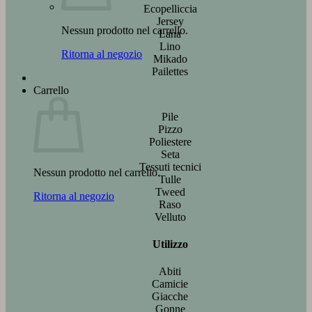
Ecopelliccia
Jersey
Nessun prodotto nel carrello.
Lana
Lino
Ritorna al negozio
Mikado
Pailettes
Carrello
Pile
Pizzo
Poliestere
Seta
Tessuti tecnici
Nessun prodotto nel carrello.
Tulle
Tweed
Ritorna al negozio
Raso
Velluto
Utilizzo
Abiti
Camicie
Giacche
Gonne