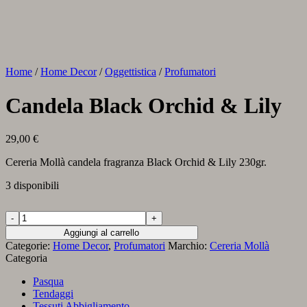
Home
/
Home Decor
/
Oggettistica
/
Profumatori
Candela Black Orchid & Lily
29,00
€
Cereria Mollà candela fragranza Black Orchid & Lily 230gr.
3 disponibili
Candela
Black
Aggiungi al carrello
Orchid
Categorie:
Home Decor
,
Profumatori
Marchio:
Cereria Mollà
&
Categoria
Lily
quantità
Pasqua
Tendaggi
Tessuti Abbigliamento