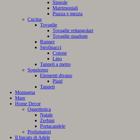
Singole
Matrimoniali
Piazza e mezza
Cucina
Tovaglie
Tovaglie rettangolari
Tovaglie quadrate
Runner
Strofinacci
Cotone
Lino
Tappeti a metro
Soggiorno
Elementi divano
Plaid
Tappeti
Montagna
Mare
Home Decor
Oggettistica
Natale
Zerbini
Portacandele
Profumatori
Il bucato di Adele