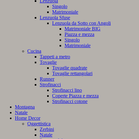
Lenzuola
Singolo
Matrimoniale
Lenzuola Sfuse
Lenzuola da Sotto con Angoli
Matrimoniale BIG
Piazza e mezza
Singolo
Matrimoniale
Cucina
Tappeti a metro
Tovaglie
Tovaglie quadrate
Tovaglie rettangolari
Runner
Strofinacci
Strofinacci lino
Coperte Piazza e mezza
Strofinacci cotone
Montagna
Natale
Home Decor
Oggettistica
Zerbini
Natale