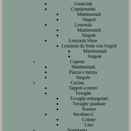
Guanciali
Copripiumini
Matrimoniali
Singoli
Lenzuola
Matrimoniali
Singole
Lenzuola Sfuse
Lenzuola da Sotto con Angoli
Matrimoniali
Singole
Coperte
Matrimoniali
Piazza e mezza
Singole
Cucina
Tappeti a metro
Tovaglie
Tovaglie rettangolari
Tovaglie quadrate
Runner
Strofinacci
Cotone
Lino
Soggiorno