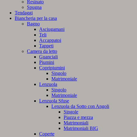
Resinato
Spugna
Tendaggi
Biancheria per la casa
Bagno
Asciugamani
Teli
Accappatoi
Tappeti
Camera da letto
Guanciali
Piumini
Copripiumini
Singolo
Matrimoniale
Lenzuola
Singolo
Matrimoniale
Lenzuola Sfuse
Lenzuola da Sotto con Angoli
Singole
Piazza e mezza
Matrimoniali
Matrimoniali BIG
Coperte