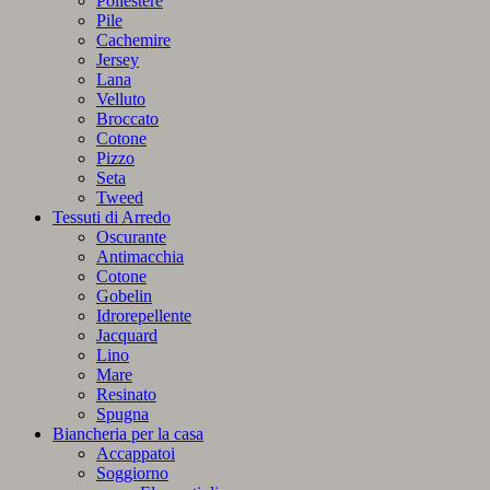
Poliestere
Pile
Cachemire
Jersey
Lana
Velluto
Broccato
Cotone
Pizzo
Seta
Tweed
Tessuti di Arredo
Oscurante
Antimacchia
Cotone
Gobelin
Idrorepellente
Jacquard
Lino
Mare
Resinato
Spugna
Biancheria per la casa
Accappatoi
Soggiorno