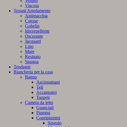
Velluto
Viscosa
Tessuti Arredamento
Antimacchia
Cotone
Gobelin
Idrorepellente
Oscurante
Jacquard
Lino
Mare
Resinato
Spugna
Tendaggi
Biancheria per la casa
Bagno
Asciugamani
Teli
Accappatoi
Tappeti
Camera da letto
Guanciali
Piumini
Copripiumini
Singolo