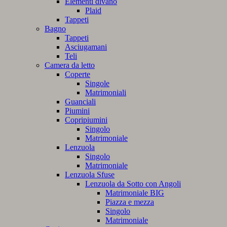
Elementi divano
Plaid
Tappeti
Bagno
Tappeti
Asciugamani
Teli
Camera da letto
Coperte
Singole
Matrimoniali
Guanciali
Piumini
Copripiumini
Singolo
Matrimoniale
Lenzuola
Singolo
Matrimoniale
Lenzuola Sfuse
Lenzuola da Sotto con Angoli
Matrimoniale BIG
Piazza e mezza
Singolo
Matrimoniale