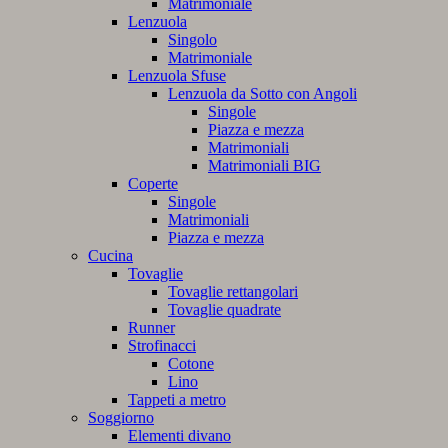
Matrimoniale
Lenzuola
Singolo
Matrimoniale
Lenzuola Sfuse
Lenzuola da Sotto con Angoli
Singole
Piazza e mezza
Matrimoniali
Matrimoniali BIG
Coperte
Singole
Matrimoniali
Piazza e mezza
Cucina
Tovaglie
Tovaglie rettangolari
Tovaglie quadrate
Runner
Strofinacci
Cotone
Lino
Tappeti a metro
Soggiorno
Elementi divano