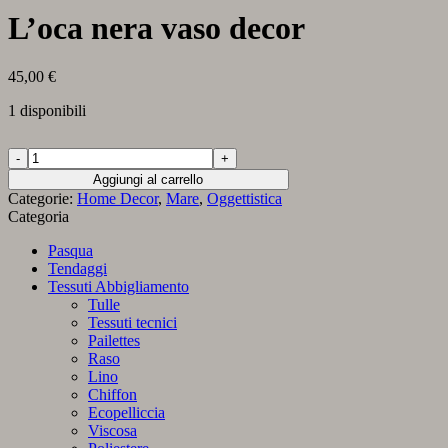
L’oca nera vaso decor
45,00
€
1 disponibili
L’oca
nera
Aggiungi al carrello
vaso
Categorie:
Home Decor
,
Mare
,
Oggettistica
decor
Categoria
quantità
Pasqua
Tendaggi
Tessuti Abbigliamento
Tulle
Tessuti tecnici
Pailettes
Raso
Lino
Chiffon
Ecopelliccia
Viscosa