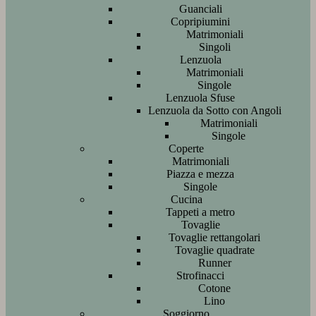
Guanciali
Copripiumini
Matrimoniali
Singoli
Lenzuola
Matrimoniali
Singole
Lenzuola Sfuse
Lenzuola da Sotto con Angoli
Matrimoniali
Singole
Coperte
Matrimoniali
Piazza e mezza
Singole
Cucina
Tappeti a metro
Tovaglie
Tovaglie rettangolari
Tovaglie quadrate
Runner
Strofinacci
Cotone
Lino
Soggiorno