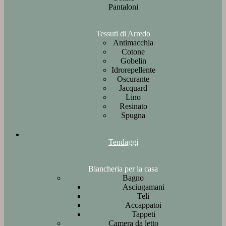
Pantaloni
Tessuti di Arredo
Antimacchia
Cotone
Gobelin
Idrorepellente
Oscurante
Jacquard
Lino
Resinato
Spugna
Tendaggi
Biancheria per la casa
Bagno
Asciugamani
Teli
Accappatoi
Tappeti
Camera da letto