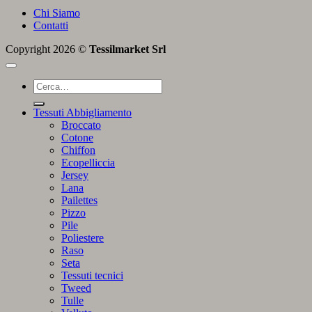
Chi Siamo
Contatti
Copyright 2026 ©
Tessilmarket Srl
Cerca:
Tessuti Abbigliamento
Broccato
Cotone
Chiffon
Ecopelliccia
Jersey
Lana
Pailettes
Pizzo
Pile
Poliestere
Raso
Seta
Tessuti tecnici
Tweed
Tulle