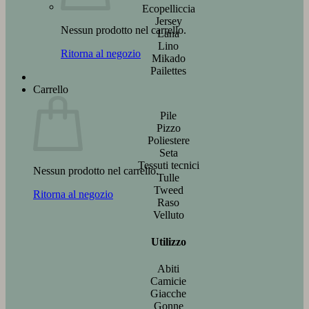
Ecopelliccia
Jersey
Nessun prodotto nel carrello.
Lana
Lino
Ritorna al negozio
Mikado
Pailettes
Carrello
Pile
Pizzo
Poliestere
Seta
Tessuti tecnici
Nessun prodotto nel carrello.
Tulle
Tweed
Ritorna al negozio
Raso
Velluto
Utilizzo
Abiti
Camicie
Giacche
Gonne