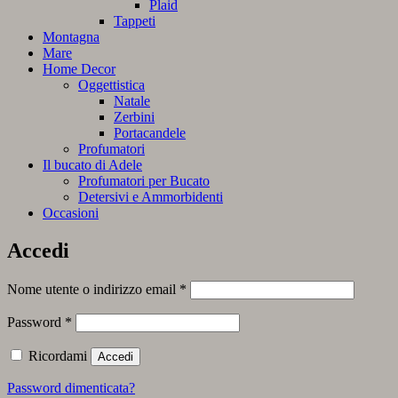
Plaid
Tappeti
Montagna
Mare
Home Decor
Oggettistica
Natale
Zerbini
Portacandele
Profumatori
Il bucato di Adele
Profumatori per Bucato
Detersivi e Ammorbidenti
Occasioni
Accedi
Richiesto
Nome utente o indirizzo email
*
Richiesto
Password
*
Ricordami
Accedi
Password dimenticata?