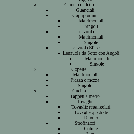
Camera da letto
Guanciali
Copripiumini
Matrimoniali
Singoli
Lenzuola
Matrimoniali
Singole
Lenzuola Sfuse
Lenzuola da Sotto con Angoli
Matrimoniali
Singole
Coperte
Matrimoniali
Piazza e mezza
Singole
Cucina
Tappeti a metro
Tovaglie
Tovaglie rettangolari
Tovaglie quadrate
Runner
Strofinacci
Cotone
Lino