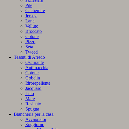
Poliestere
Pile
Cachemire
Jersey
Lana
Velluto
Broccato
Cotone
Pizzo
Seta
Tweed
Tessuti di Arredo
Oscurante
Antimacchia
Cotone
Gobelin
Idrorepellente
Jacquard
Lino
Mare
Resinato
Spugna
Biancheria per la casa
Accappatoi
Soggiorno