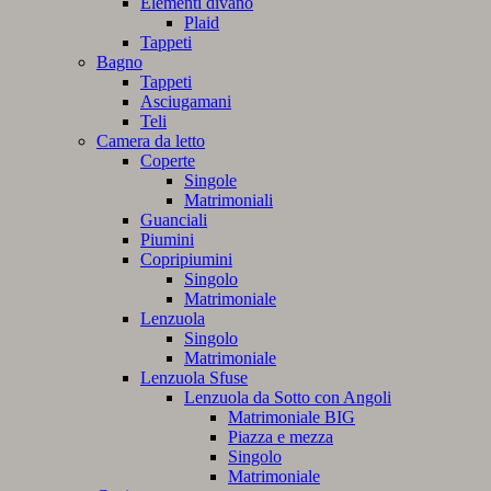
Elementi divano
Plaid
Tappeti
Bagno
Tappeti
Asciugamani
Teli
Camera da letto
Coperte
Singole
Matrimoniali
Guanciali
Piumini
Copripiumini
Singolo
Matrimoniale
Lenzuola
Singolo
Matrimoniale
Lenzuola Sfuse
Lenzuola da Sotto con Angoli
Matrimoniale BIG
Piazza e mezza
Singolo
Matrimoniale