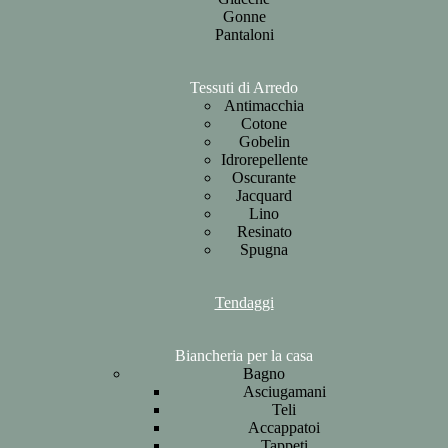
Gonne
Pantaloni
Tessuti di Arredo
Antimacchia
Cotone
Gobelin
Idrorepellente
Oscurante
Jacquard
Lino
Resinato
Spugna
Tendaggi
Biancheria per la casa
Bagno
Asciugamani
Teli
Accappatoi
Tappeti