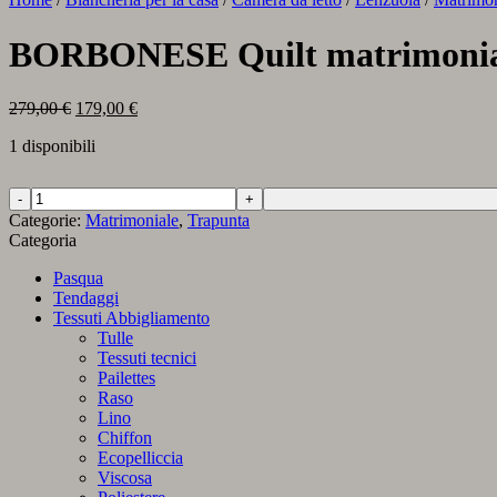
BORBONESE Quilt matrimoniale
Il
Il
279,00
€
179,00
€
prezzo
prezzo
1 disponibili
originale
attuale
era:
è:
279,00 €.
179,00 €.
BORBONESE
Quilt
Categorie:
Matrimoniale
,
Trapunta
matrimoniale
Categoria
variante
perla
Pasqua
quantità
Tendaggi
Tessuti Abbigliamento
Tulle
Tessuti tecnici
Pailettes
Raso
Lino
Chiffon
Ecopelliccia
Viscosa