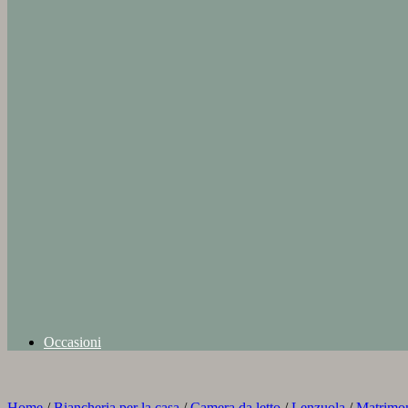
Occasioni
Home
/
Biancheria per la casa
/
Camera da letto
/
Lenzuola
/
Matrimon