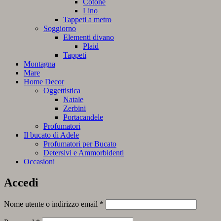
Cotone
Lino
Tappeti a metro
Soggiorno
Elementi divano
Plaid
Tappeti
Montagna
Mare
Home Decor
Oggettistica
Natale
Zerbini
Portacandele
Profumatori
Il bucato di Adele
Profumatori per Bucato
Detersivi e Ammorbidenti
Occasioni
Accedi
Richiesto
Nome utente o indirizzo email
*