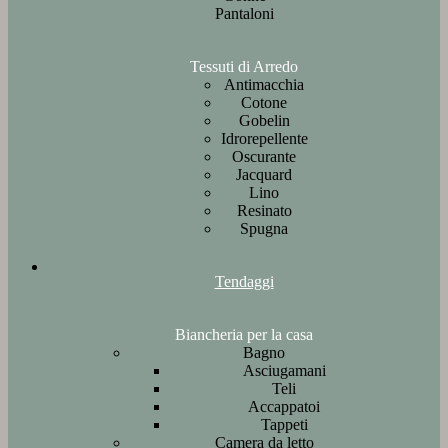
Pantaloni
Tessuti di Arredo
Antimacchia
Cotone
Gobelin
Idrorepellente
Oscurante
Jacquard
Lino
Resinato
Spugna
Tendaggi
Biancheria per la casa
Bagno
Asciugamani
Teli
Accappatoi
Tappeti
Camera da letto