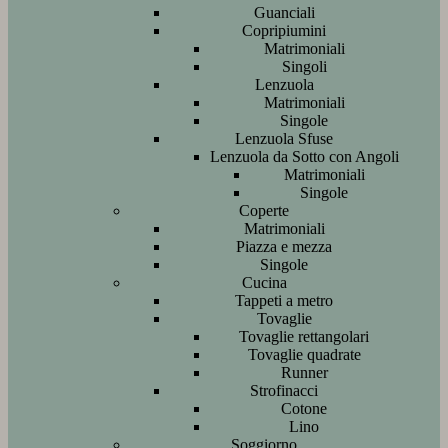
Guanciali
Copripiumini
Matrimoniali
Singoli
Lenzuola
Matrimoniali
Singole
Lenzuola Sfuse
Lenzuola da Sotto con Angoli
Matrimoniali
Singole
Coperte
Matrimoniali
Piazza e mezza
Singole
Cucina
Tappeti a metro
Tovaglie
Tovaglie rettangolari
Tovaglie quadrate
Runner
Strofinacci
Cotone
Lino
Soggiorno