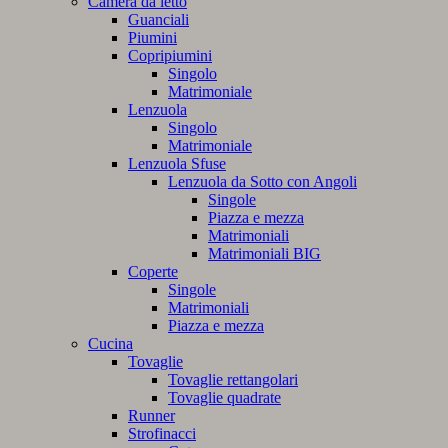
Camera da letto
Guanciali
Piumini
Copripiumini
Singolo
Matrimoniale
Lenzuola
Singolo
Matrimoniale
Lenzuola Sfuse
Lenzuola da Sotto con Angoli
Singole
Piazza e mezza
Matrimoniali
Matrimoniali BIG
Coperte
Singole
Matrimoniali
Piazza e mezza
Cucina
Tovaglie
Tovaglie rettangolari
Tovaglie quadrate
Runner
Strofinacci