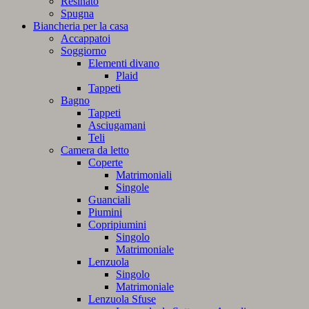
Resinato
Spugna
Biancheria per la casa
Accappatoi
Soggiorno
Elementi divano
Plaid
Tappeti
Bagno
Tappeti
Asciugamani
Teli
Camera da letto
Coperte
Matrimoniali
Singole
Guanciali
Piumini
Copripiumini
Singolo
Matrimoniale
Lenzuola
Singolo
Matrimoniale
Lenzuola Sfuse