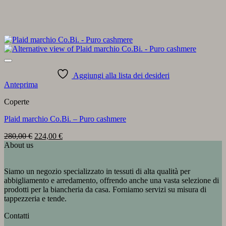
Aggiungi alla lista dei desideri
Anteprima
Coperte
Plaid marchio Co.Bi. – Puro cashmere
Il
Il
280,00
€
224,00
€
prezzo
prezzo
About us
originale
attuale
era:
è:
Siamo un negozio specializzato in tessuti di alta qualità per
280,00 €.
224,00 €.
abbigliamento e arredamento, offrendo anche una vasta selezione di
prodotti per la biancheria da casa. Forniamo servizi su misura di
tappezzeria e tende.
Contatti