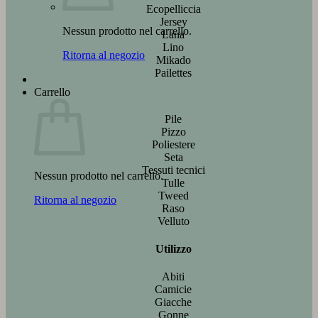
Ecopelliccia
Jersey
Nessun prodotto nel carrello.
Lana
Lino
Ritorna al negozio
Mikado
Pailettes
Carrello
Pile
Pizzo
Poliestere
Seta
Tessuti tecnici
Nessun prodotto nel carrello.
Tulle
Tweed
Ritorna al negozio
Raso
Velluto
Utilizzo
Abiti
Camicie
Giacche
Gonne