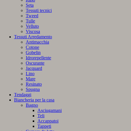
Seta
Tessuti tecnici
Tweed
Tulle
Velluto
Viscosa
Tessuti Arredamento
Antimacchia
Cotone
Gobelin
Idrorepellente
Oscurante
Jacquard
Lino
Mare
Resinato
Spugna
Tendaggi
Biancheria per la casa
Bagno
Asciugamani
Teli
Accappatoi
Tappeti