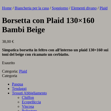
Home
/
Biancheria per la casa
/
Soggiorno
/
Elementi divano
/
Plaid
Borsetta con Plaid 130×160
Bambi Beige
38,00
€
Simpatica borsetta in feltro con all’interno un plaid 130×160 sui
toni del beige con ricamato un cerbiatto.
Esaurito
Categoria:
Plaid
Categoria
Pasqua
Tendaggi
Tessuti Abbigliamento
Chiffon
Ecopelliccia
Viscosa
Poliestere