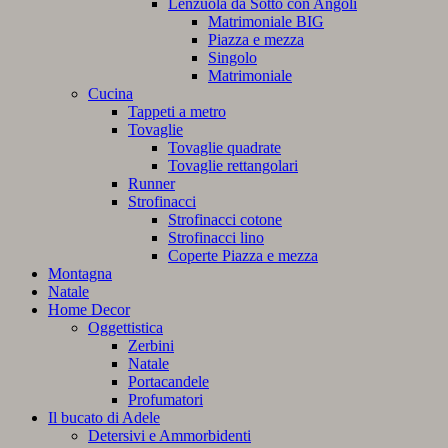
Lenzuola da Sotto con Angoli
Matrimoniale BIG
Piazza e mezza
Singolo
Matrimoniale
Cucina
Tappeti a metro
Tovaglie
Tovaglie quadrate
Tovaglie rettangolari
Runner
Strofinacci
Strofinacci cotone
Strofinacci lino
Coperte Piazza e mezza
Montagna
Natale
Home Decor
Oggettistica
Zerbini
Natale
Portacandele
Profumatori
Il bucato di Adele
Detersivi e Ammorbidenti