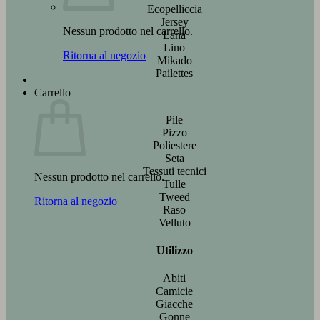
Ecopelliccia
Jersey
Nessun prodotto nel carrello.
Lana
Lino
Ritorna al negozio
Mikado
Pailettes
Carrello
Pile
Pizzo
Poliestere
Seta
Tessuti tecnici
Nessun prodotto nel carrello.
Tulle
Tweed
Ritorna al negozio
Raso
Velluto
Utilizzo
Abiti
Camicie
Giacche
Gonne