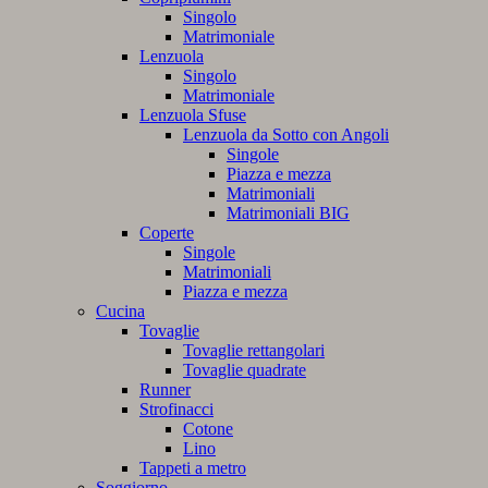
Singolo
Matrimoniale
Lenzuola
Singolo
Matrimoniale
Lenzuola Sfuse
Lenzuola da Sotto con Angoli
Singole
Piazza e mezza
Matrimoniali
Matrimoniali BIG
Coperte
Singole
Matrimoniali
Piazza e mezza
Cucina
Tovaglie
Tovaglie rettangolari
Tovaglie quadrate
Runner
Strofinacci
Cotone
Lino
Tappeti a metro
Soggiorno