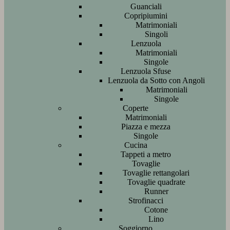
Guanciali
Copripiumini
Matrimoniali
Singoli
Lenzuola
Matrimoniali
Singole
Lenzuola Sfuse
Lenzuola da Sotto con Angoli
Matrimoniali
Singole
Coperte
Matrimoniali
Piazza e mezza
Singole
Cucina
Tappeti a metro
Tovaglie
Tovaglie rettangolari
Tovaglie quadrate
Runner
Strofinacci
Cotone
Lino
Soggiorno