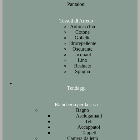
Pantaloni
Tessuti di Arredo
Antimacchia
Cotone
Gobelin
Idrorepellente
Oscurante
Jacquard
Lino
Resinato
Spugna
Tendaggi
Biancheria per la casa
Bagno
Asciugamani
Teli
Accappatoi
Tappeti
Camera da letto