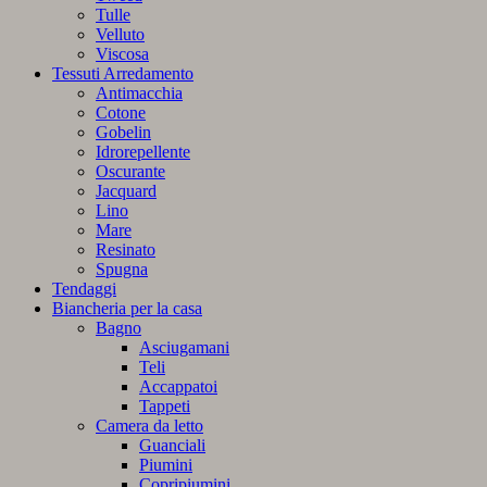
Tulle
Velluto
Viscosa
Tessuti Arredamento
Antimacchia
Cotone
Gobelin
Idrorepellente
Oscurante
Jacquard
Lino
Mare
Resinato
Spugna
Tendaggi
Biancheria per la casa
Bagno
Asciugamani
Teli
Accappatoi
Tappeti
Camera da letto
Guanciali
Piumini
Copripiumini