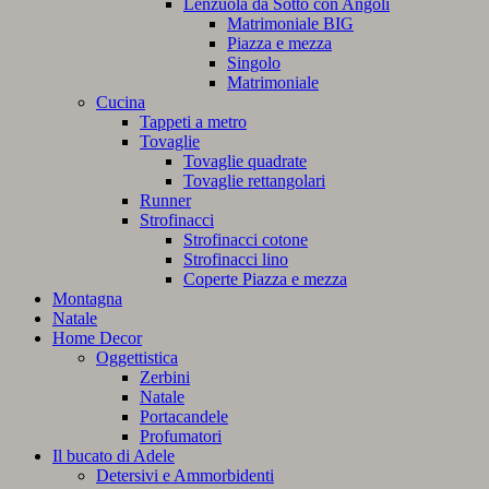
Lenzuola da Sotto con Angoli
Matrimoniale BIG
Piazza e mezza
Singolo
Matrimoniale
Cucina
Tappeti a metro
Tovaglie
Tovaglie quadrate
Tovaglie rettangolari
Runner
Strofinacci
Strofinacci cotone
Strofinacci lino
Coperte Piazza e mezza
Montagna
Natale
Home Decor
Oggettistica
Zerbini
Natale
Portacandele
Profumatori
Il bucato di Adele
Detersivi e Ammorbidenti