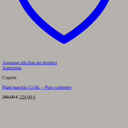
Aggiungi alla lista dei desideri
Anteprima
Coperte
Plaid marchio Co.Bi. – Puro cashmere
Il
Il
280,00
€
224,00
€
prezzo
prezzo
originale
attuale
era:
è:
280,00 €.
224,00 €.