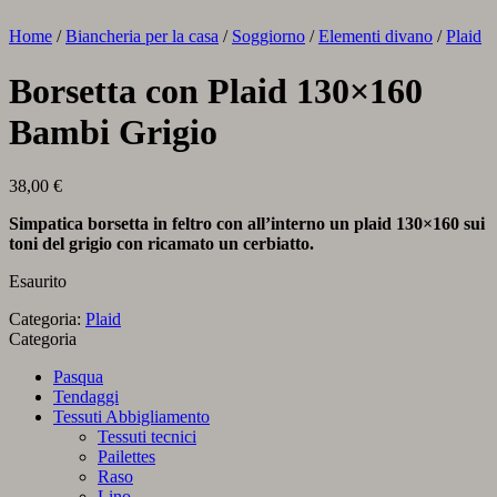
Home
/
Biancheria per la casa
/
Soggiorno
/
Elementi divano
/
Plaid
Borsetta con Plaid 130×160
Bambi Grigio
38,00
€
Simpatica borsetta in feltro con all’interno un plaid 130×160 sui
toni del grigio con ricamato un cerbiatto.
Esaurito
Categoria:
Plaid
Categoria
Pasqua
Tendaggi
Tessuti Abbigliamento
Tessuti tecnici
Pailettes
Raso
Lino