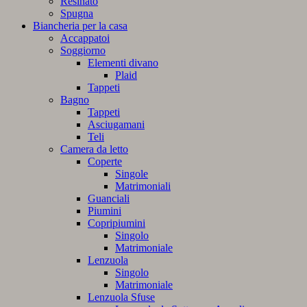
Resinato
Spugna
Biancheria per la casa
Accappatoi
Soggiorno
Elementi divano
Plaid
Tappeti
Bagno
Tappeti
Asciugamani
Teli
Camera da letto
Coperte
Singole
Matrimoniali
Guanciali
Piumini
Copripiumini
Singolo
Matrimoniale
Lenzuola
Singolo
Matrimoniale
Lenzuola Sfuse