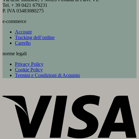
Tel. + 39 0421 679231
P. IVA 03483080275
e-commerce
Account
Tracking dell’ordine
Carrello
norme legali
Privacy Policy
Cookie Policy
Termini e Condizioni di Acquisto
V