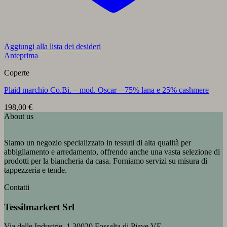
Aggiungi alla lista dei desideri
Anteprima
Coperte
Plaid marchio Co.Bi. – mod. Oscar – 75% lana e 25% cashmere
198,00
€
About us
Siamo un negozio specializzato in tessuti di alta qualità per
abbigliamento e arredamento, offrendo anche una vasta selezione di
prodotti per la biancheria da casa. Forniamo servizi su misura di
tappezzeria e tende.
Contatti
Tessilmarkert Srl
Via delle Industrie, 1 30020 Fossalta di Piave VE