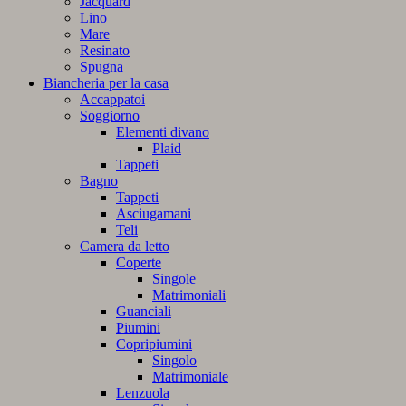
Jacquard
Lino
Mare
Resinato
Spugna
Biancheria per la casa
Accappatoi
Soggiorno
Elementi divano
Plaid
Tappeti
Bagno
Tappeti
Asciugamani
Teli
Camera da letto
Coperte
Singole
Matrimoniali
Guanciali
Piumini
Copripiumini
Singolo
Matrimoniale
Lenzuola