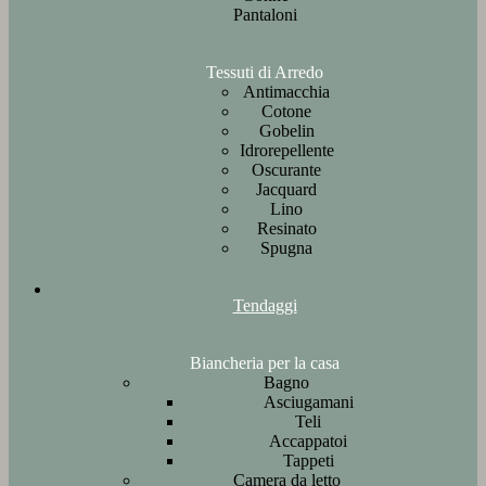
Pantaloni
Tessuti di Arredo
Antimacchia
Cotone
Gobelin
Idrorepellente
Oscurante
Jacquard
Lino
Resinato
Spugna
Tendaggi
Biancheria per la casa
Bagno
Asciugamani
Teli
Accappatoi
Tappeti
Camera da letto