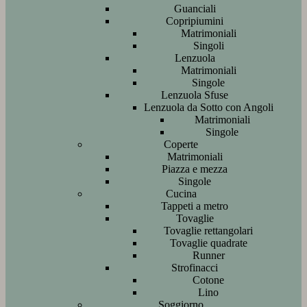
Guanciali
Copripiumini
Matrimoniali
Singoli
Lenzuola
Matrimoniali
Singole
Lenzuola Sfuse
Lenzuola da Sotto con Angoli
Matrimoniali
Singole
Coperte
Matrimoniali
Piazza e mezza
Singole
Cucina
Tappeti a metro
Tovaglie
Tovaglie rettangolari
Tovaglie quadrate
Runner
Strofinacci
Cotone
Lino
Soggiorno