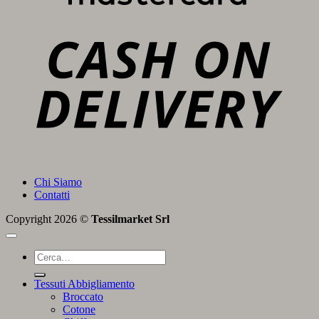
C
D
Chi Siamo
Contatti
Copyright 2026 ©
Tessilmarket Srl
Cerca:
Tessuti Abbigliamento
Broccato
Cotone