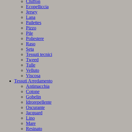
Chiffon
Ecopelliccia
Jersey
Lana
Pailettes
Pizzo
Pile
Poliestere
Raso
Seta
Tessuti tecnici
Tweed
Tulle
Velluto
Viscosa
Tessuti Arredamento
Antimacchia
Cotone
Gobelin
Idrorepellente
Oscurante
Jacquard
Lino
Mare
Resinato