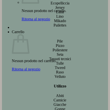
Ecopelliccia
Jersey
Nessun prodotto nel carrello.
Lana
Lino
Ritorna al negozio
Mikado
Pailettes
Carrello
Pile
Pizzo
Poliestere
Seta
Tessuti tecnici
Nessun prodotto nel carrello.
Tulle
Tweed
Ritorna al negozio
Raso
Velluto
Utilizzo
Abiti
Camicie
Giacche
Gonne