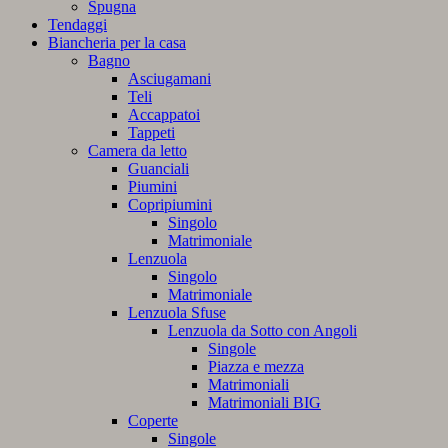
Spugna
Tendaggi
Biancheria per la casa
Bagno
Asciugamani
Teli
Accappatoi
Tappeti
Camera da letto
Guanciali
Piumini
Copripiumini
Singolo
Matrimoniale
Lenzuola
Singolo
Matrimoniale
Lenzuola Sfuse
Lenzuola da Sotto con Angoli
Singole
Piazza e mezza
Matrimoniali
Matrimoniali BIG
Coperte
Singole