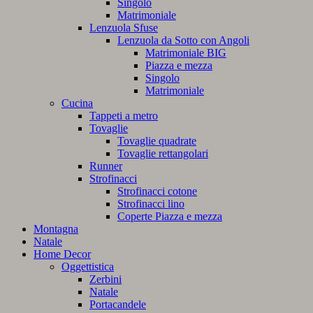
Singolo
Matrimoniale
Lenzuola Sfuse
Lenzuola da Sotto con Angoli
Matrimoniale BIG
Piazza e mezza
Singolo
Matrimoniale
Cucina
Tappeti a metro
Tovaglie
Tovaglie quadrate
Tovaglie rettangolari
Runner
Strofinacci
Strofinacci cotone
Strofinacci lino
Coperte Piazza e mezza
Montagna
Natale
Home Decor
Oggettistica
Zerbini
Natale
Portacandele