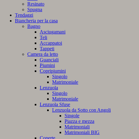
Resinato
Spugna
Tendaggi
Biancheria per la casa
Bagno
Asciugamani
Teli
Accappatoi
Tappeti
Camera da letto
Guanciali
Piumini
Copripiumini
Singolo
Matrimoniale
Lenzuola
Singolo
Matrimoniale
Lenzuola Sfuse
Lenzuola da Sotto con Angoli
Singole
Piazza e mezza
Matrimoniali
Matrimoniali BIG
Coperte