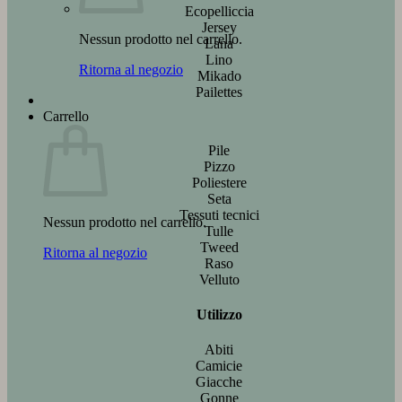
Ecopelliccia
Jersey
Nessun prodotto nel carrello.
Lana
Lino
Ritorna al negozio
Mikado
Pailettes
Carrello
Pile
Pizzo
Poliestere
Seta
Tessuti tecnici
Nessun prodotto nel carrello.
Tulle
Tweed
Ritorna al negozio
Raso
Velluto
Utilizzo
Abiti
Camicie
Giacche
Gonne