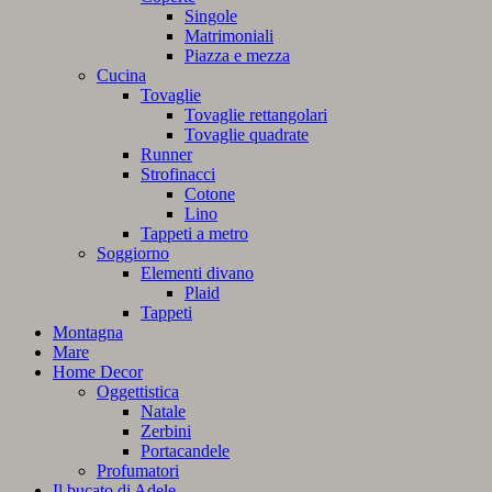
Singole
Matrimoniali
Piazza e mezza
Cucina
Tovaglie
Tovaglie rettangolari
Tovaglie quadrate
Runner
Strofinacci
Cotone
Lino
Tappeti a metro
Soggiorno
Elementi divano
Plaid
Tappeti
Montagna
Mare
Home Decor
Oggettistica
Natale
Zerbini
Portacandele
Profumatori
Il bucato di Adele