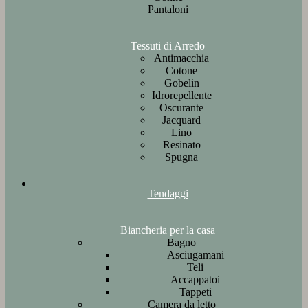
Pantaloni
Tessuti di Arredo
Antimacchia
Cotone
Gobelin
Idrorepellente
Oscurante
Jacquard
Lino
Resinato
Spugna
Tendaggi
Biancheria per la casa
Bagno
Asciugamani
Teli
Accappatoi
Tappeti
Camera da letto