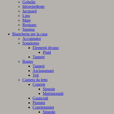
Gobelin
Idrorepellente
Jacquard
Lino
Mare
Resinato
Spugna
Biancheria per la casa
Accappatoi
Soggiorno
Elementi divano
Plaid
Tappeti
Bagno
Tappeti
Asciugamani
Teli
Camera da letto
Coperte
Singole
Matrimoniali
Guanciali
Piumini
Copripiumini
Singolo