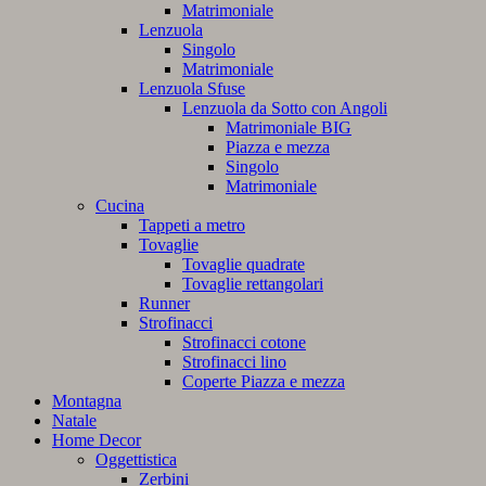
Matrimoniale
Lenzuola
Singolo
Matrimoniale
Lenzuola Sfuse
Lenzuola da Sotto con Angoli
Matrimoniale BIG
Piazza e mezza
Singolo
Matrimoniale
Cucina
Tappeti a metro
Tovaglie
Tovaglie quadrate
Tovaglie rettangolari
Runner
Strofinacci
Strofinacci cotone
Strofinacci lino
Coperte Piazza e mezza
Montagna
Natale
Home Decor
Oggettistica
Zerbini