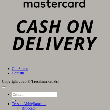
C
D
Chi Siamo
Contatti
Copyright 2026 ©
Tessilmarket Srl
Cerca:
Tessuti Abbigliamento
Broccato