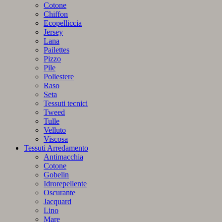
Cotone
Chiffon
Ecopelliccia
Jersey
Lana
Pailettes
Pizzo
Pile
Poliestere
Raso
Seta
Tessuti tecnici
Tweed
Tulle
Velluto
Viscosa
Tessuti Arredamento
Antimacchia
Cotone
Gobelin
Idrorepellente
Oscurante
Jacquard
Lino
Mare