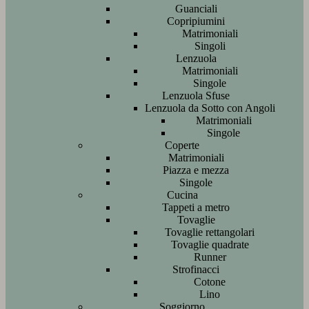
Guanciali
Copripiumini
Matrimoniali
Singoli
Lenzuola
Matrimoniali
Singole
Lenzuola Sfuse
Lenzuola da Sotto con Angoli
Matrimoniali
Singole
Coperte
Matrimoniali
Piazza e mezza
Singole
Cucina
Tappeti a metro
Tovaglie
Tovaglie rettangolari
Tovaglie quadrate
Runner
Strofinacci
Cotone
Lino
Soggiorno