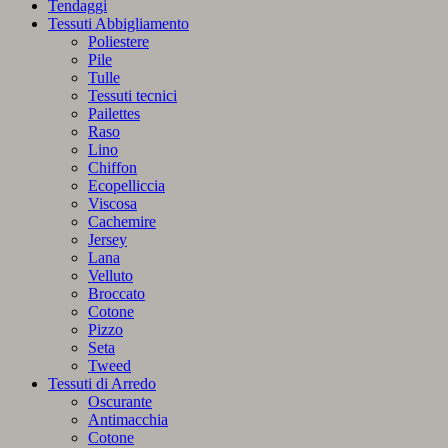
Tendaggi
Tessuti Abbigliamento
Poliestere
Pile
Tulle
Tessuti tecnici
Pailettes
Raso
Lino
Chiffon
Ecopelliccia
Viscosa
Cachemire
Jersey
Lana
Velluto
Broccato
Cotone
Pizzo
Seta
Tweed
Tessuti di Arredo
Oscurante
Antimacchia
Cotone