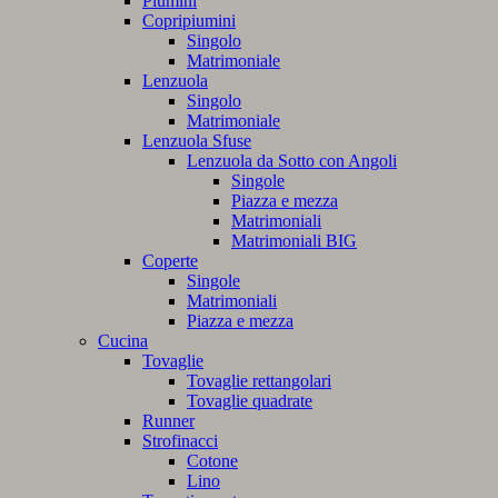
Piumini
Copripiumini
Singolo
Matrimoniale
Lenzuola
Singolo
Matrimoniale
Lenzuola Sfuse
Lenzuola da Sotto con Angoli
Singole
Piazza e mezza
Matrimoniali
Matrimoniali BIG
Coperte
Singole
Matrimoniali
Piazza e mezza
Cucina
Tovaglie
Tovaglie rettangolari
Tovaglie quadrate
Runner
Strofinacci
Cotone
Lino