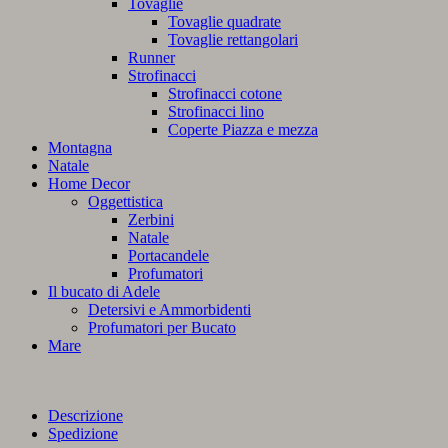
Tovaglie
Tovaglie quadrate
Tovaglie rettangolari
Runner
Strofinacci
Strofinacci cotone
Strofinacci lino
Coperte Piazza e mezza
Montagna
Natale
Home Decor
Oggettistica
Zerbini
Natale
Portacandele
Profumatori
Il bucato di Adele
Detersivi e Ammorbidenti
Profumatori per Bucato
Mare
Descrizione
Spedizione