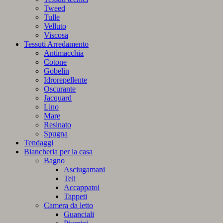
Tweed
Tulle
Velluto
Viscosa
Tessuti Arredamento
Antimacchia
Cotone
Gobelin
Idrorepellente
Oscurante
Jacquard
Lino
Mare
Resinato
Spugna
Tendaggi
Biancheria per la casa
Bagno
Asciugamani
Teli
Accappatoi
Tappeti
Camera da letto
Guanciali