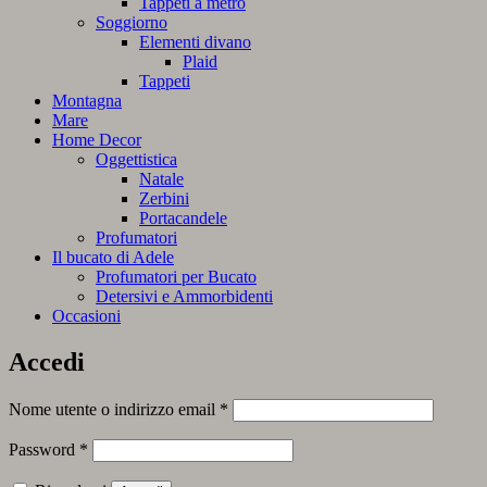
Tappeti a metro
Soggiorno
Elementi divano
Plaid
Tappeti
Montagna
Mare
Home Decor
Oggettistica
Natale
Zerbini
Portacandele
Profumatori
Il bucato di Adele
Profumatori per Bucato
Detersivi e Ammorbidenti
Occasioni
Accedi
Richiesto
Nome utente o indirizzo email
*
Richiesto
Password
*