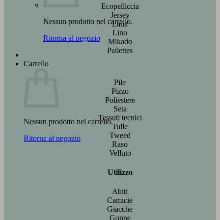
Ecopelliccia
Jersey
Nessun prodotto nel carrello.
Lana
Lino
Ritorna al negozio
Mikado
Pailettes
Carrello
Pile
Pizzo
Poliestere
Seta
Tessuti tecnici
Nessun prodotto nel carrello.
Tulle
Tweed
Ritorna al negozio
Raso
Velluto
Utilizzo
Abiti
Camicie
Giacche
Gonne