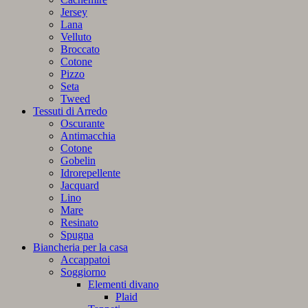
Jersey
Lana
Velluto
Broccato
Cotone
Pizzo
Seta
Tweed
Tessuti di Arredo
Oscurante
Antimacchia
Cotone
Gobelin
Idrorepellente
Jacquard
Lino
Mare
Resinato
Spugna
Biancheria per la casa
Accappatoi
Soggiorno
Elementi divano
Plaid