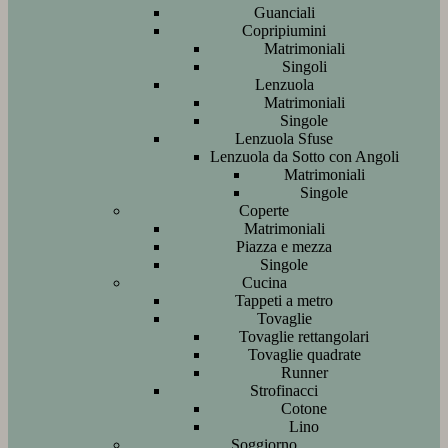
Guanciali
Copripiumini
Matrimoniali
Singoli
Lenzuola
Matrimoniali
Singole
Lenzuola Sfuse
Lenzuola da Sotto con Angoli
Matrimoniali
Singole
Coperte
Matrimoniali
Piazza e mezza
Singole
Cucina
Tappeti a metro
Tovaglie
Tovaglie rettangolari
Tovaglie quadrate
Runner
Strofinacci
Cotone
Lino
Soggiorno