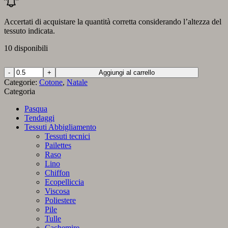
Accertati di acquistare la quantità corretta considerando l’altezza del
tessuto indicata.
10 disponibili
Cotone
Aggiungi al carrello
Decorazioni
Categorie:
Cotone
,
Natale
Natalizie
Categoria
quantità
Pasqua
Tendaggi
Tessuti Abbigliamento
Tessuti tecnici
Pailettes
Raso
Lino
Chiffon
Ecopelliccia
Viscosa
Poliestere
Pile
Tulle
Cachemire