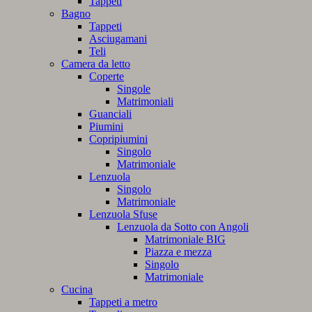
Tappeti
Bagno
Tappeti
Asciugamani
Teli
Camera da letto
Coperte
Singole
Matrimoniali
Guanciali
Piumini
Copripiumini
Singolo
Matrimoniale
Lenzuola
Singolo
Matrimoniale
Lenzuola Sfuse
Lenzuola da Sotto con Angoli
Matrimoniale BIG
Piazza e mezza
Singolo
Matrimoniale
Cucina
Tappeti a metro