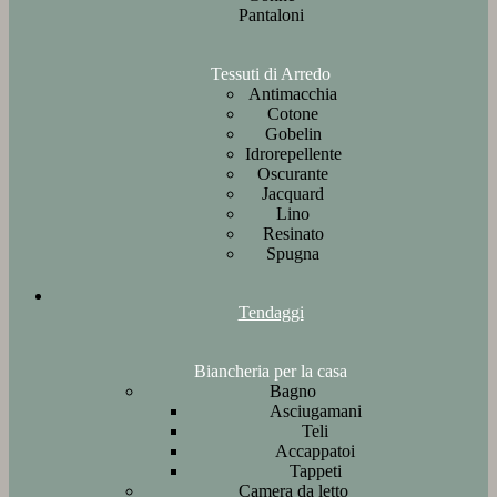
Pantaloni
Tessuti di Arredo
Antimacchia
Cotone
Gobelin
Idrorepellente
Oscurante
Jacquard
Lino
Resinato
Spugna
Tendaggi
Biancheria per la casa
Bagno
Asciugamani
Teli
Accappatoi
Tappeti
Camera da letto