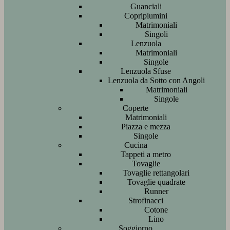
Guanciali
Copripiumini
Matrimoniali
Singoli
Lenzuola
Matrimoniali
Singole
Lenzuola Sfuse
Lenzuola da Sotto con Angoli
Matrimoniali
Singole
Coperte
Matrimoniali
Piazza e mezza
Singole
Cucina
Tappeti a metro
Tovaglie
Tovaglie rettangolari
Tovaglie quadrate
Runner
Strofinacci
Cotone
Lino
Soggiorno