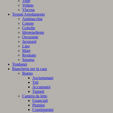
Tulle
Velluto
Viscosa
Tessuti Arredamento
Antimacchia
Cotone
Gobelin
Idrorepellente
Oscurante
Jacquard
Lino
Mare
Resinato
Spugna
Tendaggi
Biancheria per la casa
Bagno
Asciugamani
Teli
Accappatoi
Tappeti
Camera da letto
Guanciali
Piumini
Copripiumini