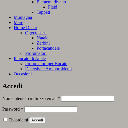
Elementi divano
Plaid
Tappeti
Montagna
Mare
Home Decor
Oggettistica
Natale
Zerbini
Portacandele
Profumatori
Il bucato di Adele
Profumatori per Bucato
Detersivi e Ammorbidenti
Occasioni
Accedi
Richiesto
Nome utente o indirizzo email
*
Richiesto
Password
*
Ricordami
Accedi