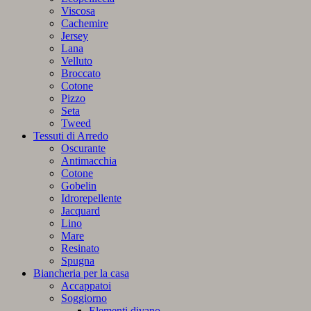
Viscosa
Cachemire
Jersey
Lana
Velluto
Broccato
Cotone
Pizzo
Seta
Tweed
Tessuti di Arredo
Oscurante
Antimacchia
Cotone
Gobelin
Idrorepellente
Jacquard
Lino
Mare
Resinato
Spugna
Biancheria per la casa
Accappatoi
Soggiorno
Elementi divano