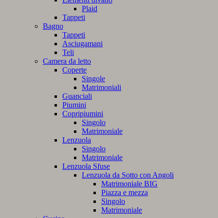
Plaid
Tappeti
Bagno
Tappeti
Asciugamani
Teli
Camera da letto
Coperte
Singole
Matrimoniali
Guanciali
Piumini
Copripiumini
Singolo
Matrimoniale
Lenzuola
Singolo
Matrimoniale
Lenzuola Sfuse
Lenzuola da Sotto con Angoli
Matrimoniale BIG
Piazza e mezza
Singolo
Matrimoniale