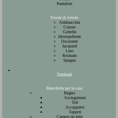
Pantaloni
Tessuti di Arredo
Antimacchia
Cotone
Gobelin
Idrorepellente
Oscurante
Jacquard
Lino
Resinato
Spugna
Tendaggi
Biancheria per la casa
Bagno
Asciugamani
Teli
Accappatoi
Tappeti
Camera da letto