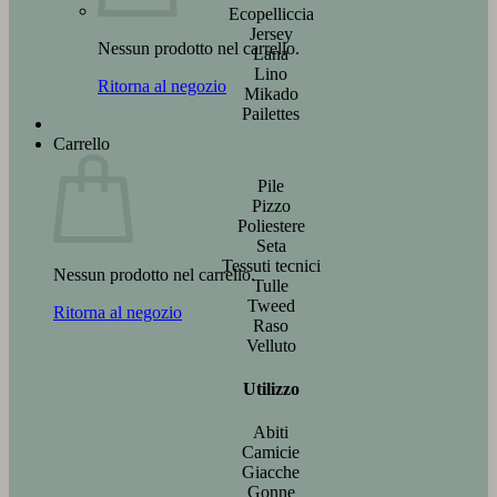
Ecopelliccia
Jersey
Nessun prodotto nel carrello.
Lana
Lino
Ritorna al negozio
Mikado
Pailettes
Carrello
Pile
Pizzo
Poliestere
Seta
Tessuti tecnici
Nessun prodotto nel carrello.
Tulle
Tweed
Ritorna al negozio
Raso
Velluto
Utilizzo
Abiti
Camicie
Giacche
Gonne