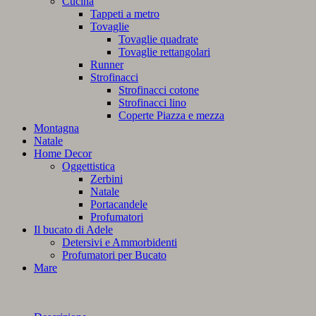
Cucina
Tappeti a metro
Tovaglie
Tovaglie quadrate
Tovaglie rettangolari
Runner
Strofinacci
Strofinacci cotone
Strofinacci lino
Coperte Piazza e mezza
Montagna
Natale
Home Decor
Oggettistica
Zerbini
Natale
Portacandele
Profumatori
Il bucato di Adele
Detersivi e Ammorbidenti
Profumatori per Bucato
Mare