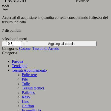
LAVAGGIO
lavatrice
Accertati di acquistare la quantità corretta considerando l’altezza del
tessuto indicata.
7 disponibili
seleziona i metri
Cotone
Aggiungi al carrello
Pini
Categorie:
Cotone
,
Tessuti di Arredo
Stilizzati
Categoria
Lurex
quantità
Pasqua
Tendaggi
Tessuti Abbigliamento
Poliestere
Pile
Tulle
Tessuti tecnici
Pailettes
Raso
Lino
Chiffon
Ecopelliccia