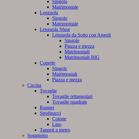
Singolo
Matrimoniale
Lenzuola
Singolo
Matrimoniale
Lenzuola Sfuse
Lenzuola da Sotto con Angoli
Singole
Piazza e mezza
Matrimoniali
Matrimoniali BIG
Coperte
Singole
Matrimoniali
Piazza e mezza
Cucina
Tovaglie
Tovaglie rettangolari
Tovaglie quadrate
Runner
Strofinacci
Cotone
Lino
Tappeti a metro
Soggiorno