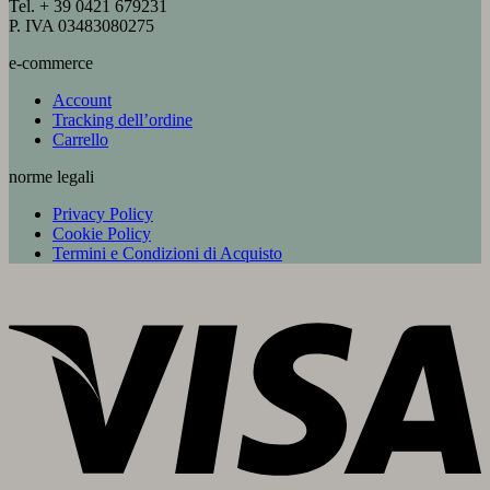
Tel. + 39 0421 679231
P. IVA 03483080275
e-commerce
Account
Tracking dell’ordine
Carrello
norme legali
Privacy Policy
Cookie Policy
Termini e Condizioni di Acquisto
V