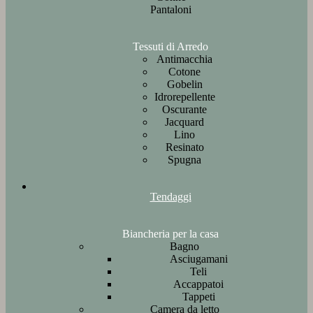
Pantaloni
Tessuti di Arredo
Antimacchia
Cotone
Gobelin
Idrorepellente
Oscurante
Jacquard
Lino
Resinato
Spugna
Tendaggi
Biancheria per la casa
Bagno
Asciugamani
Teli
Accappatoi
Tappeti
Camera da letto