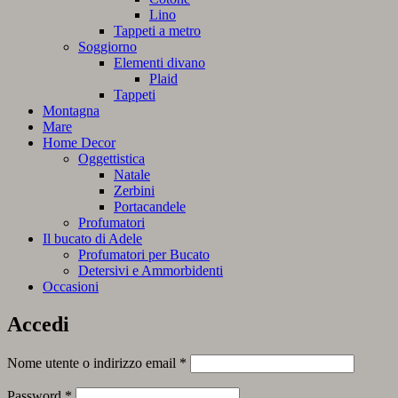
Lino
Tappeti a metro
Soggiorno
Elementi divano
Plaid
Tappeti
Montagna
Mare
Home Decor
Oggettistica
Natale
Zerbini
Portacandele
Profumatori
Il bucato di Adele
Profumatori per Bucato
Detersivi e Ammorbidenti
Occasioni
Accedi
Richiesto
Nome utente o indirizzo email
*
Richiesto
Password
*