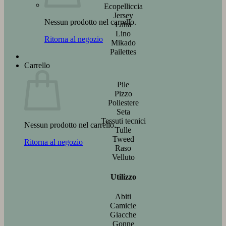
Ecopelliccia
Jersey
Nessun prodotto nel carrello.
Lana
Lino
Ritorna al negozio
Mikado
Pailettes
Carrello
Pile
Pizzo
Poliestere
Seta
Tessuti tecnici
Nessun prodotto nel carrello.
Tulle
Tweed
Ritorna al negozio
Raso
Velluto
Utilizzo
Abiti
Camicie
Giacche
Gonne