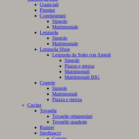
Guanciali
Piumini
Copripiumini
Singolo
Matrimoniale
Lenzuola
Singolo
Matrimoniale
Lenzuola Sfuse
Lenzuola da Sotto con Angoli
Singole
Piazza e mezza
Matrimoniali
Matrimoniali BIG
Coperte
Singole
Matrimoniali
Piazza e mezza
Cucina
Tovaglie
Tovaglie rettangolari
Tovaglie quadrate
Runner
Strofinacci
Cotone