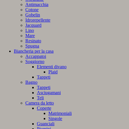
Antimacchia
Cotone
Gobelin
Idrorepellente
Jacquard
Lino
Mare
Resinato
Spugna
Biancheria per la casa
Accappatoi
Soggiorno
Elementi divano
Plaid
Tappeti
Bagno
Tappeti
Asciugamani
Teli
Camera da letto
Coperte
Matrimoniali
Singole
Guanciali
Piumini