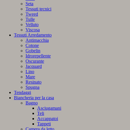
Seta
Tessuti tecnici
Tweed
Tulle
Velluto
Viscosa
Tessuti Arredamento
Antimacchia
Cotone
Gobelin
Idrorepellente
Oscurante
Jacquard
Lino
Mare
Resinato
Spugna
Tendaggi
Biancheria per la casa
Bagno
Asciugamani
Teli
Accappatoi
Tappeti
Camera da letto