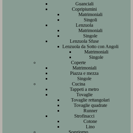
Guanciali
Copripiumini
Matrimoniali
Singoli
Lenzuola
Matrimoniali
Singole
Lenzuola Sfuse
Lenzuola da Sotto con Angoli
Matrimoniali
Singole
Coperte
Matrimoniali
Piazza e mezza
Singole
Cucina
Tappeti a metro
Tovaglie
Tovaglie rettangolari
Tovaglie quadrate
Runner
Strofinacci
Cotone
Lino
Soggiorno