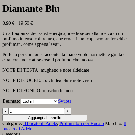
Diamante Blu
Fascia
8,90
€
-
19,50
€
di
Una fragranza decisa ed energica, ideale se sei alla ricerca di un
prezzo:
profumo intenso e duraturo, che renda i tuoi capi sempre freschi e
da
profumati, come appena lavati.
8,90 €
a
Perfetta per chi non si accontenta mai e vuole trasmettere grinta e
19,50 €
carattere anche attraverso il profumo che indossa.
NOTE DI TESTA: mughetto e note aldeidate
NOTE DI CUORE: : orchidea blu e note verdi
NOTE DI FONDO: muschio bianco
Formato
Svuota
Diamante
Blu
Aggiungi al carrello
quantità
Categorie:
Il bucato di Adele
,
Profumatori per Bucato
Marchio:
Il
bucato di Adele
Categoria