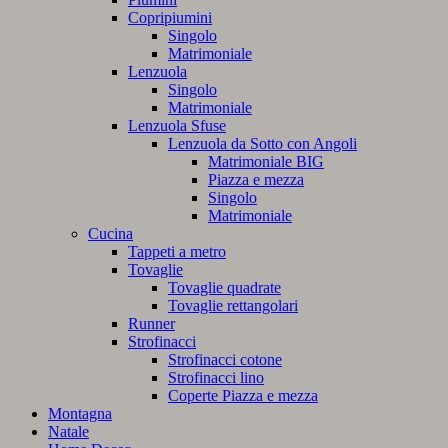
Copripiumini
Singolo
Matrimoniale
Lenzuola
Singolo
Matrimoniale
Lenzuola Sfuse
Lenzuola da Sotto con Angoli
Matrimoniale BIG
Piazza e mezza
Singolo
Matrimoniale
Cucina
Tappeti a metro
Tovaglie
Tovaglie quadrate
Tovaglie rettangolari
Runner
Strofinacci
Strofinacci cotone
Strofinacci lino
Coperte Piazza e mezza
Montagna
Natale