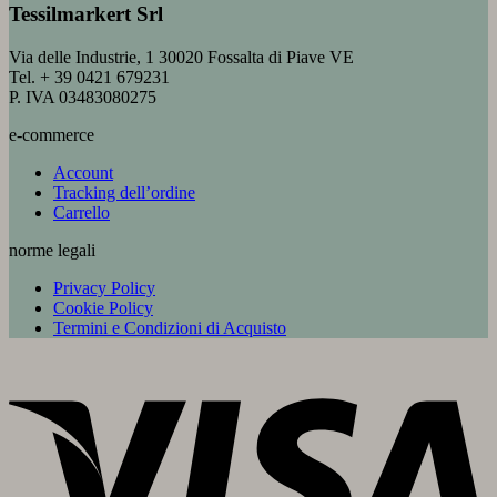
Tessilmarkert Srl
Via delle Industrie, 1 30020 Fossalta di Piave VE
Tel. + 39 0421 679231
P. IVA 03483080275
e-commerce
Account
Tracking dell’ordine
Carrello
norme legali
Privacy Policy
Cookie Policy
Termini e Condizioni di Acquisto
V