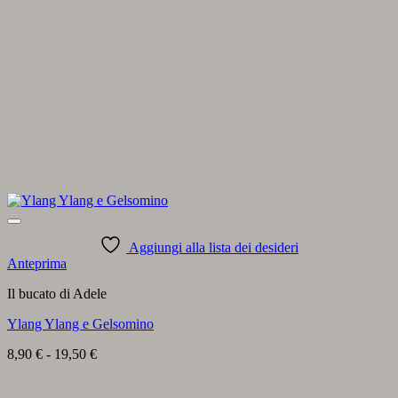
Aggiungi alla lista dei desideri
Anteprima
Il bucato di Adele
Ylang Ylang e Gelsomino
Fascia
8,90
€
-
19,50
€
di
prezzo: