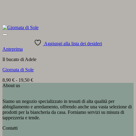
Aggiungi alla lista dei desideri
Anteprima
Il bucato di Adele
Giornata di Sole
Fascia
8,90
€
-
19,50
€
di
About us
prezzo:
da
Siamo un negozio specializzato in tessuti di alta qualità per
8,90 €
abbigliamento e arredamento, offrendo anche una vasta selezione di
a
prodotti per la biancheria da casa. Forniamo servizi su misura di
19,50 €
tappezzeria e tende.
Contatti