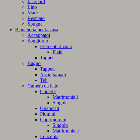
Jacquard
Lino
Mare
Resinato
Spugna
Biancheria per la casa
Accappatoi
Soggiorno
Elementi divano
Plaid
Tappeti
Bagno
Tappeti
Asciugamani
Teli
Camera da letto
Coperte
Matrimoniali
Singole
Guanciali
Piumini
Copripiumini
Singolo
Matrimoniale
Lenzuola