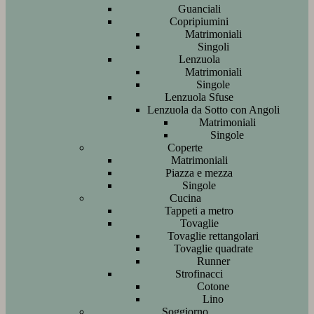
Guanciali
Copripiumini
Matrimoniali
Singoli
Lenzuola
Matrimoniali
Singole
Lenzuola Sfuse
Lenzuola da Sotto con Angoli
Matrimoniali
Singole
Coperte
Matrimoniali
Piazza e mezza
Singole
Cucina
Tappeti a metro
Tovaglie
Tovaglie rettangolari
Tovaglie quadrate
Runner
Strofinacci
Cotone
Lino
Soggiorno