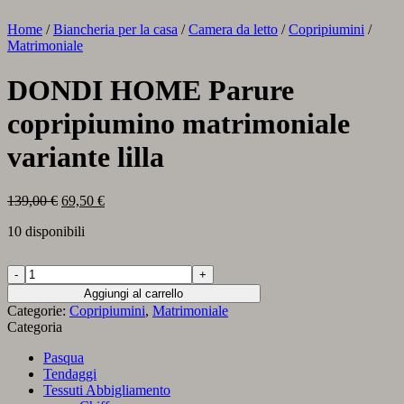
Home
/
Biancheria per la casa
/
Camera da letto
/
Copripiumini
/
Matrimoniale
DONDI HOME Parure
copripiumino matrimoniale
variante lilla
Il
Il
139,00
€
69,50
€
prezzo
prezzo
10 disponibili
originale
attuale
era:
è:
139,00 €.
69,50 €.
DONDI
HOME
Aggiungi al carrello
Parure
Categorie:
Copripiumini
,
Matrimoniale
copripiumino
Categoria
matrimoniale
variante
Pasqua
lilla
Tendaggi
quantità
Tessuti Abbigliamento