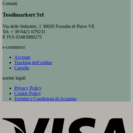
Contatti
Tessilmarkert Srl
Via delle Industrie, 1 30020 Fossalta di Piave VE
Tel. + 39 0421 679231
P. IVA 03483080275
e-commerce
Account
Tracking dell’ordine
Carrello
norme legali
Privacy Policy
Cookie Policy
Termini e Condizioni di Acquisto
V