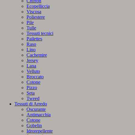
Chiffon
Ecopelliccia
Viscosa
Poliestere
Pile
Tulle
Tessuti tecnici
Pailettes
Raso
Lino
Cachemire
Jersey
Lana
Velluto
Broccato
Cotone
Pizzo
Seta
Tweed
Tessuti di Arredo
Oscurante
Antimacchia
Cotone
Gobelin
Idrorepellente