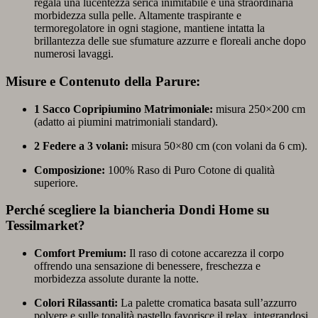
regala una lucentezza serica inimitabile e una straordinaria
morbidezza sulla pelle. Altamente traspirante e
termoregolatore in ogni stagione, mantiene intatta la
brillantezza delle sue sfumature azzurre e floreali anche dopo
numerosi lavaggi.
Misure e Contenuto della Parure:
1 Sacco Copripiumino Matrimoniale:
misura 250×200 cm
(adatto ai piumini matrimoniali standard).
2 Federe a 3 volani:
misura 50×80 cm (con volani da 6 cm).
Composizione:
100% Raso di Puro Cotone di qualità
superiore.
Perché scegliere la biancheria Dondi Home su
Tessilmarket?
Comfort Premium:
Il raso di cotone accarezza il corpo
offrendo una sensazione di benessere, freschezza e
morbidezza assolute durante la notte.
Colori Rilassanti:
La palette cromatica basata sull’azzurro
polvere e sulle tonalità pastello favorisce il relax, integrandosi