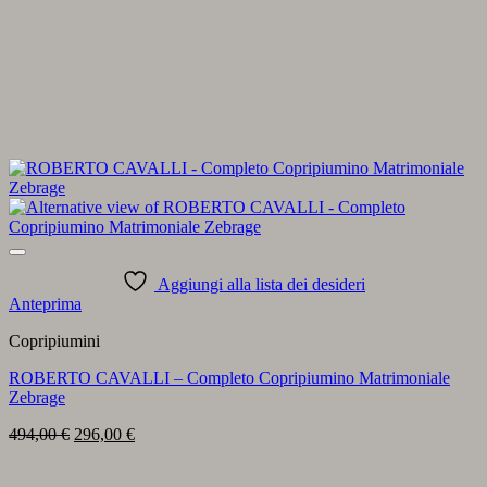
Aggiungi alla lista dei desideri
Anteprima
Copripiumini
ROBERTO CAVALLI – Completo Copripiumino Matrimoniale
Zebrage
Il
Il
494,00
€
296,00
€
prezzo
prezzo
originale
attuale