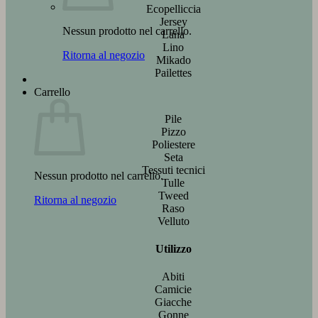
Ecopelliccia
Jersey
Nessun prodotto nel carrello.
Lana
Lino
Ritorna al negozio
Mikado
Pailettes
Carrello
Pile
Pizzo
Poliestere
Seta
Tessuti tecnici
Nessun prodotto nel carrello.
Tulle
Tweed
Ritorna al negozio
Raso
Velluto
Utilizzo
Abiti
Camicie
Giacche
Gonne