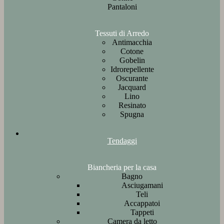
Pantaloni
Tessuti di Arredo
Antimacchia
Cotone
Gobelin
Idrorepellente
Oscurante
Jacquard
Lino
Resinato
Spugna
Tendaggi
Biancheria per la casa
Bagno
Asciugamani
Teli
Accappatoi
Tappeti
Camera da letto