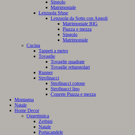
Singolo
Matrimoniale
Lenzuola Sfuse
Lenzuola da Sotto con Angoli
Matrimoniale BIG
Piazza e mezza
Singolo
Matrimoniale
Cucina
Tappeti a metro
Tovaglie
Tovaglie quadrate
Tovaglie rettangolari
Runner
Strofinacci
Strofinacci cotone
Strofinacci lino
Coperte Piazza e mezza
Montagna
Natale
Home Decor
Oggettistica
Zerbini
Natale
Portacandele