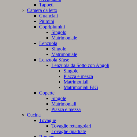
Tappeti
Camera da letto
Guanciali
Piumini
Copripiumini
Singolo
Matrimoniale
Lenzuola
Singolo
Matrimoniale
Lenzuola Sfuse
Lenzuola da Sotto con Angoli
Singole
Piazza e mezza
Matrimoniali
Matrimoniali BIG
Coperte
Singole
Matrimoniali
Piazza e mezza
Cucina
Tovaglie
Tovaglie rettangolari
Tovaglie quadrate
Runner