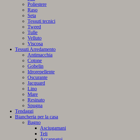
Poliestere
Raso
Seta
Tessuti tecnici
Tweed
Tulle
Velluto
Viscosa
Tessuti Arredamento
Antimacchia
Cotone
Gobelin
Idrorepellente
Oscurante
Jacquard
Lino
Mare
Resinato
Spugna
Tendaggi
Biancheria per la casa
Bagno
Asciugamani
Teli
Accappatoi