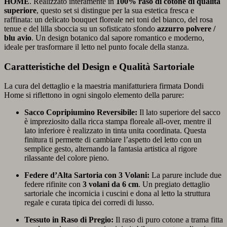
HOME
. Realizzato interamente in
100% raso di cotone di qualità
superiore
, questo set si distingue per la sua estetica fresca e
raffinata: un delicato bouquet floreale nei toni del bianco, del rosa
tenue e del lilla sboccia su un sofisticato sfondo
azzurro polvere /
blu avio
. Un design botanico dal sapore romantico e moderno,
ideale per trasformare il letto nel punto focale della stanza.
Caratteristiche del Design e Qualità Sartoriale
La cura del dettaglio e la maestria manifatturiera firmata Dondi
Home si riflettono in ogni singolo elemento della parure:
Sacco Copripiumino Reversibile:
Il lato superiore del sacco
è impreziosito dalla ricca stampa floreale all-over, mentre il
lato inferiore è realizzato in tinta unita coordinata. Questa
finitura ti permette di cambiare l’aspetto del letto con un
semplice gesto, alternando la fantasia artistica al rigore
rilassante del colore pieno.
Federe d’Alta Sartoria con 3 Volani:
La parure include due
federe rifinite con
3 volani da 6 cm
. Un pregiato dettaglio
sartoriale che incornicia i cuscini e dona al letto la struttura
regale e curata tipica dei corredi di lusso.
Tessuto in Raso di Pregio:
Il raso di puro cotone a trama fitta