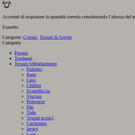
Accertati di acquistare la quantità corretta considerando l’altezza del t
Esaurito
Categorie:
Cotone
,
Tessuti di Arredo
Categoria
Pasqua
Tendaggi
Tessuti Abbigliamento
Pailettes
Raso
Lino
Chiffon
Ecopelliccia
Viscosa
Poliestere
Pile
Tulle
Tessuti tecnici
Cachemire
Jersey
Lana