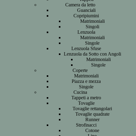
Camera da letto
Guanciali
Copripiumini
Matrimoniali
Singoli
Lenzuola
Matrimoniali
Singole
Lenzuola Sfuse
Lenzuola da Sotto con Angoli
Matrimoniali
Singole
Coperte
Matrimoniali
Piazza e mezza
Singole
Cucina
Tappeti a metro
Tovaglie
Tovaglie rettangolari
Tovaglie quadrate
Runner
Strofinacci
Cotone
Lino