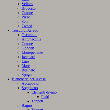
Velluto
Broccato
Cotone
Pizzo
Seta
Tweed
Tessuti di Arredo
Oscurante
Antimacchia
Cotone
Gobelin
Idrorepellente
Jacquard
Lino
Mare
Resinato
Spugna
Biancheria per la casa
Accappatoi
Soggiorno
Elementi divano
Plaid
Tappeti
Bagno
Tappeti