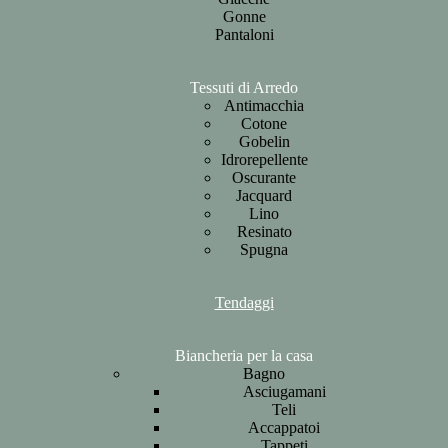
Gonne
Pantaloni
Tessuti di Arredo
Antimacchia
Cotone
Gobelin
Idrorepellente
Oscurante
Jacquard
Lino
Resinato
Spugna
Tendaggi
Biancheria per la casa
Bagno
Asciugamani
Teli
Accappatoi
Tappeti