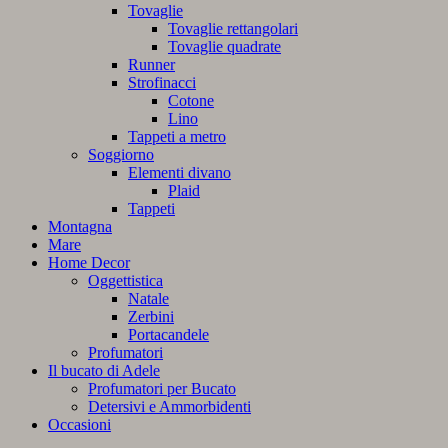
Tovaglie
Tovaglie rettangolari
Tovaglie quadrate
Runner
Strofinacci
Cotone
Lino
Tappeti a metro
Soggiorno
Elementi divano
Plaid
Tappeti
Montagna
Mare
Home Decor
Oggettistica
Natale
Zerbini
Portacandele
Profumatori
Il bucato di Adele
Profumatori per Bucato
Detersivi e Ammorbidenti
Occasioni