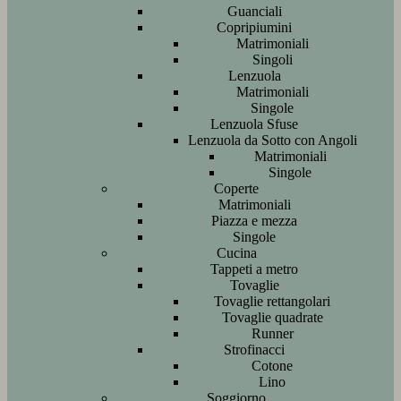
Guanciali
Copripiumini
Matrimoniali
Singoli
Lenzuola
Matrimoniali
Singole
Lenzuola Sfuse
Lenzuola da Sotto con Angoli
Matrimoniali
Singole
Coperte
Matrimoniali
Piazza e mezza
Singole
Cucina
Tappeti a metro
Tovaglie
Tovaglie rettangolari
Tovaglie quadrate
Runner
Strofinacci
Cotone
Lino
Soggiorno