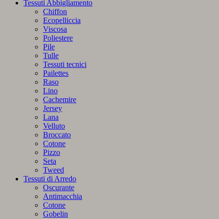
quantità
Tessuti Abbigliamento
Chiffon
Ecopelliccia
Viscosa
Poliestere
Pile
Tulle
Tessuti tecnici
Pailettes
Raso
Lino
Cachemire
Jersey
Lana
Velluto
Broccato
Cotone
Pizzo
Seta
Tweed
Tessuti di Arredo
Oscurante
Antimacchia
Cotone
Gobelin