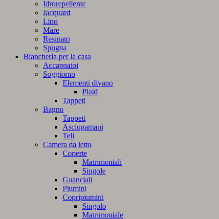
Idrorepellente
Jacquard
Lino
Mare
Resinato
Spugna
Biancheria per la casa
Accappatoi
Soggiorno
Elementi divano
Plaid
Tappeti
Bagno
Tappeti
Asciugamani
Teli
Camera da letto
Coperte
Matrimoniali
Singole
Guanciali
Piumini
Copripiumini
Singolo
Matrimoniale