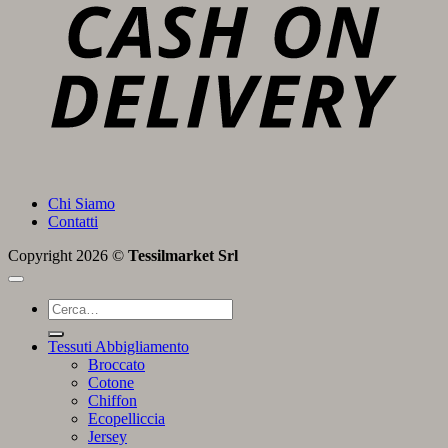
D
Chi Siamo
Contatti
Copyright 2026 ©
Tessilmarket Srl
Cerca:
Tessuti Abbigliamento
Broccato
Cotone
Chiffon
Ecopelliccia
Jersey