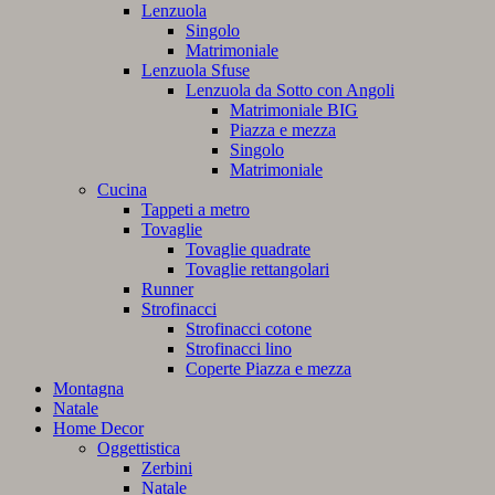
Lenzuola
Singolo
Matrimoniale
Lenzuola Sfuse
Lenzuola da Sotto con Angoli
Matrimoniale BIG
Piazza e mezza
Singolo
Matrimoniale
Cucina
Tappeti a metro
Tovaglie
Tovaglie quadrate
Tovaglie rettangolari
Runner
Strofinacci
Strofinacci cotone
Strofinacci lino
Coperte Piazza e mezza
Montagna
Natale
Home Decor
Oggettistica
Zerbini
Natale