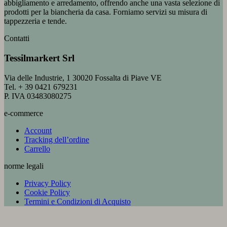
abbigliamento e arredamento, offrendo anche una vasta selezione di
prodotti per la biancheria da casa. Forniamo servizi su misura di
tappezzeria e tende.
Contatti
Tessilmarkert Srl
Via delle Industrie, 1 30020 Fossalta di Piave VE
Tel. + 39 0421 679231
P. IVA 03483080275
e-commerce
Account
Tracking dell’ordine
Carrello
norme legali
Privacy Policy
Cookie Policy
Termini e Condizioni di Acquisto
V