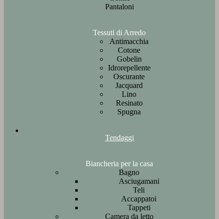
Pantaloni
Tessuti di Arredo
Antimacchia
Cotone
Gobelin
Idrorepellente
Oscurante
Jacquard
Lino
Resinato
Spugna
Tendaggi
Biancheria per la casa
Bagno
Asciugamani
Teli
Accappatoi
Tappeti
Camera da letto