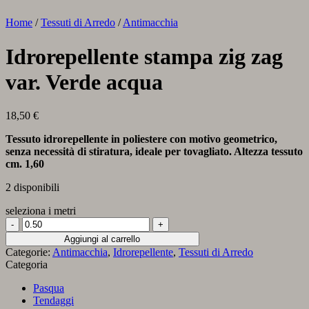
Home
/
Tessuti di Arredo
/
Antimacchia
Idrorepellente stampa zig zag
var. Verde acqua
18,50
€
Tessuto idrorepellente in poliestere con motivo geometrico,
senza necessità di stiratura, ideale per tovagliato. Altezza tessuto
cm. 1,60
2 disponibili
seleziona i metri
Idrorepellente
stampa
Aggiungi al carrello
zig
Categorie:
Antimacchia
,
Idrorepellente
,
Tessuti di Arredo
zag
Categoria
var.
Verde
Pasqua
acqua
Tendaggi