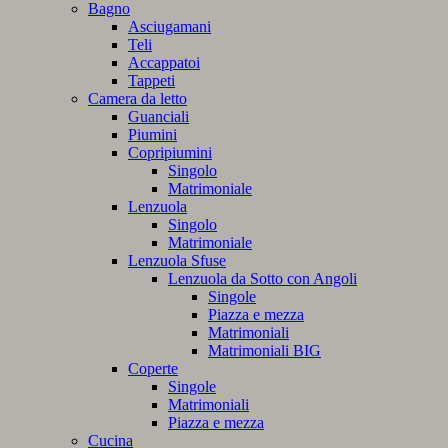
Bagno
Asciugamani
Teli
Accappatoi
Tappeti
Camera da letto
Guanciali
Piumini
Copripiumini
Singolo
Matrimoniale
Lenzuola
Singolo
Matrimoniale
Lenzuola Sfuse
Lenzuola da Sotto con Angoli
Singole
Piazza e mezza
Matrimoniali
Matrimoniali BIG
Coperte
Singole
Matrimoniali
Piazza e mezza
Cucina