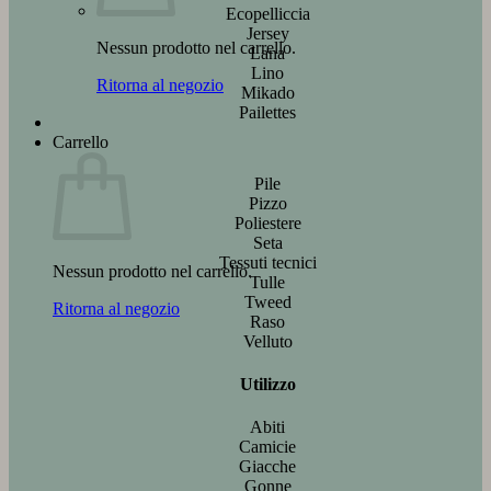
Ecopelliccia
Jersey
Nessun prodotto nel carrello.
Lana
Lino
Ritorna al negozio
Mikado
Pailettes
Carrello
Pile
Pizzo
Poliestere
Seta
Tessuti tecnici
Nessun prodotto nel carrello.
Tulle
Tweed
Ritorna al negozio
Raso
Velluto
Utilizzo
Abiti
Camicie
Giacche
Gonne