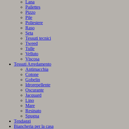
Lana
Pailettes
Pizzo
Pile
Poliestere
Raso
Seta
Tessuti tecnici
Tweed
Tulle
Velluto
Viscosa
Tessuti Arredamento
Antimacchia
Cotone
Gobelin
Idrorepellente
Oscurante
Jacquard
Lino
Mare
Resinato
Spugna
Tendaggi
Biancheria per la casa