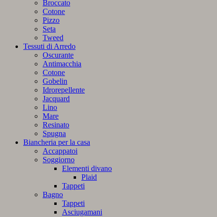
Broccato
Cotone
Pizzo
Seta
Tweed
Tessuti di Arredo
Oscurante
Antimacchia
Cotone
Gobelin
Idrorepellente
Jacquard
Lino
Mare
Resinato
Spugna
Biancheria per la casa
Accappatoi
Soggiorno
Elementi divano
Plaid
Tappeti
Bagno
Tappeti
Asciugamani