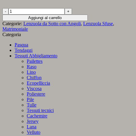
Lenzuola
Sotto
Aggiungi al carrello
con
Categorie:
Lenzuola da Sotto con Angoli
,
Lenzuola Sfuse
,
Angoli
Matrimoniale
in
Categoria
Jersey
di
Pasqua
Cotone
Tendaggi
Matrimoniale
Tessuti Abbigliamento
-
Pailettes
263
Raso
Pistacchio
Lino
di
Chiffon
Mr.
Ecopelliccia
Sandman
Viscosa
quantità
Poliestere
Pile
Tulle
Tessuti tecnici
Cachemire
Jersey
Lana
Velluto