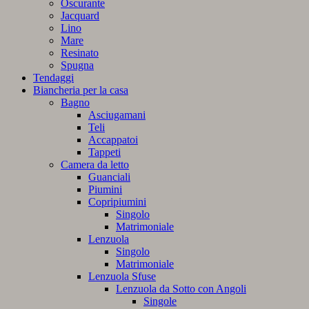
Oscurante
Jacquard
Lino
Mare
Resinato
Spugna
Tendaggi
Biancheria per la casa
Bagno
Asciugamani
Teli
Accappatoi
Tappeti
Camera da letto
Guanciali
Piumini
Copripiumini
Singolo
Matrimoniale
Lenzuola
Singolo
Matrimoniale
Lenzuola Sfuse
Lenzuola da Sotto con Angoli
Singole