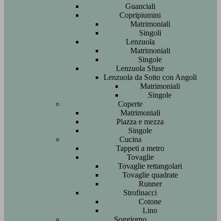
Guanciali
Copripiumini
Matrimoniali
Singoli
Lenzuola
Matrimoniali
Singole
Lenzuola Sfuse
Lenzuola da Sotto con Angoli
Matrimoniali
Singole
Coperte
Matrimoniali
Piazza e mezza
Singole
Cucina
Tappeti a metro
Tovaglie
Tovaglie rettangolari
Tovaglie quadrate
Runner
Strofinacci
Cotone
Lino
Soggiorno