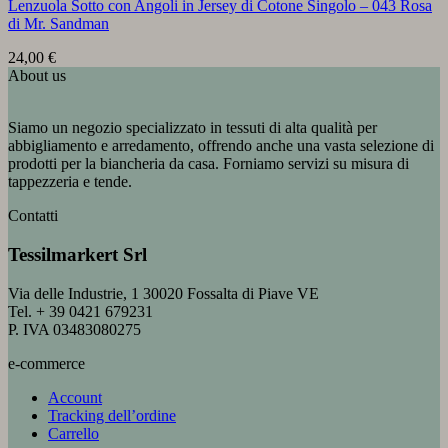
Lenzuola Sotto con Angoli in Jersey di Cotone Singolo – 043 Rosa
di Mr. Sandman
24,00
€
About us
Siamo un negozio specializzato in tessuti di alta qualità per
abbigliamento e arredamento, offrendo anche una vasta selezione di
prodotti per la biancheria da casa. Forniamo servizi su misura di
tappezzeria e tende.
Contatti
Tessilmarkert Srl
Via delle Industrie, 1 30020 Fossalta di Piave VE
Tel. + 39 0421 679231
P. IVA 03483080275
e-commerce
Account
Tracking dell’ordine
Carrello