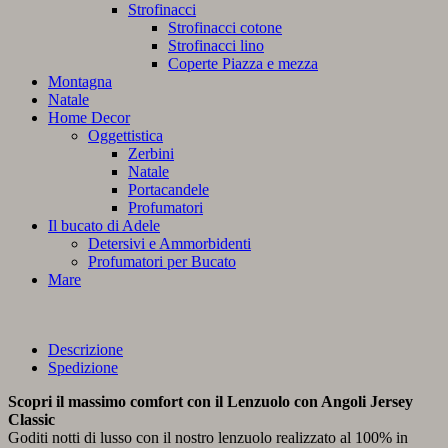
Strofinacci
Strofinacci cotone
Strofinacci lino
Coperte Piazza e mezza
Montagna
Natale
Home Decor
Oggettistica
Zerbini
Natale
Portacandele
Profumatori
Il bucato di Adele
Detersivi e Ammorbidenti
Profumatori per Bucato
Mare
Descrizione
Spedizione
Scopri il massimo comfort con il Lenzuolo con Angoli Jersey
Classic
Goditi notti di lusso con il nostro lenzuolo realizzato al 100% in