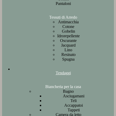
Pantaloni
Tessuti di Arredo
Antimacchia
Cotone
Gobelin
Idrorepellente
Oscurante
Jacquard
Lino
Resinato
Spugna
Tendaggi
Biancheria per la casa
Bagno
Asciugamani
Teli
Accappatoi
Tappeti
Camera da letto