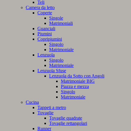
Teli
Camera da letto
Coperte
Singole
Matrimoniali
Guanciali
Piumini
Copripiumini
Singolo
Matrimoniale
Lenzuola
Singolo
Matrimoniale
Lenzuola Sfuse
Lenzuola da Sotto con Angoli
Matrimoniale BIG
Piazza e mezza
Singolo
Matrimoniale
Cucina
Tappeti a metro
Tovaglie
Tovaglie quadrate
Tovaglie rettangolari
Runner