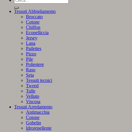
Tessuti Abbigliamento
Broccato
Cotone
Chiffon
Ecopelliccia
Jersey
Lana
Pailettes
Pizzo
Pile
Poliestere
Raso
Seta
Tessuti tecnici
Tweed
Tulle
Velluto
Viscosa
Tessuti Arredamento
Antimacchia
Cotone
Gobelin
Idrorepellente