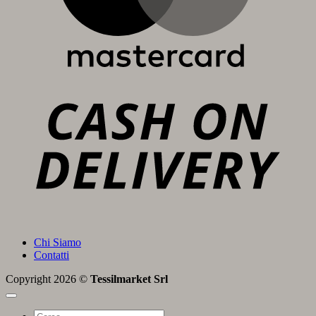
C
D
Chi Siamo
Contatti
Copyright 2026 ©
Tessilmarket Srl
Cerca: