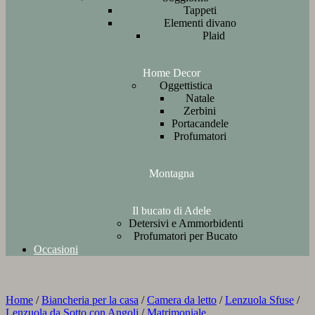
Tappeti
Elementi divano
Plaid
Home Decor
Oggettistica
Natale
Zerbini
Portacandele
Profumatori
Montagna
Il bucato di Adele
Detersivi e Ammorbidenti
Profumatori per Bucato
Occasioni
Home
/
Biancheria per la casa
/
Camera da letto
/
Lenzuola Sfuse
/
Lenzuola da Sotto con Angoli
/
Matrimoniale