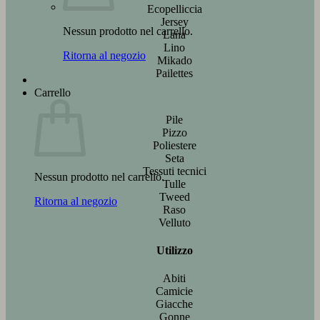
Ecopelliccia
Jersey
Nessun prodotto nel carrello.
Lana
Lino
Ritorna al negozio
Mikado
Pailettes
Carrello
Pile
Pizzo
Poliestere
Seta
Tessuti tecnici
Nessun prodotto nel carrello.
Tulle
Tweed
Ritorna al negozio
Raso
Velluto
Utilizzo
Abiti
Camicie
Giacche
Gonne