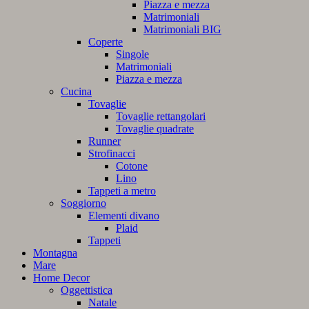
Piazza e mezza
Matrimoniali
Matrimoniali BIG
Coperte
Singole
Matrimoniali
Piazza e mezza
Cucina
Tovaglie
Tovaglie rettangolari
Tovaglie quadrate
Runner
Strofinacci
Cotone
Lino
Tappeti a metro
Soggiorno
Elementi divano
Plaid
Tappeti
Montagna
Mare
Home Decor
Oggettistica
Natale