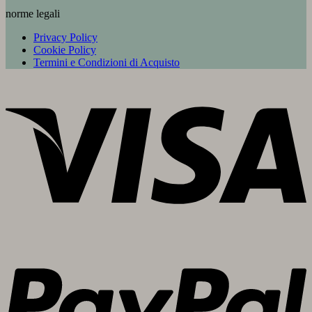
norme legali
Privacy Policy
Cookie Policy
Termini e Condizioni di Acquisto
V
P