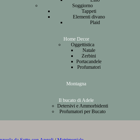
Soggiorno
Tappeti
Elementi divano
Plaid
Home Decor
Oggettistica
Natale
Zerbini
Portacandele
Profumatori
Montagna
Il bucato di Adele
Detersivi e Ammorbidenti
Profumatori per Bucato
nzuola da Sotto con Angoli
/
Matrimoniale