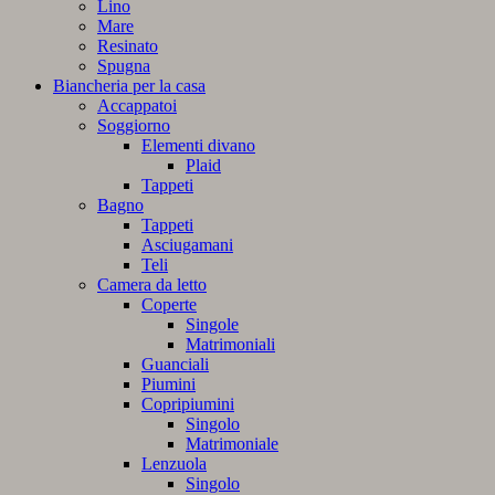
Lino
Mare
Resinato
Spugna
Biancheria per la casa
Accappatoi
Soggiorno
Elementi divano
Plaid
Tappeti
Bagno
Tappeti
Asciugamani
Teli
Camera da letto
Coperte
Singole
Matrimoniali
Guanciali
Piumini
Copripiumini
Singolo
Matrimoniale
Lenzuola
Singolo