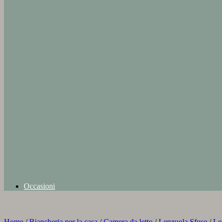
Occasioni
Home
/
Biancheria per la casa
/
Camera da letto
/
Lenzuola Sfuse
/
Le