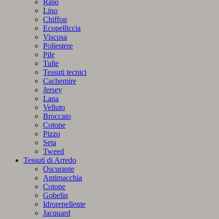
Raso
Lino
Chiffon
Ecopelliccia
Viscosa
Poliestere
Pile
Tulle
Tessuti tecnici
Cachemire
Jersey
Lana
Velluto
Broccato
Cotone
Pizzo
Seta
Tweed
Tessuti di Arredo
Oscurante
Antimacchia
Cotone
Gobelin
Idrorepellente
Jacquard