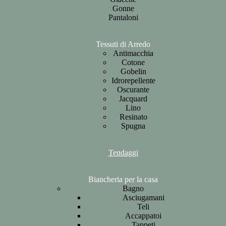
Gonne
Pantaloni
Tessuti di Arredo
Antimacchia
Cotone
Gobelin
Idrorepellente
Oscurante
Jacquard
Lino
Resinato
Spugna
Tendaggi
Biancheria per la casa
Bagno
Asciugamani
Teli
Accappatoi
Tappeti