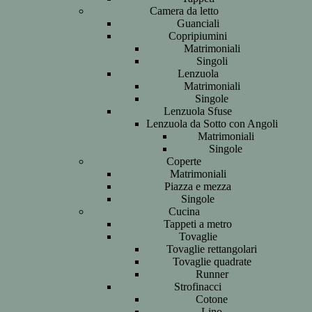
Camera da letto
Guanciali
Copripiumini
Matrimoniali
Singoli
Lenzuola
Matrimoniali
Singole
Lenzuola Sfuse
Lenzuola da Sotto con Angoli
Matrimoniali
Singole
Coperte
Matrimoniali
Piazza e mezza
Singole
Cucina
Tappeti a metro
Tovaglie
Tovaglie rettangolari
Tovaglie quadrate
Runner
Strofinacci
Cotone
Lino