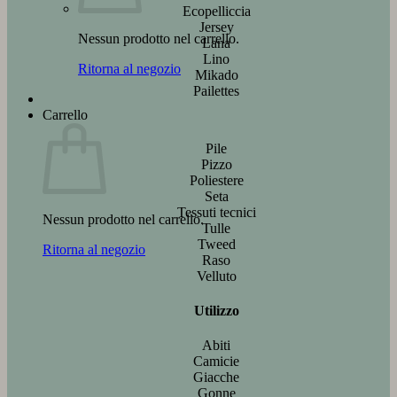
Ecopelliccia
Jersey
Nessun prodotto nel carrello.
Lana
Lino
Ritorna al negozio
Mikado
Pailettes
Carrello
Pile
Pizzo
Poliestere
Seta
Tessuti tecnici
Nessun prodotto nel carrello.
Tulle
Tweed
Ritorna al negozio
Raso
Velluto
Utilizzo
Abiti
Camicie
Giacche
Gonne