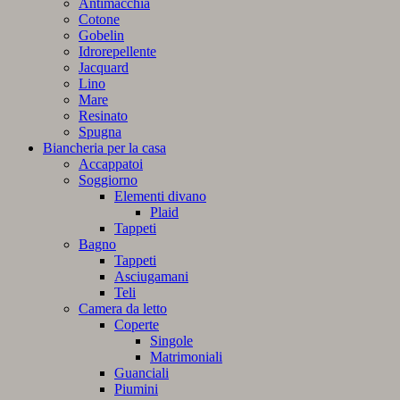
Antimacchia
Cotone
Gobelin
Idrorepellente
Jacquard
Lino
Mare
Resinato
Spugna
Biancheria per la casa
Accappatoi
Soggiorno
Elementi divano
Plaid
Tappeti
Bagno
Tappeti
Asciugamani
Teli
Camera da letto
Coperte
Singole
Matrimoniali
Guanciali
Piumini