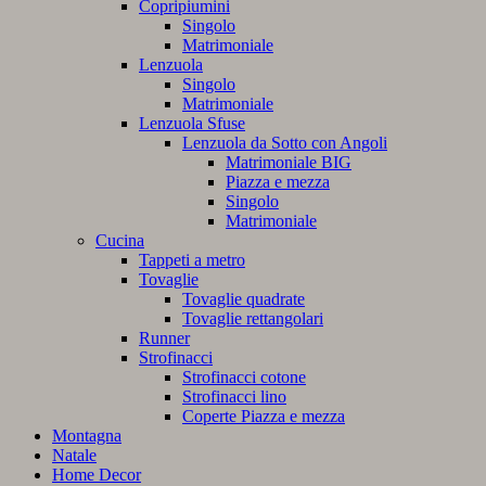
Copripiumini
Singolo
Matrimoniale
Lenzuola
Singolo
Matrimoniale
Lenzuola Sfuse
Lenzuola da Sotto con Angoli
Matrimoniale BIG
Piazza e mezza
Singolo
Matrimoniale
Cucina
Tappeti a metro
Tovaglie
Tovaglie quadrate
Tovaglie rettangolari
Runner
Strofinacci
Strofinacci cotone
Strofinacci lino
Coperte Piazza e mezza
Montagna
Natale
Home Decor