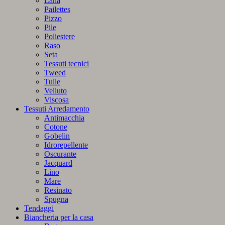
Lana
Pailettes
Pizzo
Pile
Poliestere
Raso
Seta
Tessuti tecnici
Tweed
Tulle
Velluto
Viscosa
Tessuti Arredamento
Antimacchia
Cotone
Gobelin
Idrorepellente
Oscurante
Jacquard
Lino
Mare
Resinato
Spugna
Tendaggi
Biancheria per la casa