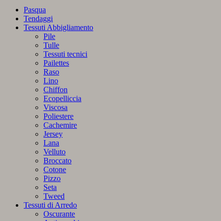
di
Pasqua
Cotone
Tendaggi
Piazza
Tessuti Abbigliamento
e
Pile
Mezza
Tulle
-
Tessuti tecnici
201
Pailettes
Bianco
Raso
di
Lino
Mr.
Chiffon
Sandman
Ecopelliccia
quantità
Viscosa
Poliestere
Cachemire
Jersey
Lana
Velluto
Broccato
Cotone
Pizzo
Seta
Tweed
Tessuti di Arredo
Oscurante