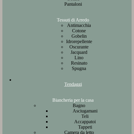
Pantaloni
Tessuti di Arredo
Antimacchia
Cotone
Gobelin
Idrorepellente
Oscurante
Jacquard
Lino
Resinato
Spugna
Tendaggi
Biancheria per la casa
Bagno
Asciugamani
Teli
Accappatoi
Tappeti
Camera da letto