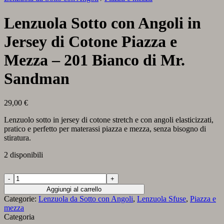
Lenzuola Sotto con Angoli in
Jersey di Cotone Piazza e
Mezza – 201 Bianco di Mr.
Sandman
29,00
€
Lenzuolo sotto in jersey di cotone stretch e con angoli elasticizzati,
pratico e perfetto per materassi piazza e mezza, senza bisogno di
stiratura.
2 disponibili
Lenzuola
Sotto
Aggiungi al carrello
con
Categorie:
Lenzuola da Sotto con Angoli
,
Lenzuola Sfuse
,
Piazza e
Angoli
mezza
in
Categoria
Jersey