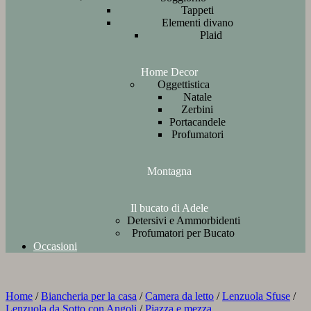
Tappeti
Elementi divano
Plaid
Home Decor
Oggettistica
Natale
Zerbini
Portacandele
Profumatori
Montagna
Il bucato di Adele
Detersivi e Ammorbidenti
Profumatori per Bucato
Occasioni
Home
/
Biancheria per la casa
/
Camera da letto
/
Lenzuola Sfuse
/
Lenzuola da Sotto con Angoli
/
Piazza e mezza