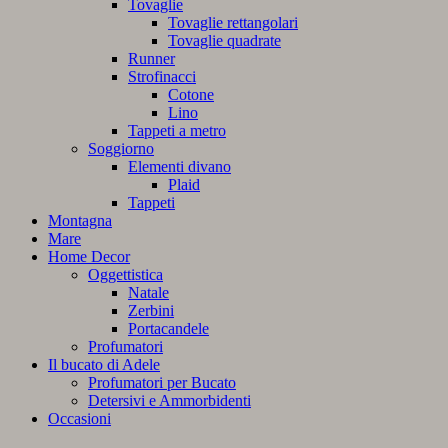
Tovaglie
Tovaglie rettangolari
Tovaglie quadrate
Runner
Strofinacci
Cotone
Lino
Tappeti a metro
Soggiorno
Elementi divano
Plaid
Tappeti
Montagna
Mare
Home Decor
Oggettistica
Natale
Zerbini
Portacandele
Profumatori
Il bucato di Adele
Profumatori per Bucato
Detersivi e Ammorbidenti
Occasioni