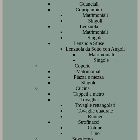
Guanciali
Copripiumini
Matrimoniali
Singoli
Lenzuola
Matrimoniali
Singole
Lenzuola Sfuse
Lenzuola da Sotto con Angoli
Matrimoniali
Singole
Coperte
Matrimoniali
Piazza e mezza
Singole
Cucina
Tappeti a metro
Tovaglie
Tovaglie rettangolari
Tovaglie quadrate
Runner
Strofinacci
Cotone
Lino
Soggiorno