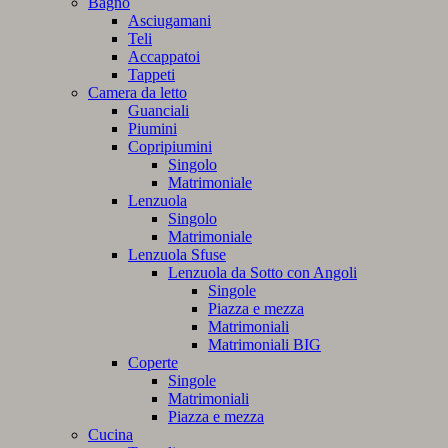
Bagno
Asciugamani
Teli
Accappatoi
Tappeti
Camera da letto
Guanciali
Piumini
Copripiumini
Singolo
Matrimoniale
Lenzuola
Singolo
Matrimoniale
Lenzuola Sfuse
Lenzuola da Sotto con Angoli
Singole
Piazza e mezza
Matrimoniali
Matrimoniali BIG
Coperte
Singole
Matrimoniali
Piazza e mezza
Cucina