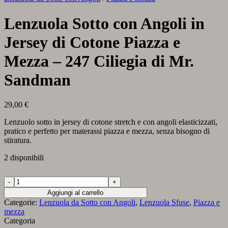
Lenzuola Sotto con Angoli in
Jersey di Cotone Piazza e
Mezza – 247 Ciliegia di Mr.
Sandman
29,00
€
Lenzuolo sotto in jersey di cotone stretch e con angoli elasticizzati,
pratico e perfetto per materassi piazza e mezza, senza bisogno di
stiratura.
2 disponibili
Lenzuola
Sotto
Aggiungi al carrello
con
Categorie:
Lenzuola da Sotto con Angoli
,
Lenzuola Sfuse
,
Piazza e
Angoli
mezza
in
Categoria
Jersey