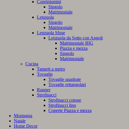
Copripiumini
Singolo
Matrimoniale
Lenzuola
Singolo
Matrimoniale
Lenzuola Sfuse
Lenzuola da Sotto con Angoli
Matrimoniale BIG
Piazza e mezza
Singolo
Matrimoniale
Cucina
Tappeti a metro
Tovaglie
Tovaglie quadrate
Tovaglie rettangolari
Runner
Strofinacci
Strofinacci cotone
Strofinacci lino
Coperte Piazza e mezza
Montagna
Natale
Home Decor