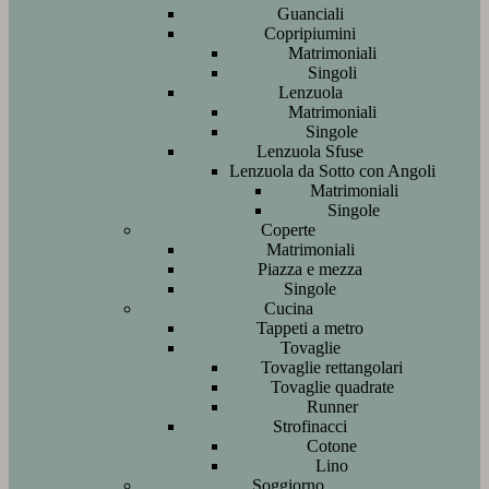
Guanciali
Copripiumini
Matrimoniali
Singoli
Lenzuola
Matrimoniali
Singole
Lenzuola Sfuse
Lenzuola da Sotto con Angoli
Matrimoniali
Singole
Coperte
Matrimoniali
Piazza e mezza
Singole
Cucina
Tappeti a metro
Tovaglie
Tovaglie rettangolari
Tovaglie quadrate
Runner
Strofinacci
Cotone
Lino
Soggiorno