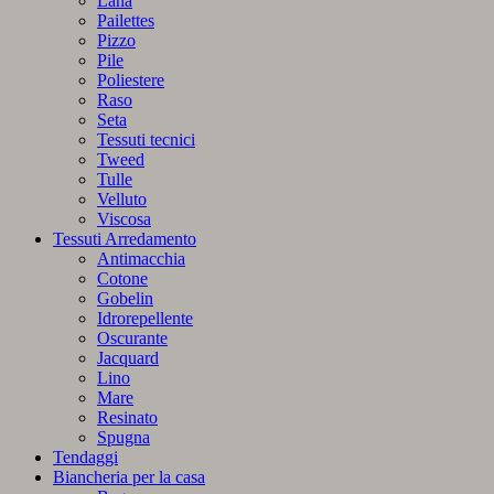
Lana
Pailettes
Pizzo
Pile
Poliestere
Raso
Seta
Tessuti tecnici
Tweed
Tulle
Velluto
Viscosa
Tessuti Arredamento
Antimacchia
Cotone
Gobelin
Idrorepellente
Oscurante
Jacquard
Lino
Mare
Resinato
Spugna
Tendaggi
Biancheria per la casa