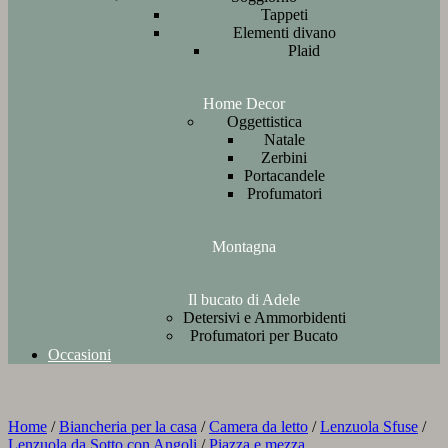
Tappeti
Elementi divano
Plaid
Home Decor
Oggettistica
Natale
Zerbini
Portacandele
Profumatori
Montagna
Il bucato di Adele
Detersivi e Ammorbidenti
Profumatori per Bucato
Occasioni
Home
/
Biancheria per la casa
/
Camera da letto
/
Lenzuola Sfuse
/
Lenzuola da Sotto con Angoli
/
Piazza e mezza