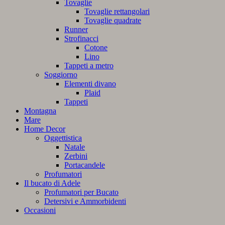
Tovaglie
Tovaglie rettangolari
Tovaglie quadrate
Runner
Strofinacci
Cotone
Lino
Tappeti a metro
Soggiorno
Elementi divano
Plaid
Tappeti
Montagna
Mare
Home Decor
Oggettistica
Natale
Zerbini
Portacandele
Profumatori
Il bucato di Adele
Profumatori per Bucato
Detersivi e Ammorbidenti
Occasioni