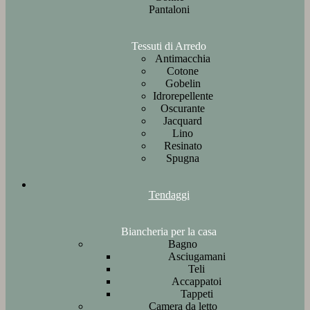
Pantaloni
Tessuti di Arredo
Antimacchia
Cotone
Gobelin
Idrorepellente
Oscurante
Jacquard
Lino
Resinato
Spugna
Tendaggi
Biancheria per la casa
Bagno
Asciugamani
Teli
Accappatoi
Tappeti
Camera da letto