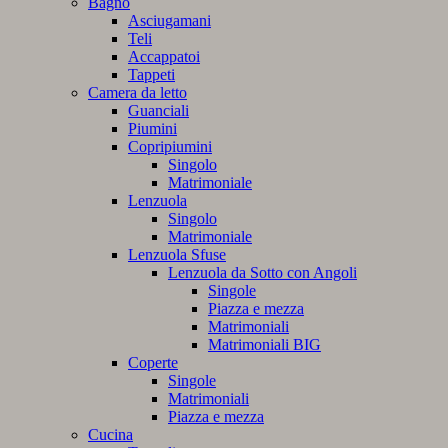
Bagno
Asciugamani
Teli
Accappatoi
Tappeti
Camera da letto
Guanciali
Piumini
Copripiumini
Singolo
Matrimoniale
Lenzuola
Singolo
Matrimoniale
Lenzuola Sfuse
Lenzuola da Sotto con Angoli
Singole
Piazza e mezza
Matrimoniali
Matrimoniali BIG
Coperte
Singole
Matrimoniali
Piazza e mezza
Cucina