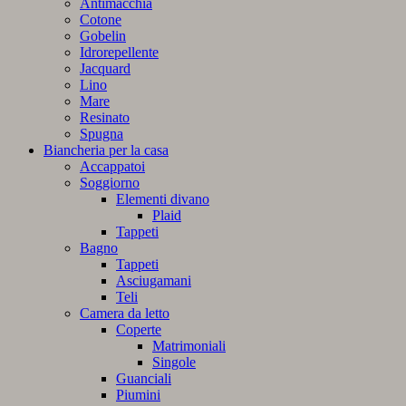
Antimacchia
Cotone
Gobelin
Idrorepellente
Jacquard
Lino
Mare
Resinato
Spugna
Biancheria per la casa
Accappatoi
Soggiorno
Elementi divano
Plaid
Tappeti
Bagno
Tappeti
Asciugamani
Teli
Camera da letto
Coperte
Matrimoniali
Singole
Guanciali
Piumini