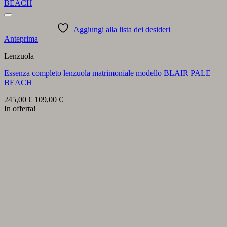
Aggiungi alla lista dei desideri
Anteprima
Lenzuola
Essenza completo lenzuola matrimoniale modello BLAIR PALE
BEACH
Il
Il
245,00
€
109,00
€
prezzo
prezzo
In offerta!
originale
attuale
era:
è:
245,00 €.
109,00 €.