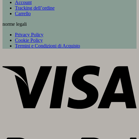
Account
Tracking dell’ordine
Carrello
norme legali
Privacy Policy
Cookie Policy
Termini e Condizioni di Acquisto
V
P