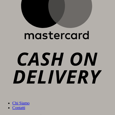
C
D
Chi Siamo
Contatti