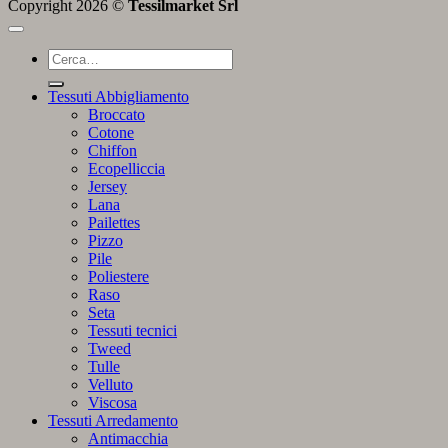
Copyright 2026 ©
Tessilmarket Srl
Cerca:
Tessuti Abbigliamento
Broccato
Cotone
Chiffon
Ecopelliccia
Jersey
Lana
Pailettes
Pizzo
Pile
Poliestere
Raso
Seta
Tessuti tecnici
Tweed
Tulle
Velluto
Viscosa
Tessuti Arredamento
Antimacchia