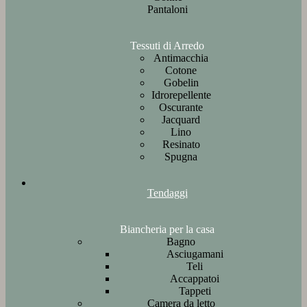
Pantaloni
Tessuti di Arredo
Antimacchia
Cotone
Gobelin
Idrorepellente
Oscurante
Jacquard
Lino
Resinato
Spugna
Tendaggi
Biancheria per la casa
Bagno
Asciugamani
Teli
Accappatoi
Tappeti
Camera da letto