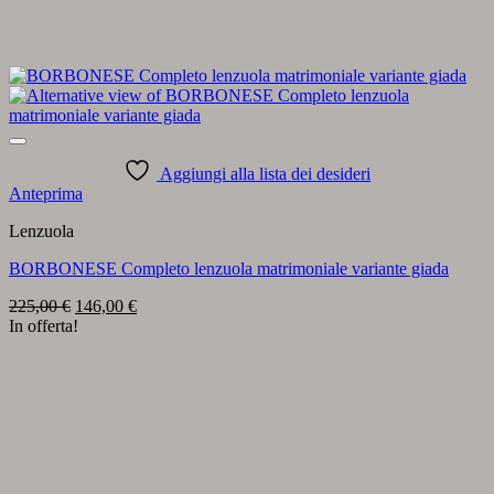
Aggiungi alla lista dei desideri
Anteprima
Lenzuola
BORBONESE Completo lenzuola matrimoniale variante giada
Il
Il
225,00
€
146,00
€
prezzo
prezzo
In offerta!
originale
attuale
era:
è:
225,00 €.
146,00 €.