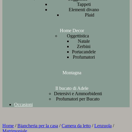
Tappeti
Elementi divano
Plaid
Home Decor
Oggettistica
Natale
Zerbini
Portacandele
Profumatori
Montagna
Il bucato di Adele
Detersivi e Ammorbidenti
Profumatori per Bucato
Occasioni
Home
/
Biancheria per la casa
/
Camera da letto
/
Lenzuola
/
Matrimoniale