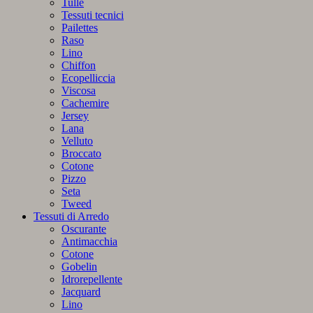
Tulle
Tessuti tecnici
Pailettes
Raso
Lino
Chiffon
Ecopelliccia
Viscosa
Cachemire
Jersey
Lana
Velluto
Broccato
Cotone
Pizzo
Seta
Tweed
Tessuti di Arredo
Oscurante
Antimacchia
Cotone
Gobelin
Idrorepellente
Jacquard
Lino