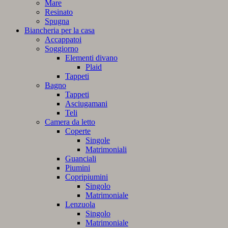
Mare
Resinato
Spugna
Biancheria per la casa
Accappatoi
Soggiorno
Elementi divano
Plaid
Tappeti
Bagno
Tappeti
Asciugamani
Teli
Camera da letto
Coperte
Singole
Matrimoniali
Guanciali
Piumini
Copripiumini
Singolo
Matrimoniale
Lenzuola
Singolo
Matrimoniale