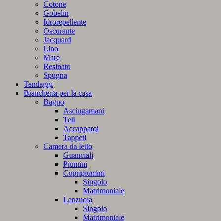
Cotone
Gobelin
Idrorepellente
Oscurante
Jacquard
Lino
Mare
Resinato
Spugna
Tendaggi
Biancheria per la casa
Bagno
Asciugamani
Teli
Accappatoi
Tappeti
Camera da letto
Guanciali
Piumini
Copripiumini
Singolo
Matrimoniale
Lenzuola
Singolo
Matrimoniale