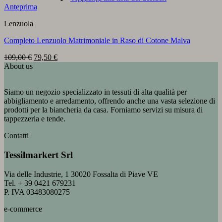
Anteprima
Lenzuola
Completo Lenzuolo Matrimoniale in Raso di Cotone Malva
Il
Il
109,00
€
79,50
€
prezzo
prezzo
About us
originale
attuale
era:
è:
Siamo un negozio specializzato in tessuti di alta qualità per
109,00 €.
79,50 €.
abbigliamento e arredamento, offrendo anche una vasta selezione di
prodotti per la biancheria da casa. Forniamo servizi su misura di
tappezzeria e tende.
Contatti
Tessilmarkert Srl
Via delle Industrie, 1 30020 Fossalta di Piave VE
Tel. + 39 0421 679231
P. IVA 03483080275
e-commerce