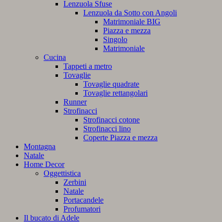
Lenzuola Sfuse
Lenzuola da Sotto con Angoli
Matrimoniale BIG
Piazza e mezza
Singolo
Matrimoniale
Cucina
Tappeti a metro
Tovaglie
Tovaglie quadrate
Tovaglie rettangolari
Runner
Strofinacci
Strofinacci cotone
Strofinacci lino
Coperte Piazza e mezza
Montagna
Natale
Home Decor
Oggettistica
Zerbini
Natale
Portacandele
Profumatori
Il bucato di Adele