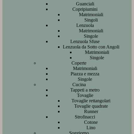
Guanciali
Copripiumini
Matrimoniali
Singoli
Lenzuola
Matrimoniali
Singole
Lenzuola Sfuse
Lenzuola da Sotto con Angoli
Matrimoniali
Singole
Coperte
Matrimoniali
Piazza e mezza
Singole
Cucina
Tappeti a metro
Tovaglie
Tovaglie rettangolari
Tovaglie quadrate
Runner
Strofinacci
Cotone
Lino
Soggiorno