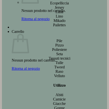
Ecopelliccia
Jersey
Nessun prodotto nel carrello.
Lana
Lino
Ritorna al negozio
Mikado
Pailettes
Carrello
Pile
Pizzo
Poliestere
Seta
Tessuti tecnici
Nessun prodotto nel carrello.
Tulle
Tweed
Ritorna al negozio
Raso
Velluto
Utilizzo
Abiti
Camicie
Giacche
Gonne