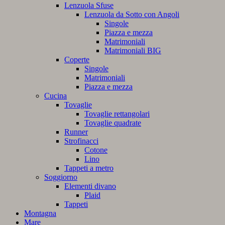
Lenzuola Sfuse
Lenzuola da Sotto con Angoli
Singole
Piazza e mezza
Matrimoniali
Matrimoniali BIG
Coperte
Singole
Matrimoniali
Piazza e mezza
Cucina
Tovaglie
Tovaglie rettangolari
Tovaglie quadrate
Runner
Strofinacci
Cotone
Lino
Tappeti a metro
Soggiorno
Elementi divano
Plaid
Tappeti
Montagna
Mare