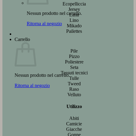
Ecopelliccia
Jersey
Nessun prodotto nel carrello.
Lana
Lino
Ritorna al negozio
Mikado
Pailettes
Carrello
Pile
Pizzo
Poliestere
Seta
Tessuti tecnici
Nessun prodotto nel carrello.
Tulle
Tweed
Ritorna al negozio
Raso
Velluto
Utilizzo
Abiti
Camicie
Giacche
Gonne