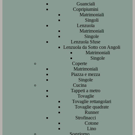
Guanciali
Copripiumini
Matrimoniali
Singoli
Lenzuola
Matrimoniali
Singole
Lenzuola Sfuse
Lenzuola da Sotto con Angoli
Matrimoniali
Singole
Coperte
Matrimoniali
Piazza e mezza
Singole
Cucina
Tappeti a metro
Tovaglie
Tovaglie rettangolari
Tovaglie quadrate
Runner
Strofinacci
Cotone
Lino
Soggiorno