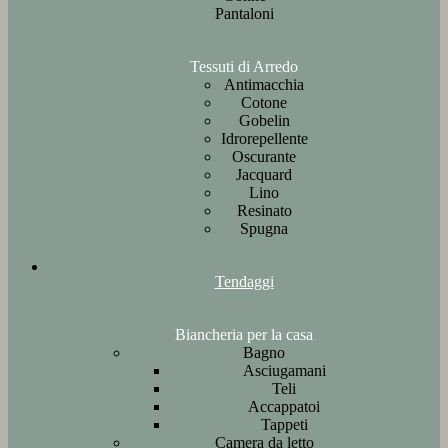
Pantaloni
Tessuti di Arredo
Antimacchia
Cotone
Gobelin
Idrorepellente
Oscurante
Jacquard
Lino
Resinato
Spugna
Tendaggi
Biancheria per la casa
Bagno
Asciugamani
Teli
Accappatoi
Tappeti
Camera da letto