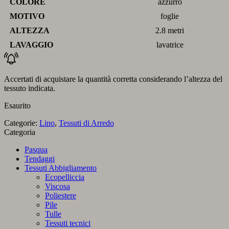
COLORE
azzurro
MOTIVO
foglie
ALTEZZA
2.8 metri
LAVAGGIO
lavatrice
Accertati di acquistare la quantità corretta considerando l’altezza del
tessuto indicata.
Esaurito
Categorie:
Lino
,
Tessuti di Arredo
Categoria
Pasqua
Tendaggi
Tessuti Abbigliamento
Ecopelliccia
Viscosa
Poliestere
Pile
Tulle
Tessuti tecnici