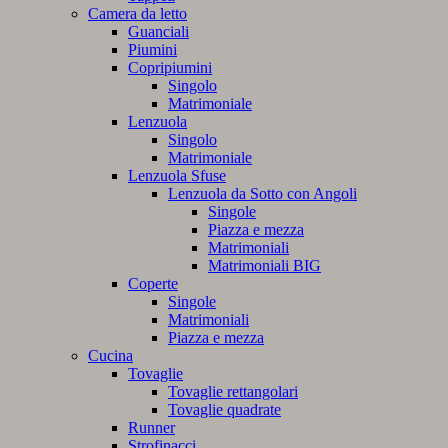
Camera da letto
Guanciali
Piumini
Copripiumini
Singolo
Matrimoniale
Lenzuola
Singolo
Matrimoniale
Lenzuola Sfuse
Lenzuola da Sotto con Angoli
Singole
Piazza e mezza
Matrimoniali
Matrimoniali BIG
Coperte
Singole
Matrimoniali
Piazza e mezza
Cucina
Tovaglie
Tovaglie rettangolari
Tovaglie quadrate
Runner
Strofinacci