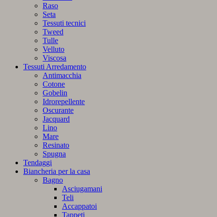
Raso
Seta
Tessuti tecnici
Tweed
Tulle
Velluto
Viscosa
Tessuti Arredamento
Antimacchia
Cotone
Gobelin
Idrorepellente
Oscurante
Jacquard
Lino
Mare
Resinato
Spugna
Tendaggi
Biancheria per la casa
Bagno
Asciugamani
Teli
Accappatoi
Tappeti