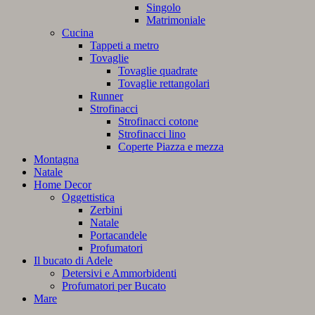
Singolo
Matrimoniale
Cucina
Tappeti a metro
Tovaglie
Tovaglie quadrate
Tovaglie rettangolari
Runner
Strofinacci
Strofinacci cotone
Strofinacci lino
Coperte Piazza e mezza
Montagna
Natale
Home Decor
Oggettistica
Zerbini
Natale
Portacandele
Profumatori
Il bucato di Adele
Detersivi e Ammorbidenti
Profumatori per Bucato
Mare