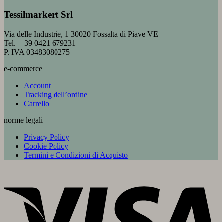
Tessilmarkert Srl
Via delle Industrie, 1 30020 Fossalta di Piave VE
Tel. + 39 0421 679231
P. IVA 03483080275
e-commerce
Account
Tracking dell’ordine
Carrello
norme legali
Privacy Policy
Cookie Policy
Termini e Condizioni di Acquisto
V