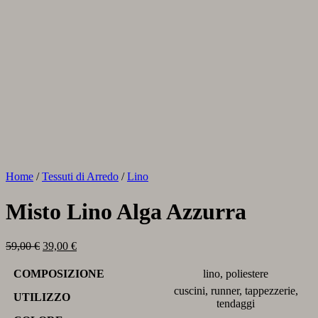
Home
/
Tessuti di Arredo
/
Lino
Misto Lino Alga Azzurra
Il
Il
59,00
€
39,00
€
prezzo
prezzo
originale
attuale
COMPOSIZIONE
lino, poliestere
era:
è:
cuscini, runner, tappezzerie,
59,00 €.
39,00 €.
UTILIZZO
tendaggi