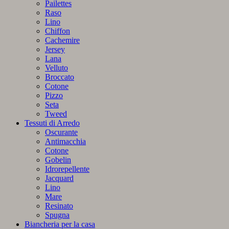
Pailettes
Raso
Lino
Chiffon
Cachemire
Jersey
Lana
Velluto
Broccato
Cotone
Pizzo
Seta
Tweed
Tessuti di Arredo
Oscurante
Antimacchia
Cotone
Gobelin
Idrorepellente
Jacquard
Lino
Mare
Resinato
Spugna
Biancheria per la casa