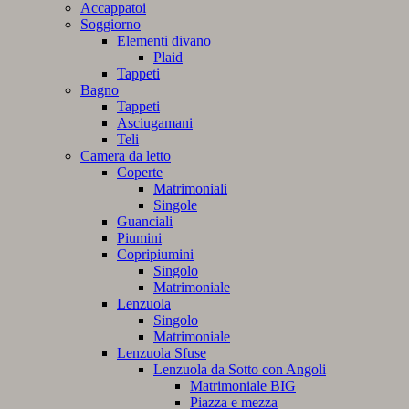
Accappatoi
Soggiorno
Elementi divano
Plaid
Tappeti
Bagno
Tappeti
Asciugamani
Teli
Camera da letto
Coperte
Matrimoniali
Singole
Guanciali
Piumini
Copripiumini
Singolo
Matrimoniale
Lenzuola
Singolo
Matrimoniale
Lenzuola Sfuse
Lenzuola da Sotto con Angoli
Matrimoniale BIG
Piazza e mezza