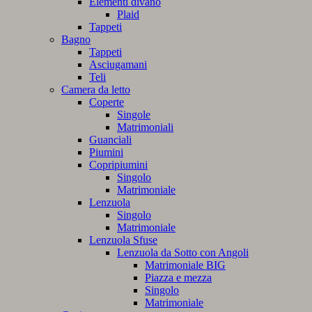
Elementi divano
Plaid
Tappeti
Bagno
Tappeti
Asciugamani
Teli
Camera da letto
Coperte
Singole
Matrimoniali
Guanciali
Piumini
Copripiumini
Singolo
Matrimoniale
Lenzuola
Singolo
Matrimoniale
Lenzuola Sfuse
Lenzuola da Sotto con Angoli
Matrimoniale BIG
Piazza e mezza
Singolo
Matrimoniale