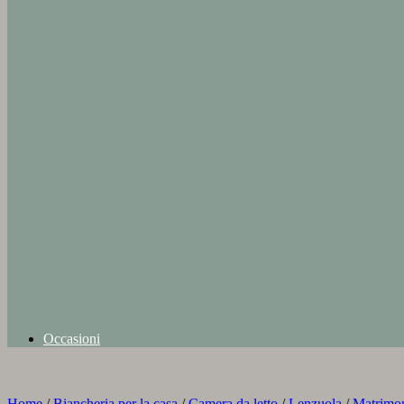
Occasioni
Home
/
Biancheria per la casa
/
Camera da letto
/
Lenzuola
/
Matrimon