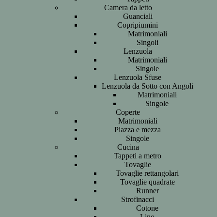
Camera da letto
Guanciali
Copripiumini
Matrimoniali
Singoli
Lenzuola
Matrimoniali
Singole
Lenzuola Sfuse
Lenzuola da Sotto con Angoli
Matrimoniali
Singole
Coperte
Matrimoniali
Piazza e mezza
Singole
Cucina
Tappeti a metro
Tovaglie
Tovaglie rettangolari
Tovaglie quadrate
Runner
Strofinacci
Cotone
Lino