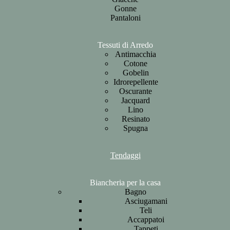
Gonne
Pantaloni
Tessuti di Arredo
Antimacchia
Cotone
Gobelin
Idrorepellente
Oscurante
Jacquard
Lino
Resinato
Spugna
Tendaggi
Biancheria per la casa
Bagno
Asciugamani
Teli
Accappatoi
Tappeti