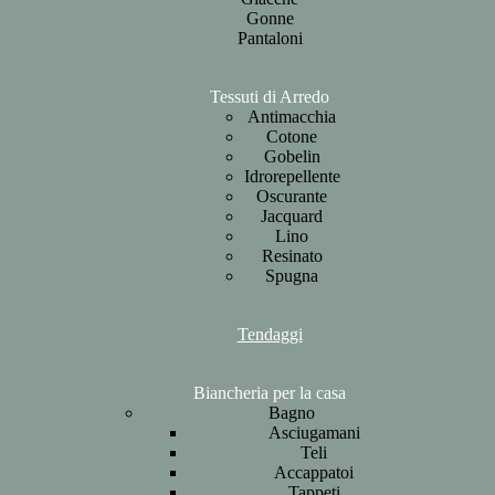
Gonne
Pantaloni
Tessuti di Arredo
Antimacchia
Cotone
Gobelin
Idrorepellente
Oscurante
Jacquard
Lino
Resinato
Spugna
Tendaggi
Biancheria per la casa
Bagno
Asciugamani
Teli
Accappatoi
Tappeti