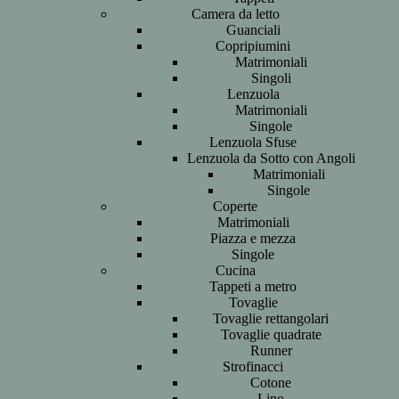
Camera da letto
Guanciali
Copripiumini
Matrimoniali
Singoli
Lenzuola
Matrimoniali
Singole
Lenzuola Sfuse
Lenzuola da Sotto con Angoli
Matrimoniali
Singole
Coperte
Matrimoniali
Piazza e mezza
Singole
Cucina
Tappeti a metro
Tovaglie
Tovaglie rettangolari
Tovaglie quadrate
Runner
Strofinacci
Cotone
Lino