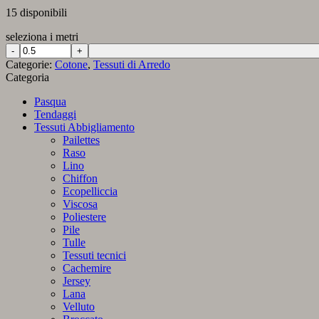
15 disponibili
seleziona i metri
Panama
in
Categorie:
Cotone
,
Tessuti di Arredo
Puro
Categoria
Cotone
06
Pasqua
Arancio
Tendaggi
quantità
Tessuti Abbigliamento
Pailettes
Raso
Lino
Chiffon
Ecopelliccia
Viscosa
Poliestere
Pile
Tulle
Tessuti tecnici
Cachemire
Jersey
Lana
Velluto