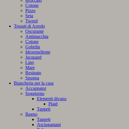
Broccato
Cotone
Pizzo
Seta
Tweed
Tessuti di Arredo
Oscurante
Antimacchia
Cotone
Gobelin
Idrorepellente
Jacquard
Lino
Mare
Resinato
Spugna
Biancheria per la casa
Accappatoi
Soggiorno
Elementi divano
Plaid
Tappeti
Bagno
Tappeti
Asciugamani