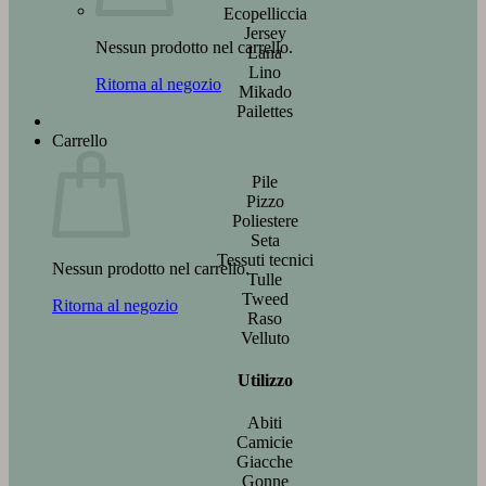
Ecopelliccia
Jersey
Nessun prodotto nel carrello.
Lana
Lino
Ritorna al negozio
Mikado
Pailettes
Carrello
Pile
Pizzo
Poliestere
Seta
Tessuti tecnici
Nessun prodotto nel carrello.
Tulle
Tweed
Ritorna al negozio
Raso
Velluto
Utilizzo
Abiti
Camicie
Giacche
Gonne