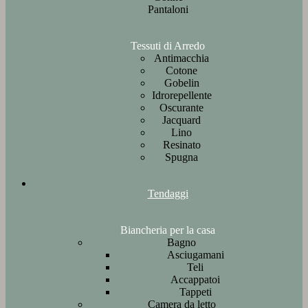
Pantaloni
Tessuti di Arredo
Antimacchia
Cotone
Gobelin
Idrorepellente
Oscurante
Jacquard
Lino
Resinato
Spugna
Tendaggi
Biancheria per la casa
Bagno
Asciugamani
Teli
Accappatoi
Tappeti
Camera da letto