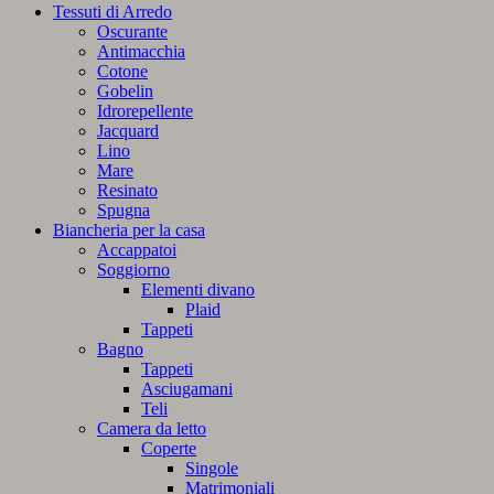
Tessuti di Arredo
Oscurante
Antimacchia
Cotone
Gobelin
Idrorepellente
Jacquard
Lino
Mare
Resinato
Spugna
Biancheria per la casa
Accappatoi
Soggiorno
Elementi divano
Plaid
Tappeti
Bagno
Tappeti
Asciugamani
Teli
Camera da letto
Coperte
Singole
Matrimoniali