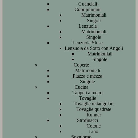
Guanciali
Copripiumini
Matrimoniali
Singoli
Lenzuola
Matrimoniali
Singole
Lenzuola Sfuse
Lenzuola da Sotto con Angoli
Matrimoniali
Singole
Coperte
Matrimoniali
Piazza e mezza
Singole
Cucina
Tappeti a metro
Tovaglie
Tovaglie rettangolari
Tovaglie quadrate
Runner
Strofinacci
Cotone
Lino
Soggiorno