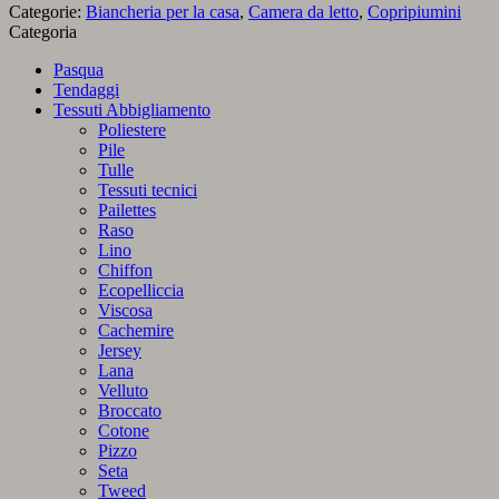
Categorie:
Biancheria per la casa
,
Camera da letto
,
Copripiumini
Categoria
Pasqua
Tendaggi
Tessuti Abbigliamento
Poliestere
Pile
Tulle
Tessuti tecnici
Pailettes
Raso
Lino
Chiffon
Ecopelliccia
Viscosa
Cachemire
Jersey
Lana
Velluto
Broccato
Cotone
Pizzo
Seta
Tweed