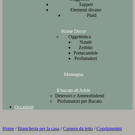
Tappeti
Elementi divano
Plaid
Home Decor
Oggettistica
Natale
Zerbini
Portacandele
Profumatori
Montagna
Il bucato di Adele
Detersivi e Ammorbidenti
Profumatori per Bucato
Occasioni
Home
/
Biancheria per la casa
/
Camera da letto
/
Copripiumini