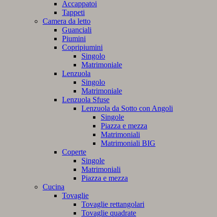
Accappatoi
Tappeti
Camera da letto
Guanciali
Piumini
Copripiumini
Singolo
Matrimoniale
Lenzuola
Singolo
Matrimoniale
Lenzuola Sfuse
Lenzuola da Sotto con Angoli
Singole
Piazza e mezza
Matrimoniali
Matrimoniali BIG
Coperte
Singole
Matrimoniali
Piazza e mezza
Cucina
Tovaglie
Tovaglie rettangolari
Tovaglie quadrate