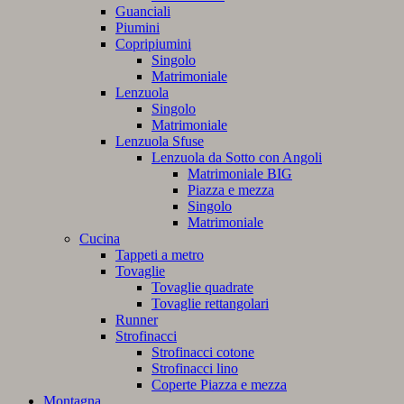
Guanciali
Piumini
Copripiumini
Singolo
Matrimoniale
Lenzuola
Singolo
Matrimoniale
Lenzuola Sfuse
Lenzuola da Sotto con Angoli
Matrimoniale BIG
Piazza e mezza
Singolo
Matrimoniale
Cucina
Tappeti a metro
Tovaglie
Tovaglie quadrate
Tovaglie rettangolari
Runner
Strofinacci
Strofinacci cotone
Strofinacci lino
Coperte Piazza e mezza
Montagna