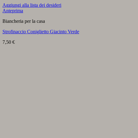
Aggiungi alla lista dei desideri
Anteprima
Biancheria per la casa
Strofinaccio Coniglietto Giacinto Verde
7,50
€