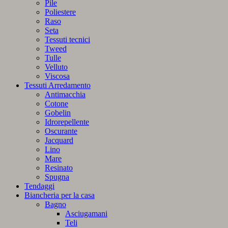
Pile
Poliestere
Raso
Seta
Tessuti tecnici
Tweed
Tulle
Velluto
Viscosa
Tessuti Arredamento
Antimacchia
Cotone
Gobelin
Idrorepellente
Oscurante
Jacquard
Lino
Mare
Resinato
Spugna
Tendaggi
Biancheria per la casa
Bagno
Asciugamani
Teli