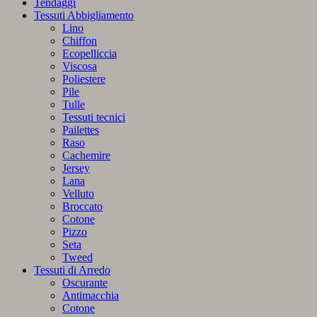
Tendaggi
Tessuti Abbigliamento
Lino
Chiffon
Ecopelliccia
Viscosa
Poliestere
Pile
Tulle
Tessuti tecnici
Pailettes
Raso
Cachemire
Jersey
Lana
Velluto
Broccato
Cotone
Pizzo
Seta
Tweed
Tessuti di Arredo
Oscurante
Antimacchia
Cotone