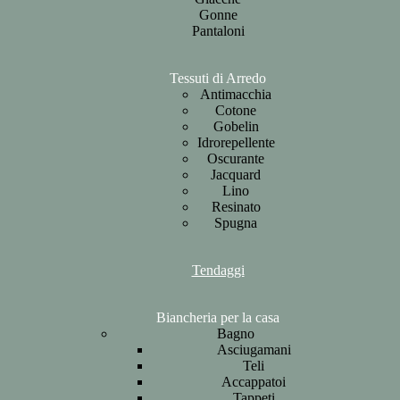
Gonne
Pantaloni
Tessuti di Arredo
Antimacchia
Cotone
Gobelin
Idrorepellente
Oscurante
Jacquard
Lino
Resinato
Spugna
Tendaggi
Biancheria per la casa
Bagno
Asciugamani
Teli
Accappatoi
Tappeti