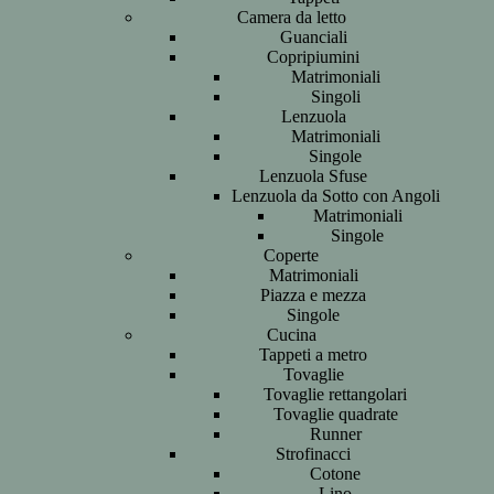
Camera da letto
Guanciali
Copripiumini
Matrimoniali
Singoli
Lenzuola
Matrimoniali
Singole
Lenzuola Sfuse
Lenzuola da Sotto con Angoli
Matrimoniali
Singole
Coperte
Matrimoniali
Piazza e mezza
Singole
Cucina
Tappeti a metro
Tovaglie
Tovaglie rettangolari
Tovaglie quadrate
Runner
Strofinacci
Cotone
Lino