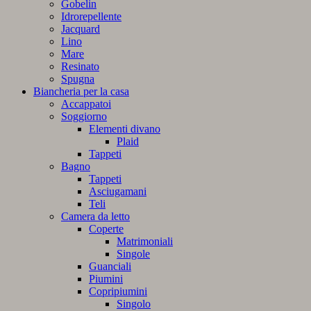
Gobelin
Idrorepellente
Jacquard
Lino
Mare
Resinato
Spugna
Biancheria per la casa
Accappatoi
Soggiorno
Elementi divano
Plaid
Tappeti
Bagno
Tappeti
Asciugamani
Teli
Camera da letto
Coperte
Matrimoniali
Singole
Guanciali
Piumini
Copripiumini
Singolo