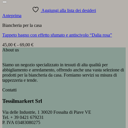
Aggiungi alla lista dei desideri
Anteprima
Biancheria per la casa
Tappeto bagno con effetto sfumato e antiscivolo “Dalia rosa”
Fascia
45,00
€
-
69,00
€
di
About us
prezzo:
da
Siamo un negozio specializzato in tessuti di alta qualità per
45,00 €
abbigliamento e arredamento, offrendo anche una vasta selezione di
a
prodotti per la biancheria da casa. Forniamo servizi su misura di
69,00 €
tappezzeria e tende.
Contatti
Tessilmarkert Srl
Via delle Industrie, 1 30020 Fossalta di Piave VE
Tel. + 39 0421 679231
P. IVA 03483080275