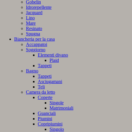
Gobelin
Idrorepellente
Jacquard
Lino
Mare
Resinato
Spugna
Biancheria per la casa
Accappatoi
Soggiorno
Elementi divano
Plaid
Tappeti
Bagno
Tappeti
Asciugamani
Teli
Camera da letto
Coperte
Singole
Matrimoniali
Guanciali
Piumini
Copripiumini
Singolo