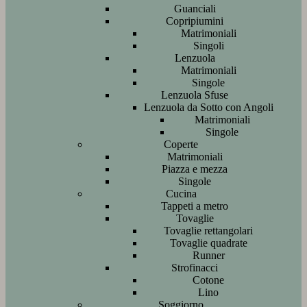
Guanciali
Copripiumini
Matrimoniali
Singoli
Lenzuola
Matrimoniali
Singole
Lenzuola Sfuse
Lenzuola da Sotto con Angoli
Matrimoniali
Singole
Coperte
Matrimoniali
Piazza e mezza
Singole
Cucina
Tappeti a metro
Tovaglie
Tovaglie rettangolari
Tovaglie quadrate
Runner
Strofinacci
Cotone
Lino
Soggiorno