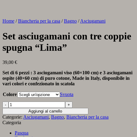
Home
/
Biancheria per la casa
/
Bagno
/
Asciugamani
Set asciugamani con tre coppie
spugna “Lima”
39,00
€
Set di 6 pezzi : 3 asciugamani viso (60×100 cm) e 3 asciugamani
ospite (40×60 cm) di puro cotone, Made in Italy, disponibile in
vari colori e confezionato in scatola
Colore
Svuota
Set
asciugamani
Aggiungi al carrello
con
Categorie:
Asciugamani
,
Bagno
,
Biancheria per la casa
tre
Categoria
coppie
spugna
Pasqua
“Lima”