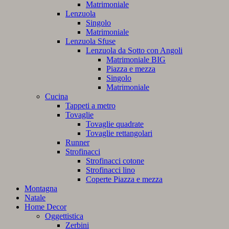
Matrimoniale
Lenzuola
Singolo
Matrimoniale
Lenzuola Sfuse
Lenzuola da Sotto con Angoli
Matrimoniale BIG
Piazza e mezza
Singolo
Matrimoniale
Cucina
Tappeti a metro
Tovaglie
Tovaglie quadrate
Tovaglie rettangolari
Runner
Strofinacci
Strofinacci cotone
Strofinacci lino
Coperte Piazza e mezza
Montagna
Natale
Home Decor
Oggettistica
Zerbini