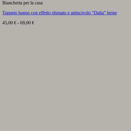
Biancheria per la casa
Tappeto bagno con effetto sfumato e antiscivolo “Dalia” beige
Fascia
45,00
€
-
69,00
€
di
prezzo:
da
45,00 €
a
69,00 €