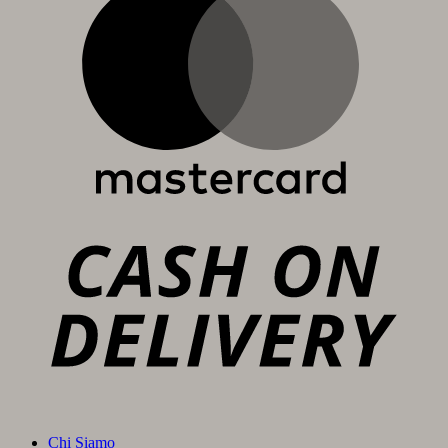
C
D
Chi Siamo