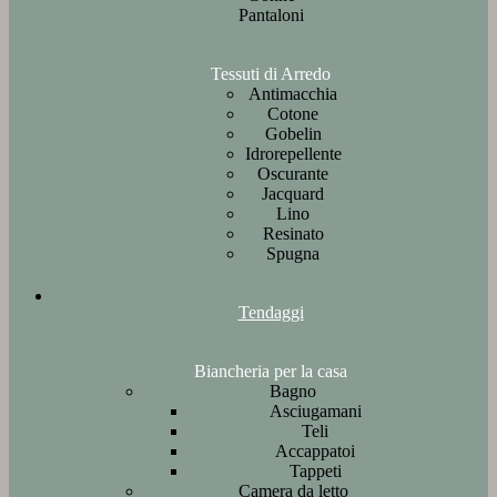
Pantaloni
Tessuti di Arredo
Antimacchia
Cotone
Gobelin
Idrorepellente
Oscurante
Jacquard
Lino
Resinato
Spugna
Tendaggi
Biancheria per la casa
Bagno
Asciugamani
Teli
Accappatoi
Tappeti
Camera da letto