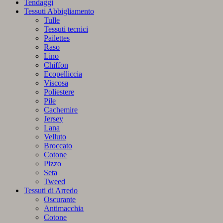
Tendaggi
quantità
Tessuti Abbigliamento
Tulle
Tessuti tecnici
Pailettes
Raso
Lino
Chiffon
Ecopelliccia
Viscosa
Poliestere
Pile
Cachemire
Jersey
Lana
Velluto
Broccato
Cotone
Pizzo
Seta
Tweed
Tessuti di Arredo
Oscurante
Antimacchia
Cotone