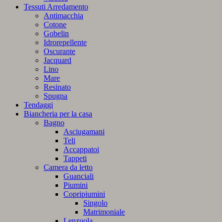
Tessuti Arredamento
Antimacchia
Cotone
Gobelin
Idrorepellente
Oscurante
Jacquard
Lino
Mare
Resinato
Spugna
Tendaggi
Biancheria per la casa
Bagno
Asciugamani
Teli
Accappatoi
Tappeti
Camera da letto
Guanciali
Piumini
Copripiumini
Singolo
Matrimoniale
Lenzuola