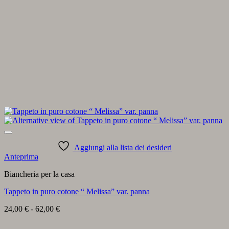
Aggiungi alla lista dei desideri
Anteprima
Biancheria per la casa
Tappeto in puro cotone “ Melissa” var. panna
Fascia
24,00
€
-
62,00
€
di
prezzo: