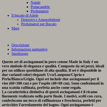
Natale
Portacandele
Profumatori
Il bucato di Adele
Detersivi e Ammorbidenti
Profumatori per Bucato
Mare
Descrizione
Informazioni aggiuntive
Spedizione
Questo set di asciugamani in puro cotone Made in Italy è un
vero simbolo di eleganza e qualità. Composto da sei pezzi, ideali
per un utilizzo quotidiano di alta qualità. Il set è disponibile in
due varianti colori eleganti: Uva/Lampone/Cipria e
Perla/Bianco/Grigio. Ogni set include due asciugamani per il
viso (60×100 cm) e per l’ospite (40×60 cm). Sono confezionati in
una scatola raffinata, perfetta anche come regalo.
La caratteristica distintiva di questi asciugamani è il ricamo
finemente realizzato nella parte finale. I motivi, scelti con cura,
conferiscono un tocco di raffinatezza e freschezza, perfetti per
arricchire l’arredamento del bagno. Ogni asciugamano è