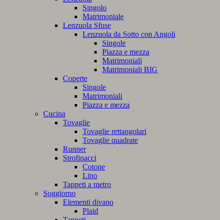
Singolo
Matrimoniale
Lenzuola Sfuse
Lenzuola da Sotto con Angoli
Singole
Piazza e mezza
Matrimoniali
Matrimoniali BIG
Coperte
Singole
Matrimoniali
Piazza e mezza
Cucina
Tovaglie
Tovaglie rettangolari
Tovaglie quadrate
Runner
Strofinacci
Cotone
Lino
Tappeti a metro
Soggiorno
Elementi divano
Plaid
Tappeti