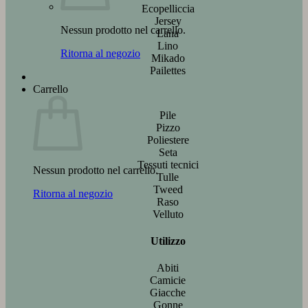
Ecopelliccia
Jersey
Nessun prodotto nel carrello.
Lana
Lino
Ritorna al negozio
Mikado
Pailettes
Carrello
Pile
Pizzo
Poliestere
Seta
Tessuti tecnici
Nessun prodotto nel carrello.
Tulle
Tweed
Ritorna al negozio
Raso
Velluto
Utilizzo
Abiti
Camicie
Giacche
Gonne