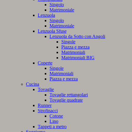
Singolo
Matrimoniale
Lenzuola
Singolo
Matrimoniale
Lenzuola Sfuse
Lenzuola da Sotto con Angoli
Singole
Piazza e mezza
Matrimoniali
Matrimoniali BIG
Coperte
Singole
Matrimoniali
Piazza e mezza
Cucina
Tovaglie
Tovaglie rettangolari
Tovaglie quadrate
Runner
Strofinacci
Cotone
Lino
Tappeti a metro
Soggiorno