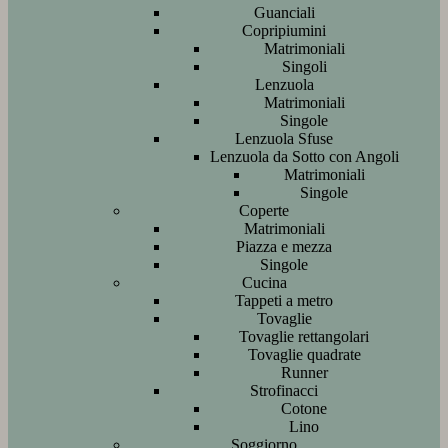
Guanciali
Copripiumini
Matrimoniali
Singoli
Lenzuola
Matrimoniali
Singole
Lenzuola Sfuse
Lenzuola da Sotto con Angoli
Matrimoniali
Singole
Coperte
Matrimoniali
Piazza e mezza
Singole
Cucina
Tappeti a metro
Tovaglie
Tovaglie rettangolari
Tovaglie quadrate
Runner
Strofinacci
Cotone
Lino
Soggiorno