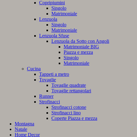
Copripiumini
Singolo
Matrimoniale
Lenzuola
Singolo
Matrimoniale
Lenzuola Sfuse
Lenzuola da Sotto con Angoli
Matrimoniale BIG
Piazza e mezza
Singolo
Matrimoniale
Cucina
Tappeti a metro
Tovaglie
Tovaglie quadrate
Tovaglie rettangolari
Runner
Strofinacci
Strofinacci cotone
Strofinacci lino
Coperte Piazza e mezza
Montagna
Natale
Home Decor