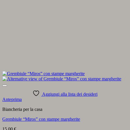
Aggiungi alla lista dei desideri
Anteprima
Biancheria per la casa
Grembiule “Miros” con stampe margherite
15,00
€