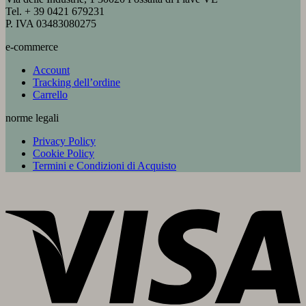
Tel. + 39 0421 679231
P. IVA 03483080275
e-commerce
Account
Tracking dell’ordine
Carrello
norme legali
Privacy Policy
Cookie Policy
Termini e Condizioni di Acquisto
V