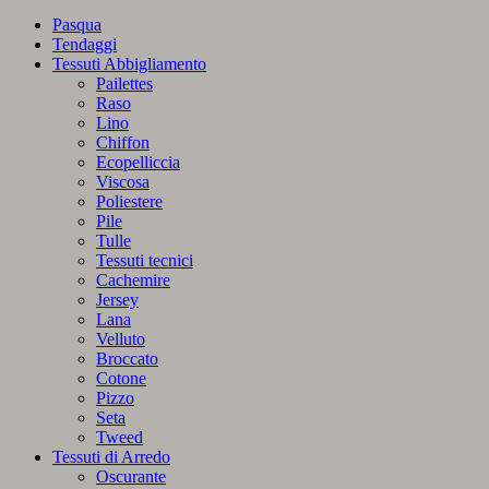
spugna
Pasqua
“Sharm”
Tendaggi
quantità
Tessuti Abbigliamento
Pailettes
Raso
Lino
Chiffon
Ecopelliccia
Viscosa
Poliestere
Pile
Tulle
Tessuti tecnici
Cachemire
Jersey
Lana
Velluto
Broccato
Cotone
Pizzo
Seta
Tweed
Tessuti di Arredo
Oscurante