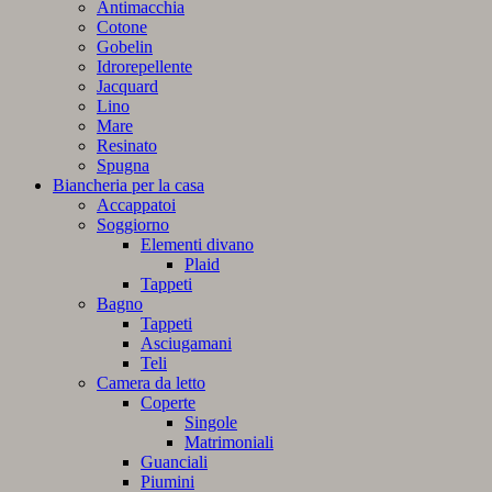
Antimacchia
Cotone
Gobelin
Idrorepellente
Jacquard
Lino
Mare
Resinato
Spugna
Biancheria per la casa
Accappatoi
Soggiorno
Elementi divano
Plaid
Tappeti
Bagno
Tappeti
Asciugamani
Teli
Camera da letto
Coperte
Singole
Matrimoniali
Guanciali
Piumini