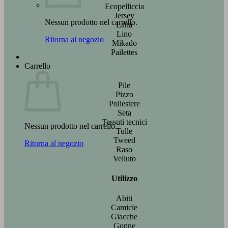
Ecopelliccia
Jersey
Nessun prodotto nel carrello.
Lana
Lino
Ritorna al negozio
Mikado
Pailettes
Carrello
Pile
Pizzo
Poliestere
Seta
Tessuti tecnici
Nessun prodotto nel carrello.
Tulle
Tweed
Ritorna al negozio
Raso
Velluto
Utilizzo
Abiti
Camicie
Giacche
Gonne