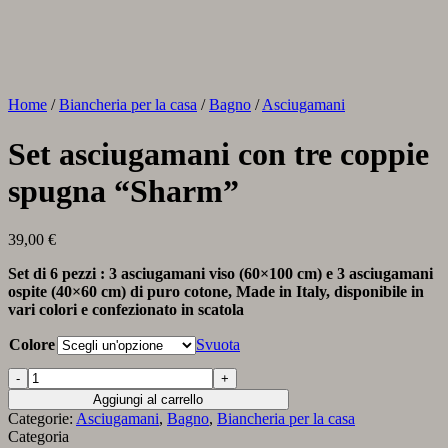
Home
/
Biancheria per la casa
/
Bagno
/
Asciugamani
Set asciugamani con tre coppie
spugna “Sharm”
39,00
€
Set di 6 pezzi : 3 asciugamani viso (60×100 cm) e 3 asciugamani
ospite (40×60 cm) di puro cotone, Made in Italy, disponibile in
vari colori e confezionato in scatola
Colore
Svuota
Set
asciugamani
Aggiungi al carrello
con
Categorie:
Asciugamani
,
Bagno
,
Biancheria per la casa
tre
Categoria
coppie