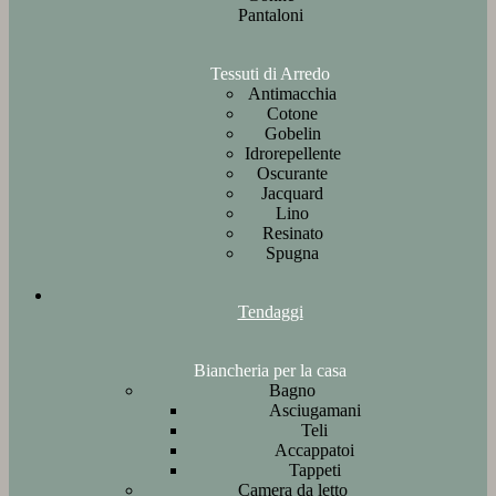
Pantaloni
Tessuti di Arredo
Antimacchia
Cotone
Gobelin
Idrorepellente
Oscurante
Jacquard
Lino
Resinato
Spugna
Tendaggi
Biancheria per la casa
Bagno
Asciugamani
Teli
Accappatoi
Tappeti
Camera da letto