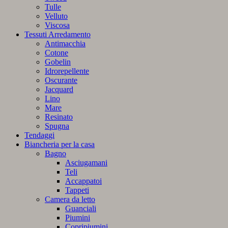
Tulle
Velluto
Viscosa
Tessuti Arredamento
Antimacchia
Cotone
Gobelin
Idrorepellente
Oscurante
Jacquard
Lino
Mare
Resinato
Spugna
Tendaggi
Biancheria per la casa
Bagno
Asciugamani
Teli
Accappatoi
Tappeti
Camera da letto
Guanciali
Piumini
Copripiumini