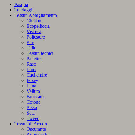
uova
Pasqua
pasquali,
Tendaggi
conigli
Tessuti Abbigliamento
e
Chiffon
dolci
Ecopelliccia
pasquali
Viscosa
quantità
Poliestere
Pile
Tulle
Tessuti tecnici
Pailettes
Raso
Lino
Cachemire
Jersey
Lana
Velluto
Broccato
Cotone
Pizzo
Seta
Tweed
Tessuti di Arredo
Oscurante
Antimacchia