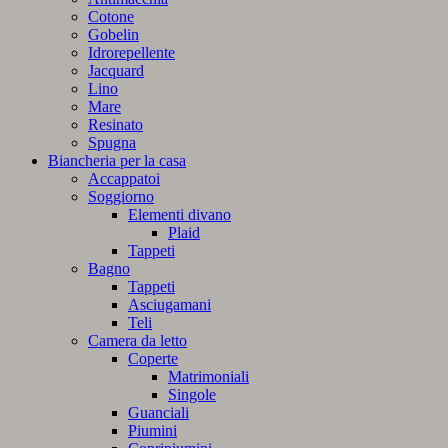
Cotone
Gobelin
Idrorepellente
Jacquard
Lino
Mare
Resinato
Spugna
Biancheria per la casa
Accappatoi
Soggiorno
Elementi divano
Plaid
Tappeti
Bagno
Tappeti
Asciugamani
Teli
Camera da letto
Coperte
Matrimoniali
Singole
Guanciali
Piumini