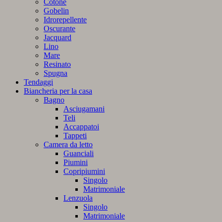
Cotone
Gobelin
Idrorepellente
Oscurante
Jacquard
Lino
Mare
Resinato
Spugna
Tendaggi
Biancheria per la casa
Bagno
Asciugamani
Teli
Accappatoi
Tappeti
Camera da letto
Guanciali
Piumini
Copripiumini
Singolo
Matrimoniale
Lenzuola
Singolo
Matrimoniale