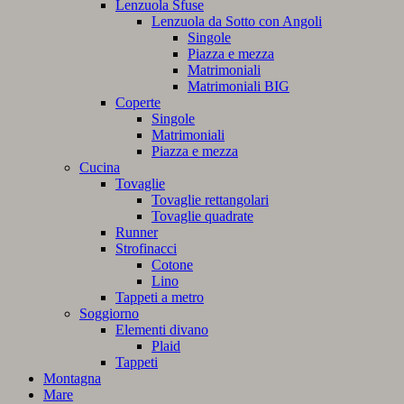
Lenzuola Sfuse
Lenzuola da Sotto con Angoli
Singole
Piazza e mezza
Matrimoniali
Matrimoniali BIG
Coperte
Singole
Matrimoniali
Piazza e mezza
Cucina
Tovaglie
Tovaglie rettangolari
Tovaglie quadrate
Runner
Strofinacci
Cotone
Lino
Tappeti a metro
Soggiorno
Elementi divano
Plaid
Tappeti
Montagna
Mare