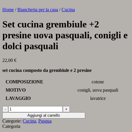
Home
/
Biancheria per la casa
/
Cucina
Set cucina grembiule +2
presine uova pasquali, conigli e
dolci pasquali
22,00
€
set cucina composto da grembiule e 2 presine
COMPOSIZIONE
cotone
MOTIVO
conigli, uova pasquali
LAVAGGIO
lavatrice
Set
cucina
Aggiungi al carrello
grembiule
Categorie:
Cucina
,
Pasqua
+2
Categoria
presine