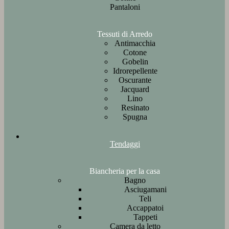
Pantaloni
Tessuti di Arredo
Antimacchia
Cotone
Gobelin
Idrorepellente
Oscurante
Jacquard
Lino
Resinato
Spugna
Tendaggi
Biancheria per la casa
Bagno
Asciugamani
Teli
Accappatoi
Tappeti
Camera da letto