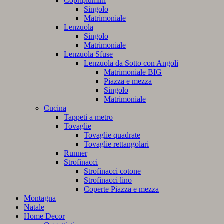
Copripiumini
Singolo
Matrimoniale
Lenzuola
Singolo
Matrimoniale
Lenzuola Sfuse
Lenzuola da Sotto con Angoli
Matrimoniale BIG
Piazza e mezza
Singolo
Matrimoniale
Cucina
Tappeti a metro
Tovaglie
Tovaglie quadrate
Tovaglie rettangolari
Runner
Strofinacci
Strofinacci cotone
Strofinacci lino
Coperte Piazza e mezza
Montagna
Natale
Home Decor