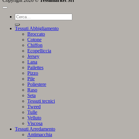
Copyright 2026 ©
Tessilmarket Srl
Cerca:
Tessuti Abbigliamento
Broccato
Cotone
Chiffon
Ecopelliccia
Jersey
Lana
Pailettes
Pizzo
Pile
Poliestere
Raso
Seta
Tessuti tecnici
Tweed
Tulle
Velluto
Viscosa
Tessuti Arredamento
Antimacchia