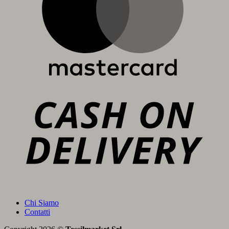
C
D
Chi Siamo
Contatti