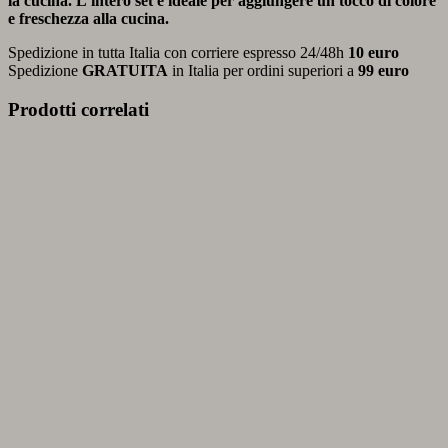
la cucina. L’intero set è ideale per aggiungere un tocco di colore
e freschezza alla cucina.
Spedizione in tutta Italia con corriere espresso 24/48h
10 euro
Spedizione
GRATUITA
in Italia per ordini superiori a
99 euro
Prodotti correlati