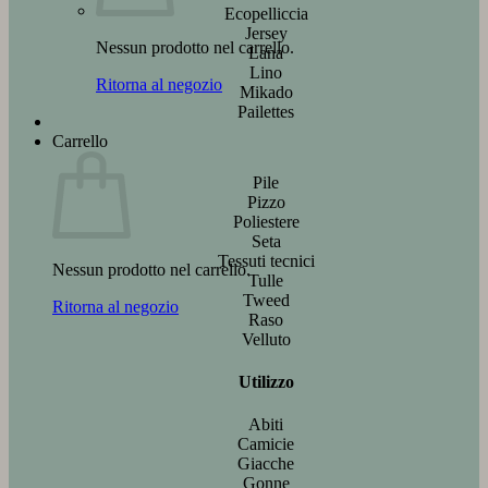
Ecopelliccia
Jersey
Nessun prodotto nel carrello.
Lana
Lino
Ritorna al negozio
Mikado
Pailettes
Carrello
Pile
Pizzo
Poliestere
Seta
Tessuti tecnici
Nessun prodotto nel carrello.
Tulle
Tweed
Ritorna al negozio
Raso
Velluto
Utilizzo
Abiti
Camicie
Giacche
Gonne