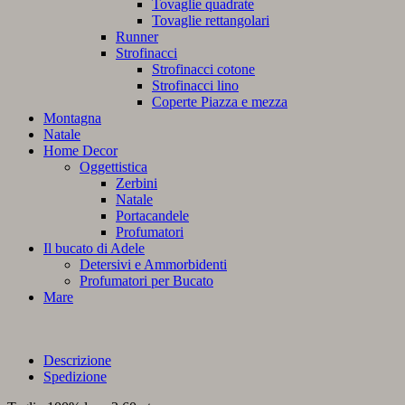
Tovaglie quadrate
Tovaglie rettangolari
Runner
Strofinacci
Strofinacci cotone
Strofinacci lino
Coperte Piazza e mezza
Montagna
Natale
Home Decor
Oggettistica
Zerbini
Natale
Portacandele
Profumatori
Il bucato di Adele
Detersivi e Ammorbidenti
Profumatori per Bucato
Mare
Descrizione
Spedizione