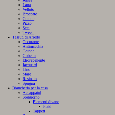
Jersey
Lana
Velluto
Broccato
Cotone
Pizzo
Seta
Tweed
Tessuti di Arredo
Oscurante
Antimacchia
Cotone
Gobelin
Idrorepellente
Jacquard
Lino
Mare
Resinato
Spugna
Biancheria per la casa
Accappatoi
Soggiorno
Elementi divano
Plaid
Tappeti