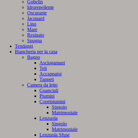
Gobelin
Idrorepellente
Oscurante
Jacquard
Lino
Mare
Resinato
Spugna
Tendaggi
Biancheria per la casa
Bagno
Asciugamani
Teli
Accappatoi
Tappeti
Camera da letto
Guanciali
Piumini
Copripiumini
Singolo
Matrimoniale
Lenzuola
Singolo
Matrimoniale
Lenzuola Sfuse