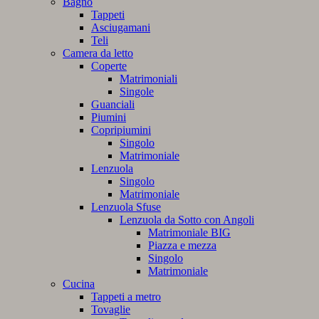
Bagno
Tappeti
Asciugamani
Teli
Camera da letto
Coperte
Matrimoniali
Singole
Guanciali
Piumini
Copripiumini
Singolo
Matrimoniale
Lenzuola
Singolo
Matrimoniale
Lenzuola Sfuse
Lenzuola da Sotto con Angoli
Matrimoniale BIG
Piazza e mezza
Singolo
Matrimoniale
Cucina
Tappeti a metro
Tovaglie