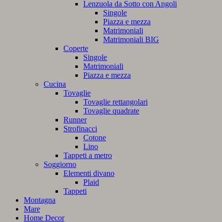
Lenzuola da Sotto con Angoli
Singole
Piazza e mezza
Matrimoniali
Matrimoniali BIG
Coperte
Singole
Matrimoniali
Piazza e mezza
Cucina
Tovaglie
Tovaglie rettangolari
Tovaglie quadrate
Runner
Strofinacci
Cotone
Lino
Tappeti a metro
Soggiorno
Elementi divano
Plaid
Tappeti
Montagna
Mare
Home Decor