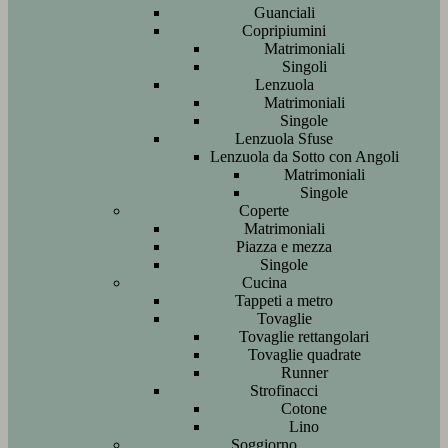
Guanciali
Copripiumini
Matrimoniali
Singoli
Lenzuola
Matrimoniali
Singole
Lenzuola Sfuse
Lenzuola da Sotto con Angoli
Matrimoniali
Singole
Coperte
Matrimoniali
Piazza e mezza
Singole
Cucina
Tappeti a metro
Tovaglie
Tovaglie rettangolari
Tovaglie quadrate
Runner
Strofinacci
Cotone
Lino
Soggiorno