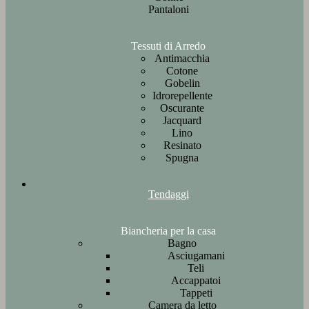
Pantaloni
Tessuti di Arredo
Antimacchia
Cotone
Gobelin
Idrorepellente
Oscurante
Jacquard
Lino
Resinato
Spugna
Tendaggi
Biancheria per la casa
Bagno
Asciugamani
Teli
Accappatoi
Tappeti
Camera da letto