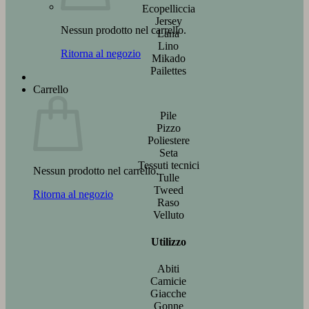
Ecopelliccia
Jersey
Nessun prodotto nel carrello.
Lana
Lino
Ritorna al negozio
Mikado
Pailettes
Carrello
Pile
Pizzo
Poliestere
Seta
Tessuti tecnici
Nessun prodotto nel carrello.
Tulle
Tweed
Ritorna al negozio
Raso
Velluto
Utilizzo
Abiti
Camicie
Giacche
Gonne