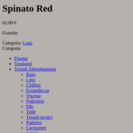
Spinato Red
65,00
€
Esaurito
Categoria:
Lana
Categoria
Pasqua
Tendaggi
Tessuti Abbigliamento
Raso
Lino
Chiffon
Ecopelliccia
Viscosa
Poliestere
Pile
Tulle
Tessuti tecnici
Pailettes
Cachemire