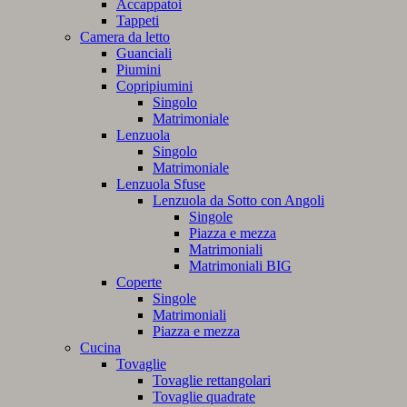
Accappatoi
Tappeti
Camera da letto
Guanciali
Piumini
Copripiumini
Singolo
Matrimoniale
Lenzuola
Singolo
Matrimoniale
Lenzuola Sfuse
Lenzuola da Sotto con Angoli
Singole
Piazza e mezza
Matrimoniali
Matrimoniali BIG
Coperte
Singole
Matrimoniali
Piazza e mezza
Cucina
Tovaglie
Tovaglie rettangolari
Tovaglie quadrate