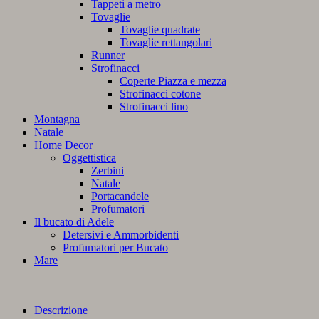
Tappeti a metro
Tovaglie
Tovaglie quadrate
Tovaglie rettangolari
Runner
Strofinacci
Coperte Piazza e mezza
Strofinacci cotone
Strofinacci lino
Montagna
Natale
Home Decor
Oggettistica
Zerbini
Natale
Portacandele
Profumatori
Il bucato di Adele
Detersivi e Ammorbidenti
Profumatori per Bucato
Mare
Descrizione