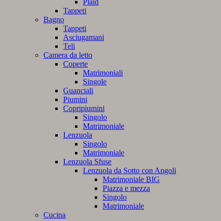
Plaid
Tappeti
Bagno
Tappeti
Asciugamani
Teli
Camera da letto
Coperte
Matrimoniali
Singole
Guanciali
Piumini
Copripiumini
Singolo
Matrimoniale
Lenzuola
Singolo
Matrimoniale
Lenzuola Sfuse
Lenzuola da Sotto con Angoli
Matrimoniale BIG
Piazza e mezza
Singolo
Matrimoniale
Cucina