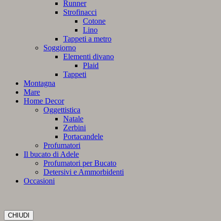
Runner
Strofinacci
Cotone
Lino
Tappeti a metro
Soggiorno
Elementi divano
Plaid
Tappeti
Montagna
Mare
Home Decor
Oggettistica
Natale
Zerbini
Portacandele
Profumatori
Il bucato di Adele
Profumatori per Bucato
Detersivi e Ammorbidenti
Occasioni
CHIUDI