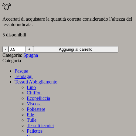
Accertati di acquistare la quantità corretta considerando l’altezza del
tessuto indicata.
5 disponibili
Spugna
Aggiungi al carrello
Bamboo
Categoria:
Spugna
Giallo
Categoria
quantità
Pasqua
Tendaggi
Tessuti Abbigliamento
Lino
Chiffon
Ecopelliccia
Viscosa
Poliestere
Pile
Tulle
Tessuti tecnici
Pailettes