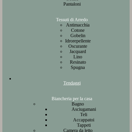
Pantaloni
Tessuti di Arredo
Antimacchia
Cotone
Gobelin
Idrorepellente
Oscurante
Jacquard
Lino
Resinato
Spugna
Tendaggi
Biancheria per la casa
Bagno
Asciugamani
Teli
Accappatoi
Tappeti
Camera da letto