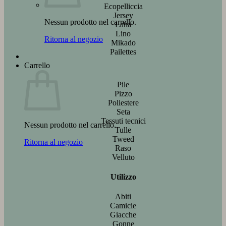
Ecopelliccia
Jersey
Nessun prodotto nel carrello.
Lana
Lino
Ritorna al negozio
Mikado
Pailettes
Carrello
Pile
Pizzo
Poliestere
Seta
Tessuti tecnici
Nessun prodotto nel carrello.
Tulle
Tweed
Ritorna al negozio
Raso
Velluto
Utilizzo
Abiti
Camicie
Giacche
Gonne