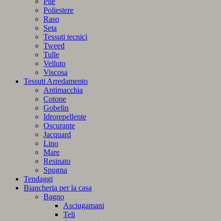
Pile
Poliestere
Raso
Seta
Tessuti tecnici
Tweed
Tulle
Velluto
Viscosa
Tessuti Arredamento
Antimacchia
Cotone
Gobelin
Idrorepellente
Oscurante
Jacquard
Lino
Mare
Resinato
Spugna
Tendaggi
Biancheria per la casa
Bagno
Asciugamani
Teli