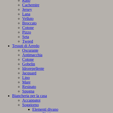
Raso
Cachemire
Jersey
Lana
Velluto
Broccato
Cotone
Pizzo
Seta
Tweed
Tessuti di Arredo
Oscurante
Antimacchia
Cotone
Gobelin
Idrorepellente
Jacquard
Lino
Mare
Resinato
Spugna
Biancheria per la casa
Accappatoi
Soggiorno
Elementi divano