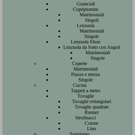
Guanciali
Copripiumini
Matrimoniali
Singoli
Lenzuola
Matrimoniali
Singole
Lenzuola Sfuse
Lenzuola da Sotto con Angoli
Matrimoniali
Singole
Coperte
Matrimoniali
Piazza e mezza
Singole
Cucina
Tappeti a metro
Tovaglie
Tovaglie rettangolari
Tovaglie quadrate
Runner
Strofinacci
Cotone
Lino
Soggiorno