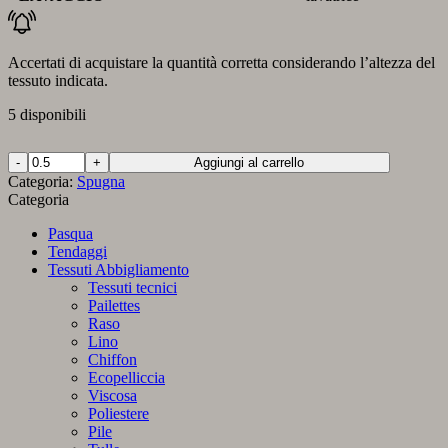
Accertati di acquistare la quantità corretta considerando l’altezza del
tessuto indicata.
5 disponibili
Spugna
Aggiungi al carrello
Bamboo
Categoria:
Spugna
Grigio
Categoria
Scuro
quantità
Pasqua
Tendaggi
Tessuti Abbigliamento
Tessuti tecnici
Pailettes
Raso
Lino
Chiffon
Ecopelliccia
Viscosa
Poliestere
Pile