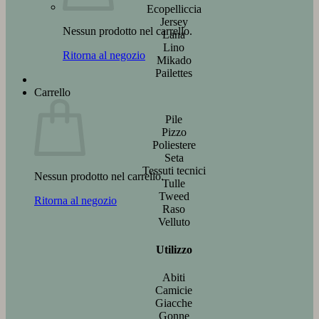
Ecopelliccia
Jersey
Nessun prodotto nel carrello.
Lana
Lino
Ritorna al negozio
Mikado
Pailettes
Carrello
Pile
Pizzo
Poliestere
Seta
Tessuti tecnici
Nessun prodotto nel carrello.
Tulle
Tweed
Ritorna al negozio
Raso
Velluto
Utilizzo
Abiti
Camicie
Giacche
Gonne