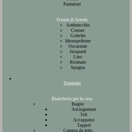
Pantaloni
Tessuti di Arredo
Antimacchia
Cotone
Gobelin
Idrorepellente
Oscurante
Jacquard
Lino
Resinato
Spugna
Tendaggi
Biancheria per la casa
Bagno
Asciugamani
Teli
Accappatoi
Tappeti
Camera da letto