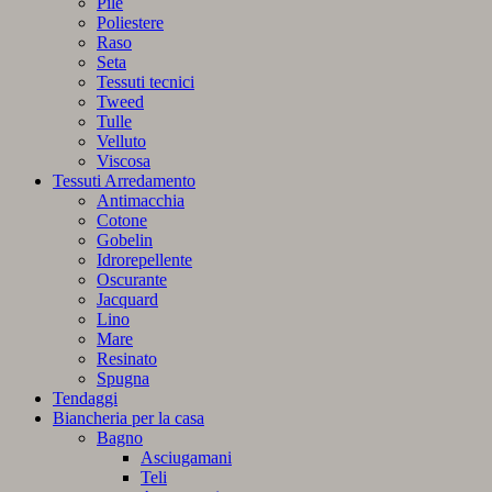
Pile
Poliestere
Raso
Seta
Tessuti tecnici
Tweed
Tulle
Velluto
Viscosa
Tessuti Arredamento
Antimacchia
Cotone
Gobelin
Idrorepellente
Oscurante
Jacquard
Lino
Mare
Resinato
Spugna
Tendaggi
Biancheria per la casa
Bagno
Asciugamani
Teli