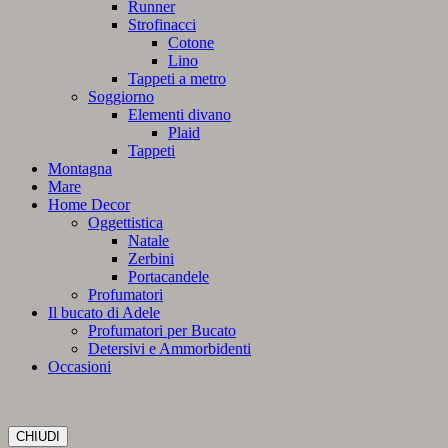
Runner
Strofinacci
Cotone
Lino
Tappeti a metro
Soggiorno
Elementi divano
Plaid
Tappeti
Montagna
Mare
Home Decor
Oggettistica
Natale
Zerbini
Portacandele
Profumatori
Il bucato di Adele
Profumatori per Bucato
Detersivi e Ammorbidenti
Occasioni
CHIUDI