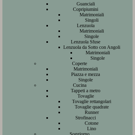
Guanciali
Copripiumini
Matrimoniali
Singoli
Lenzuola
Matrimoniali
Singole
Lenzuola Sfuse
Lenzuola da Sotto con Angoli
Matrimoniali
Singole
Coperte
Matrimoniali
Piazza e mezza
Singole
Cucina
Tappeti a metro
Tovaglie
Tovaglie rettangolari
Tovaglie quadrate
Runner
Strofinacci
Cotone
Lino
Soggiorno