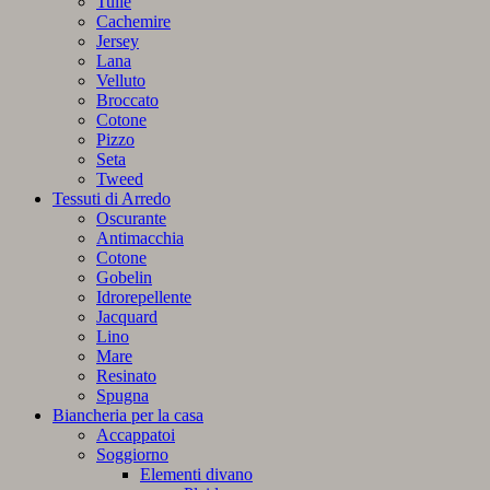
Tulle
Cachemire
Jersey
Lana
Velluto
Broccato
Cotone
Pizzo
Seta
Tweed
Tessuti di Arredo
Oscurante
Antimacchia
Cotone
Gobelin
Idrorepellente
Jacquard
Lino
Mare
Resinato
Spugna
Biancheria per la casa
Accappatoi
Soggiorno
Elementi divano