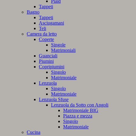
Plaid
Tappeti
Bagno
Tappeti
Asciugamani
Teli
Camera da letto
Coperte
Singole
Matrimoniali
Guanciali
Piumini
Copripiumini
Singolo
Matrimoniale
Lenzuola
Singolo
Matrimoniale
Lenzuola Sfuse
Lenzuola da Sotto con Angoli
Matrimoniale BIG
Piazza e mezza
Singolo
Matrimoniale
Cucina