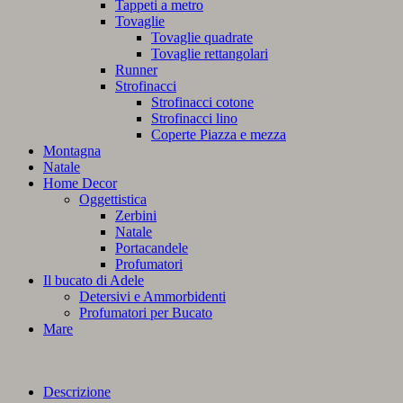
Tappeti a metro
Tovaglie
Tovaglie quadrate
Tovaglie rettangolari
Runner
Strofinacci
Strofinacci cotone
Strofinacci lino
Coperte Piazza e mezza
Montagna
Natale
Home Decor
Oggettistica
Zerbini
Natale
Portacandele
Profumatori
Il bucato di Adele
Detersivi e Ammorbidenti
Profumatori per Bucato
Mare
Descrizione