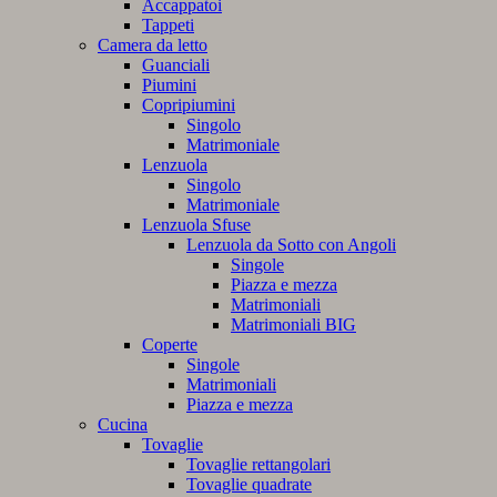
Accappatoi
Tappeti
Camera da letto
Guanciali
Piumini
Copripiumini
Singolo
Matrimoniale
Lenzuola
Singolo
Matrimoniale
Lenzuola Sfuse
Lenzuola da Sotto con Angoli
Singole
Piazza e mezza
Matrimoniali
Matrimoniali BIG
Coperte
Singole
Matrimoniali
Piazza e mezza
Cucina
Tovaglie
Tovaglie rettangolari
Tovaglie quadrate