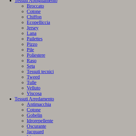
Tessuti Abbigliamento
Broccato
Cotone
Chiffon
Ecopelliccia
Jersey
Lana
Pailettes
Pizzo
Pile
Poliestere
Raso
Seta
Tessuti tecnici
Tweed
Tulle
Velluto
Viscosa
Tessuti Arredamento
Antimacchia
Cotone
Gobelin
Idrorepellente
Oscurante
Jacquard