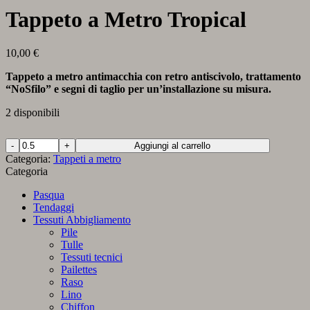
Tappeto a Metro Tropical
10,00
€
Tappeto a metro antimacchia con retro antiscivolo, trattamento
“NoSfilo” e segni di taglio per un’installazione su misura.
2 disponibili
Tappeto
Aggiungi al carrello
a
Categoria:
Tappeti a metro
Metro
Categoria
Tropical
quantità
Pasqua
Tendaggi
Tessuti Abbigliamento
Pile
Tulle
Tessuti tecnici
Pailettes
Raso
Lino
Chiffon