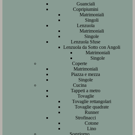
Guanciali
Copripiumini
Matrimoniali
Singoli
Lenzuola
Matrimoniali
Singole
Lenzuola Sfuse
Lenzuola da Sotto con Angoli
Matrimoniali
Singole
Coperte
Matrimoniali
Piazza e mezza
Singole
Cucina
Tappeti a metro
Tovaglie
Tovaglie rettangolari
Tovaglie quadrate
Runner
Strofinacci
Cotone
Lino
Soggiorno