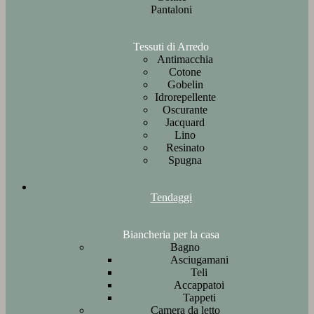
Pantaloni
Tessuti di Arredo
Antimacchia
Cotone
Gobelin
Idrorepellente
Oscurante
Jacquard
Lino
Resinato
Spugna
Tendaggi
Biancheria per la casa
Bagno
Asciugamani
Teli
Accappatoi
Tappeti
Camera da letto