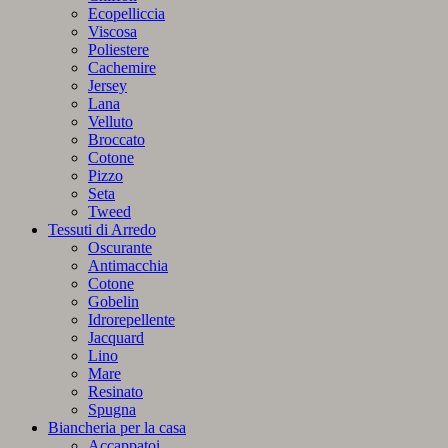
Ecopelliccia
Viscosa
Poliestere
Cachemire
Jersey
Lana
Velluto
Broccato
Cotone
Pizzo
Seta
Tweed
Tessuti di Arredo
Oscurante
Antimacchia
Cotone
Gobelin
Idrorepellente
Jacquard
Lino
Mare
Resinato
Spugna
Biancheria per la casa
Accappatoi