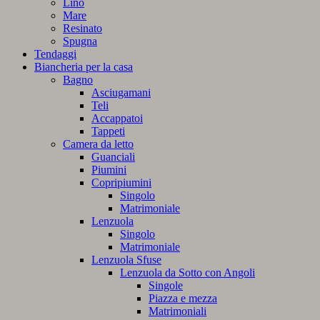
Lino
Mare
Resinato
Spugna
Tendaggi
Biancheria per la casa
Bagno
Asciugamani
Teli
Accappatoi
Tappeti
Camera da letto
Guanciali
Piumini
Copripiumini
Singolo
Matrimoniale
Lenzuola
Singolo
Matrimoniale
Lenzuola Sfuse
Lenzuola da Sotto con Angoli
Singole
Piazza e mezza
Matrimoniali