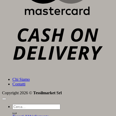
C
D
Chi Siamo
Contatti
Copyright 2026 ©
Tessilmarket Srl
Cerca: