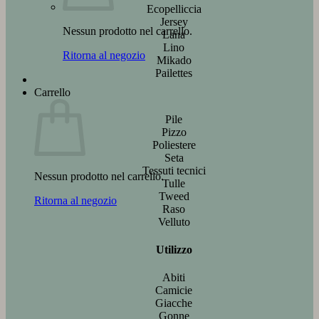
Ecopelliccia
Jersey
Nessun prodotto nel carrello.
Lana
Lino
Ritorna al negozio
Mikado
Pailettes
Carrello
Pile
Pizzo
Poliestere
Seta
Tessuti tecnici
Nessun prodotto nel carrello.
Tulle
Tweed
Ritorna al negozio
Raso
Velluto
Utilizzo
Abiti
Camicie
Giacche
Gonne