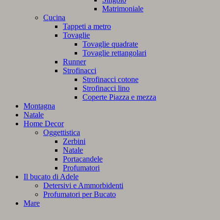
Matrimoniale
Cucina
Tappeti a metro
Tovaglie
Tovaglie quadrate
Tovaglie rettangolari
Runner
Strofinacci
Strofinacci cotone
Strofinacci lino
Coperte Piazza e mezza
Montagna
Natale
Home Decor
Oggettistica
Zerbini
Natale
Portacandele
Profumatori
Il bucato di Adele
Detersivi e Ammorbidenti
Profumatori per Bucato
Mare