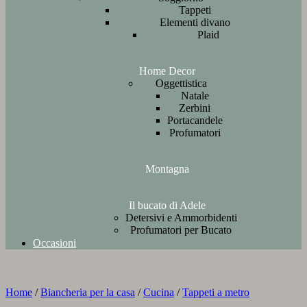
Tappeti
Elementi divano
Plaid
Home Decor
Oggettistica
Natale
Zerbini
Portacandele
Profumatori
Montagna
Il bucato di Adele
Detersivi e Ammorbidenti
Profumatori per Bucato
Occasioni
Home
/
Biancheria per la casa
/
Cucina
/
Tappeti a metro