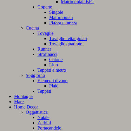
Matrimoniali BIG
Coperte
Singole
Matrimoniali
Piazza e mezza
Cucina
Tovaglie
Tovaglie rettangolari
Tovaglie quadrate
Runner
Strofinacci
Cotone
Lino
Tappeti a metro
Soggiorno
Elementi divano
Plaid
Tappeti
Montagna
Mare
Home Decor
Oggettistica
Natale
Zerbini
Portacandele