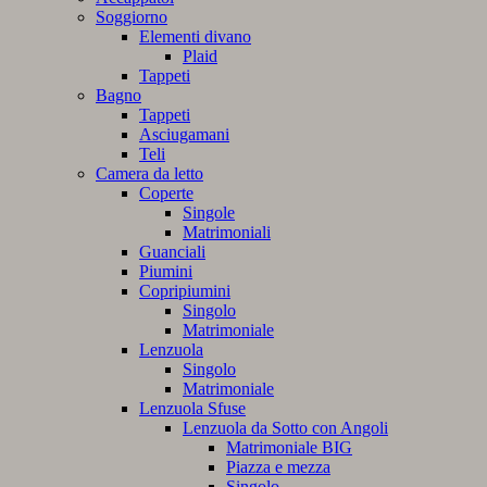
Soggiorno
Elementi divano
Plaid
Tappeti
Bagno
Tappeti
Asciugamani
Teli
Camera da letto
Coperte
Singole
Matrimoniali
Guanciali
Piumini
Copripiumini
Singolo
Matrimoniale
Lenzuola
Singolo
Matrimoniale
Lenzuola Sfuse
Lenzuola da Sotto con Angoli
Matrimoniale BIG
Piazza e mezza
Singolo