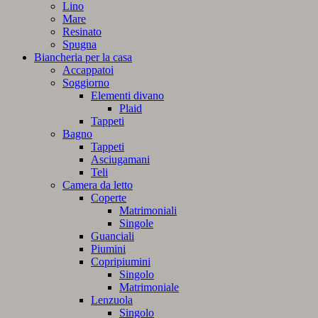
Lino
Mare
Resinato
Spugna
Biancheria per la casa
Accappatoi
Soggiorno
Elementi divano
Plaid
Tappeti
Bagno
Tappeti
Asciugamani
Teli
Camera da letto
Coperte
Matrimoniali
Singole
Guanciali
Piumini
Copripiumini
Singolo
Matrimoniale
Lenzuola
Singolo