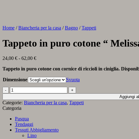
Home
/
Biancheria per la casa
/
Bagno
/
Tappeti
Tappeto in puro cotone “ Meliss
Fascia
24,00
€
-
62,00
€
di
Tappeto in puro cotone con cornice di riccioli in ciniglia. Disponib
prezzo:
da
Dimensione
Svuota
24,00 €
a
Tappeto
62,00 €
in
Aggiungi al
puro
Categorie:
Biancheria per la casa
,
Tappeti
cotone
Categoria
“
Melissa”
Pasqua
var.
Tendaggi
Origano
Tessuti Abbigliamento
quantità
Lino