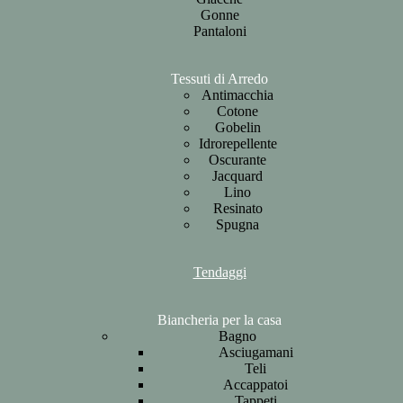
Gonne
Pantaloni
Tessuti di Arredo
Antimacchia
Cotone
Gobelin
Idrorepellente
Oscurante
Jacquard
Lino
Resinato
Spugna
Tendaggi
Biancheria per la casa
Bagno
Asciugamani
Teli
Accappatoi
Tappeti