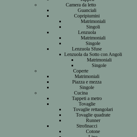
Camera da letto
Guanciali
Copripiumini
Matrimoniali
Singoli
Lenzuola
Matrimoniali
Singole
Lenzuola Sfuse
Lenzuola da Sotto con Angoli
Matrimoniali
Singole
Coperte
Matrimoniali
Piazza e mezza
Singole
Cucina
Tappeti a metro
Tovaglie
Tovaglie rettangolari
Tovaglie quadrate
Runner
Strofinacci
Cotone
Lino