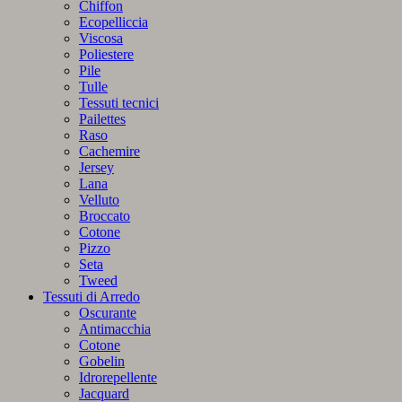
Chiffon
Ecopelliccia
Viscosa
Poliestere
Pile
Tulle
Tessuti tecnici
Pailettes
Raso
Cachemire
Jersey
Lana
Velluto
Broccato
Cotone
Pizzo
Seta
Tweed
Tessuti di Arredo
Oscurante
Antimacchia
Cotone
Gobelin
Idrorepellente
Jacquard