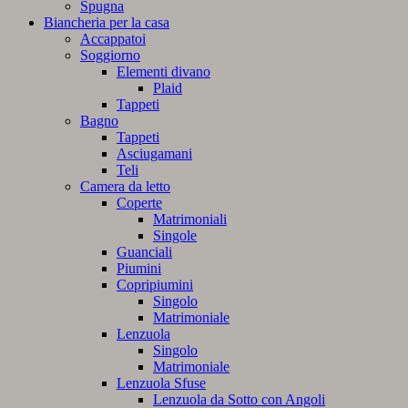
Spugna
Biancheria per la casa
Accappatoi
Soggiorno
Elementi divano
Plaid
Tappeti
Bagno
Tappeti
Asciugamani
Teli
Camera da letto
Coperte
Matrimoniali
Singole
Guanciali
Piumini
Copripiumini
Singolo
Matrimoniale
Lenzuola
Singolo
Matrimoniale
Lenzuola Sfuse
Lenzuola da Sotto con Angoli