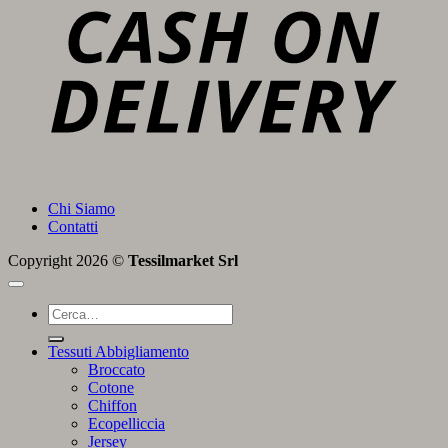
D
Chi Siamo
Contatti
Copyright 2026 ©
Tessilmarket Srl
Cerca:
Tessuti Abbigliamento
Broccato
Cotone
Chiffon
Ecopelliccia
Jersey