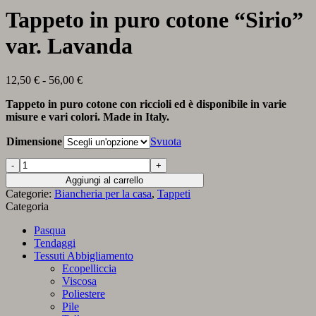
Tappeto in puro cotone “Sirio”
var. Lavanda
Fascia
12,50
€
-
56,00
€
di
Tappeto in puro cotone con riccioli ed è disponibile in varie
prezzo:
misure e vari colori. Made in Italy.
da
12,50 €
Dimensione
Svuota
a
56,00 €
Tappeto
in
Aggiungi al carrello
puro
Categorie:
Biancheria per la casa
,
Tappeti
cotone
Categoria
“Sirio”
var.
Pasqua
Lavanda
Tendaggi
quantità
Tessuti Abbigliamento
Ecopelliccia
Viscosa
Poliestere
Pile