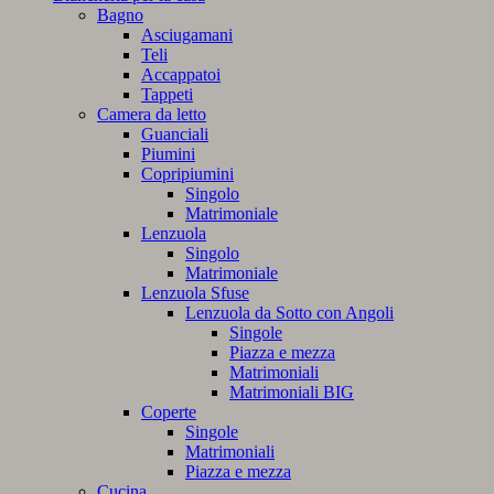
Bagno
Asciugamani
Teli
Accappatoi
Tappeti
Camera da letto
Guanciali
Piumini
Copripiumini
Singolo
Matrimoniale
Lenzuola
Singolo
Matrimoniale
Lenzuola Sfuse
Lenzuola da Sotto con Angoli
Singole
Piazza e mezza
Matrimoniali
Matrimoniali BIG
Coperte
Singole
Matrimoniali
Piazza e mezza
Cucina