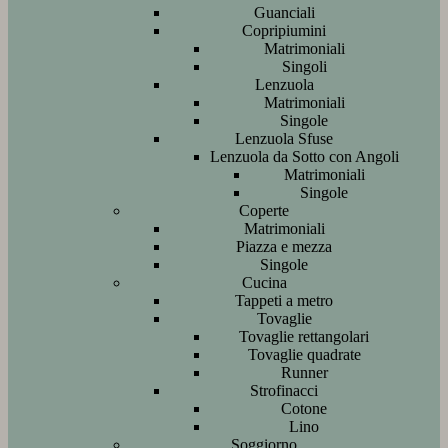
Guanciali
Copripiumini
Matrimoniali
Singoli
Lenzuola
Matrimoniali
Singole
Lenzuola Sfuse
Lenzuola da Sotto con Angoli
Matrimoniali
Singole
Coperte
Matrimoniali
Piazza e mezza
Singole
Cucina
Tappeti a metro
Tovaglie
Tovaglie rettangolari
Tovaglie quadrate
Runner
Strofinacci
Cotone
Lino
Soggiorno