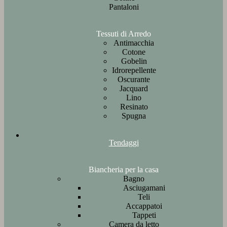
Pantaloni
Tessuti di Arredo
Antimacchia
Cotone
Gobelin
Idrorepellente
Oscurante
Jacquard
Lino
Resinato
Spugna
Tendaggi
Biancheria per la casa
Bagno
Asciugamani
Teli
Accappatoi
Tappeti
Camera da letto