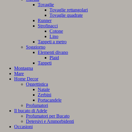
Tovaglie
Tovaglie rettangolari
Tovaglie quadrate
Runner
Strofinacci
Cotone
Lino
Tappeti a metro
Soggiorno
Elementi divano
Plaid
Tappeti
Montagna
Mare
Home Decor
Oggettistica
Natale
Zerbini
Portacandele
Profumatori
Il bucato di Adele
Profumatori per Bucato
Detersivi e Ammorbidenti
Occasioni