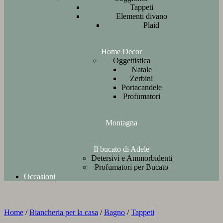
Tappeti
Elementi divano
Plaid
Home Decor
Oggettistica
Natale
Zerbini
Portacandele
Profumatori
Montagna
Il bucato di Adele
Detersivi e Ammorbidenti
Profumatori per Bucato
Occasioni
Home
/
Biancheria per la casa
/
Bagno
/
Tappeti