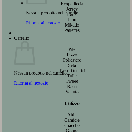
Ecopelliccia
Jersey
Nessun prodotto nel carrello.
Lana
Lino
Ritorna al negozio
Mikado
Pailettes
Carrello
Pile
Pizzo
Poliestere
Seta
Tessuti tecnici
Nessun prodotto nel carrello.
Tulle
Tweed
Ritorna al negozio
Raso
Velluto
Utilizzo
Abiti
Camicie
Giacche
Gonne