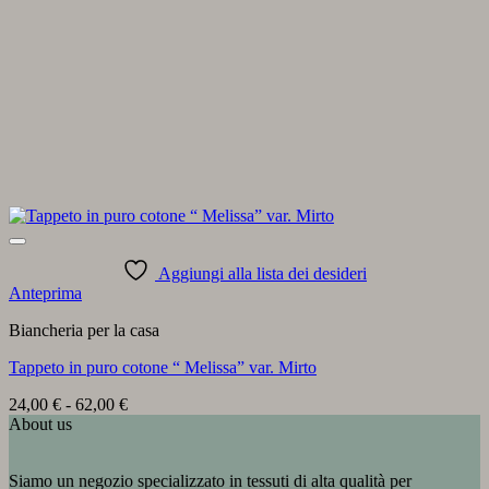
Aggiungi alla lista dei desideri
Anteprima
Biancheria per la casa
Tappeto in puro cotone “ Melissa” var. Mirto
Fascia
24,00
€
-
62,00
€
di
About us
prezzo:
da
Siamo un negozio specializzato in tessuti di alta qualità per
24,00 €