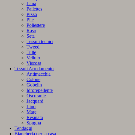
Lana
Pailettes
Pizzo
Pile
Poliestere
Raso
Seta
Tessuti tecnici
Tweed
Tulle
Velluto
Viscosa
Tessuti Arredamento
Antimacchia
Cotone
Gobelin
Idrorepellente
Oscurante
Jacquard
Lino
Mare
Resinato
Spugna
Tendaggi
Biancheria per la casa