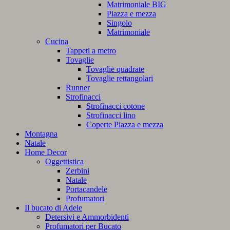
Matrimoniale BIG
Piazza e mezza
Singolo
Matrimoniale
Cucina
Tappeti a metro
Tovaglie
Tovaglie quadrate
Tovaglie rettangolari
Runner
Strofinacci
Strofinacci cotone
Strofinacci lino
Coperte Piazza e mezza
Montagna
Natale
Home Decor
Oggettistica
Zerbini
Natale
Portacandele
Profumatori
Il bucato di Adele
Detersivi e Ammorbidenti
Profumatori per Bucato