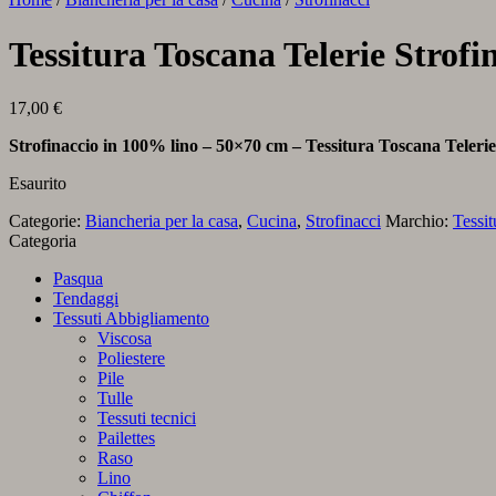
Tessitura Toscana Telerie Strofi
17,00
€
Strofinaccio in 100% lino – 50×70 cm – Tessitura Toscana Telerie
Esaurito
Categorie:
Biancheria per la casa
,
Cucina
,
Strofinacci
Marchio:
Tessit
Categoria
Pasqua
Tendaggi
Tessuti Abbigliamento
Viscosa
Poliestere
Pile
Tulle
Tessuti tecnici
Pailettes
Raso
Lino