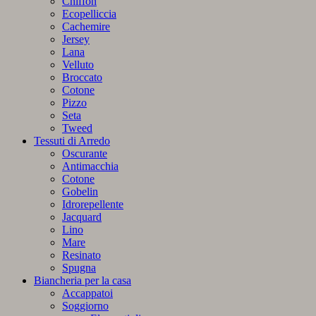
Chiffon
Ecopelliccia
Cachemire
Jersey
Lana
Velluto
Broccato
Cotone
Pizzo
Seta
Tweed
Tessuti di Arredo
Oscurante
Antimacchia
Cotone
Gobelin
Idrorepellente
Jacquard
Lino
Mare
Resinato
Spugna
Biancheria per la casa
Accappatoi
Soggiorno