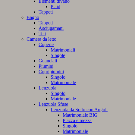
Elementi divano
Plaid
Tappeti
Bagno
Tappeti
Asciugamani
Teli
Camera da letto
Coperte
Matrimoniali
Singole
Guanciali
Piumini
Copripiumini
Singolo
Matrimoniale
Lenzuola
Singolo
Matrimoniale
Lenzuola Sfuse
Lenzuola da Sotto con Angoli
Matrimoniale BIG
Piazza e mezza
Singolo
Matrimoniale