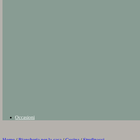
Occasioni
Home
/
Biancheria per la casa
/
Cucina
/
Strofinacci