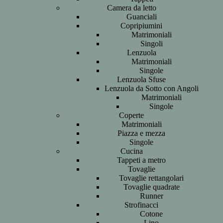
Camera da letto
Guanciali
Copripiumini
Matrimoniali
Singoli
Lenzuola
Matrimoniali
Singole
Lenzuola Sfuse
Lenzuola da Sotto con Angoli
Matrimoniali
Singole
Coperte
Matrimoniali
Piazza e mezza
Singole
Cucina
Tappeti a metro
Tovaglie
Tovaglie rettangolari
Tovaglie quadrate
Runner
Strofinacci
Cotone
Lino