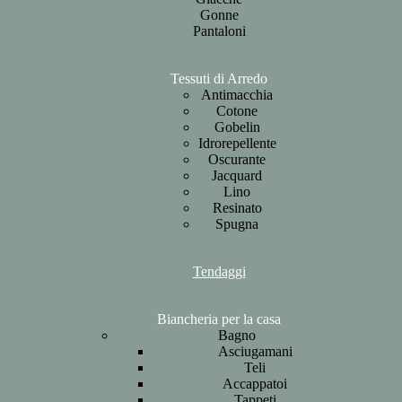
Gonne
Pantaloni
Tessuti di Arredo
Antimacchia
Cotone
Gobelin
Idrorepellente
Oscurante
Jacquard
Lino
Resinato
Spugna
Tendaggi
Biancheria per la casa
Bagno
Asciugamani
Teli
Accappatoi
Tappeti