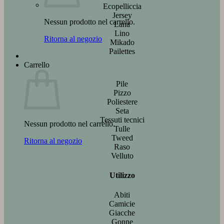
Ecopelliccia
Jersey
Nessun prodotto nel carrello.
Lana
Lino
Ritorna al negozio
Mikado
Pailettes
Carrello
Pile
Pizzo
Poliestere
Seta
Tessuti tecnici
Nessun prodotto nel carrello.
Tulle
Tweed
Ritorna al negozio
Raso
Velluto
Utilizzo
Abiti
Camicie
Giacche
Gonne