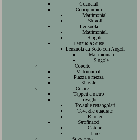
Guanciali
Copripiumini
Matrimoniali
Singoli
Lenzuola
Matrimoniali
Singole
Lenzuola Sfuse
Lenzuola da Sotto con Angoli
Matrimoniali
Singole
Coperte
Matrimoniali
Piazza e mezza
Singole
Cucina
Tappeti a metro
Tovaglie
Tovaglie rettangolari
Tovaglie quadrate
Runner
Strofinacci
Cotone
Lino
Soggiorno