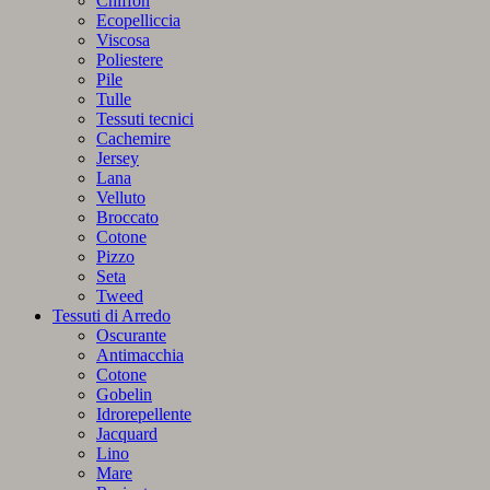
Chiffon
Ecopelliccia
Viscosa
Poliestere
Pile
Tulle
Tessuti tecnici
Cachemire
Jersey
Lana
Velluto
Broccato
Cotone
Pizzo
Seta
Tweed
Tessuti di Arredo
Oscurante
Antimacchia
Cotone
Gobelin
Idrorepellente
Jacquard
Lino
Mare