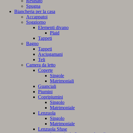
Resinato
Spugna
Biancheria per la casa
Accappatoi
Soggiorno
Elementi divano
Plaid
Tappeti
Bagno
Tappeti
Asciugamani
Teli
Camera da letto
Coperte
Singole
Matrimoniali
Guanciali
Piumini
Copripiumini
Singolo
Matrimoniale
Lenzuola
Singolo
Matrimoniale
Lenzuola Sfuse