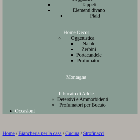
Tappeti
Elementi divano
Plaid
Home Decor
Oggettistica
Natale
Zerbini
Portacandele
Profumatori
Montagna
Il bucato di Adele
Detersivi e Ammorbidenti
Profumatori per Bucato
Occasioni
Home
/
Biancheria per la casa
/
Cucina
/
Strofinacci