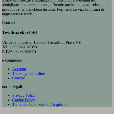
Siamo un negozio specializzato in tessuti di alta qualità per
abbigliamento e arredamento, offrendo anche una vasta selezione di
prodotti per la biancheria da casa. Forniamo servizi su misura di
tappezzeria e tende.
Contatti
Tessilmarkert Srl
Via delle Industrie, 1 30020 Fossalta di Piave VE
Tel. + 39 0421 679231
P. IVA 03483080275
e-commerce
Account
Tracking dell’ordine
Carrello
norme legali
Privacy Policy
Cookie Policy
Termini e Condizioni di Acquisto
V