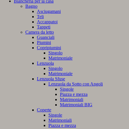
Biancheria per la casa
Bagno
Asciugamani
Teli
Accappatoi
Tappeti
Camera da letto
Guanciali
Piumini
Copripiumini
Singolo
Matrimoniale
Lenzuola
Singolo
Matrimoniale
Lenzuola Sfuse
Lenzuola da Sotto con Angoli
Singole
Piazza e mezza
Matrimoniali
Matrimoniali BIG
Coperte
Singole
Matrimoniali
Piazza e mezza