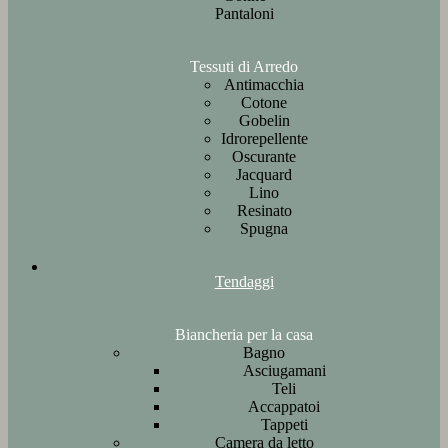
Pantaloni
Tessuti di Arredo
Antimacchia
Cotone
Gobelin
Idrorepellente
Oscurante
Jacquard
Lino
Resinato
Spugna
Tendaggi
Biancheria per la casa
Bagno
Asciugamani
Teli
Accappatoi
Tappeti
Camera da letto