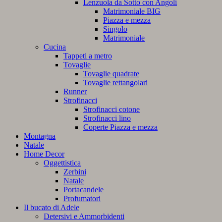
Lenzuola da Sotto con Angoli
Matrimoniale BIG
Piazza e mezza
Singolo
Matrimoniale
Cucina
Tappeti a metro
Tovaglie
Tovaglie quadrate
Tovaglie rettangolari
Runner
Strofinacci
Strofinacci cotone
Strofinacci lino
Coperte Piazza e mezza
Montagna
Natale
Home Decor
Oggettistica
Zerbini
Natale
Portacandele
Profumatori
Il bucato di Adele
Detersivi e Ammorbidenti