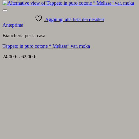
Aggiungi alla lista dei desideri
Anteprima
Biancheria per la casa
Tappeto in puro cotone “ Melissa” var. moka
Fascia
24,00
€
-
62,00
€
di
prezzo:
da
24,00 €
a
62,00 €