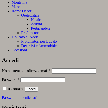
Montagna
Mare
Home Decor
Oggettistica
Natale
Zerbini
Portacandele
Profumatori
Il bucato di Adele
Profumatori per Bucato
Detersivi e Ammorbidenti
Occasioni
Accedi
Richiesto
Nome utente o indirizzo email
*
Richiesto
Password
*
Ricordami
Accedi
Password dimenticata?
Registrati