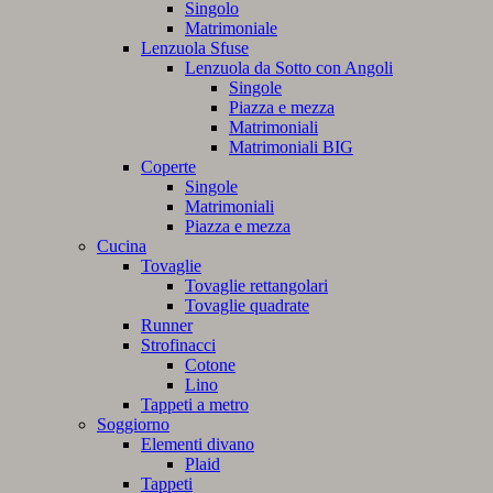
Singolo
Matrimoniale
Lenzuola Sfuse
Lenzuola da Sotto con Angoli
Singole
Piazza e mezza
Matrimoniali
Matrimoniali BIG
Coperte
Singole
Matrimoniali
Piazza e mezza
Cucina
Tovaglie
Tovaglie rettangolari
Tovaglie quadrate
Runner
Strofinacci
Cotone
Lino
Tappeti a metro
Soggiorno
Elementi divano
Plaid
Tappeti