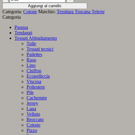
Toscana
Aggiungi al carrello
Telerie
Categoria:
Cotone
Marchio:
Tessitura Toscana Telerie
tessuto
Categoria
fantasia
floreale
Pasqua
su
Tendaggi
fondo
Tessuti Abbigliamento
chiaro
Tulle
quantità
Tessuti tecnici
Pailettes
Raso
Lino
Chiffon
Ecopelliccia
Viscosa
Poliestere
Pile
Cachemire
Jersey
Lana
Velluto
Broccato
Cotone
Pizzo