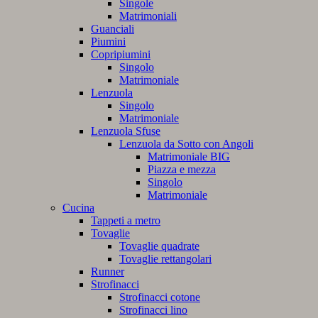
Singole
Matrimoniali
Guanciali
Piumini
Copripiumini
Singolo
Matrimoniale
Lenzuola
Singolo
Matrimoniale
Lenzuola Sfuse
Lenzuola da Sotto con Angoli
Matrimoniale BIG
Piazza e mezza
Singolo
Matrimoniale
Cucina
Tappeti a metro
Tovaglie
Tovaglie quadrate
Tovaglie rettangolari
Runner
Strofinacci
Strofinacci cotone
Strofinacci lino