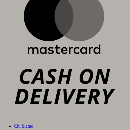
C
D
Chi Siamo