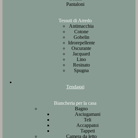
Pantaloni
Tessuti di Arredo
Antimacchia
Cotone
Gobelin
Idrorepellente
Oscurante
Jacquard
Lino
Resinato
Spugna
Tendaggi
Biancheria per la casa
Bagno
Asciugamani
Teli
Accappatoi
Tappeti
Camera da letto