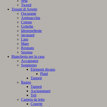
Seta
Tweed
Tessuti di Arredo
Oscurante
Antimacchia
Cotone
Gobelin
Idrorepellente
Jacquard
Lino
Mare
Resinato
Spugna
Biancheria per la casa
Accappatoi
Soggiorno
Elementi divano
Plaid
Tappeti
Bagno
Tappeti
Asciugamani
Teli
Camera da letto
Coperte