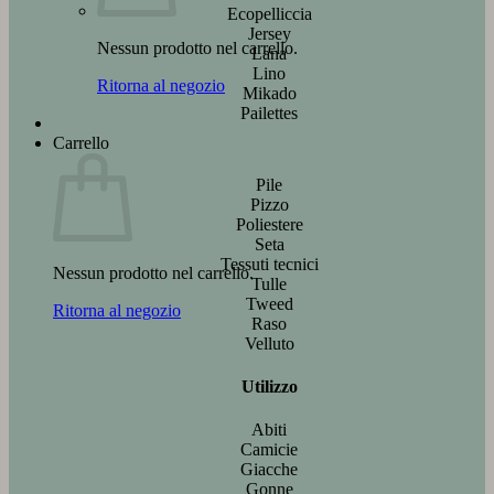
Ecopelliccia
Jersey
Nessun prodotto nel carrello.
Lana
Lino
Ritorna al negozio
Mikado
Pailettes
Carrello
Pile
Pizzo
Poliestere
Seta
Tessuti tecnici
Nessun prodotto nel carrello.
Tulle
Tweed
Ritorna al negozio
Raso
Velluto
Utilizzo
Abiti
Camicie
Giacche
Gonne