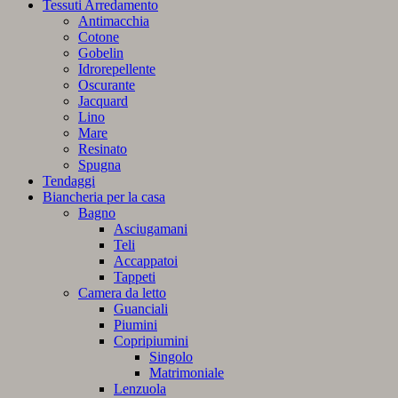
Tessuti Arredamento
Antimacchia
Cotone
Gobelin
Idrorepellente
Oscurante
Jacquard
Lino
Mare
Resinato
Spugna
Tendaggi
Biancheria per la casa
Bagno
Asciugamani
Teli
Accappatoi
Tappeti
Camera da letto
Guanciali
Piumini
Copripiumini
Singolo
Matrimoniale
Lenzuola