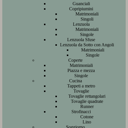
Guanciali
Copripiumini
Matrimoniali
Singoli
Lenzuola
Matrimoniali
Singole
Lenzuola Sfuse
Lenzuola da Sotto con Angoli
Matrimoniali
Singole
Coperte
Matrimoniali
Piazza e mezza
Singole
Cucina
Tappeti a metro
Tovaglie
Tovaglie rettangolari
Tovaglie quadrate
Runner
Strofinacci
Cotone
Lino
Soggiorno