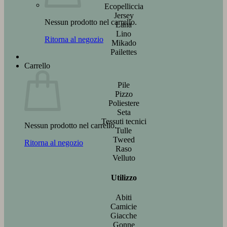
Ecopelliccia
Jersey
Nessun prodotto nel carrello.
Lana
Lino
Ritorna al negozio
Mikado
Pailettes
Carrello
Pile
Pizzo
Poliestere
Seta
Tessuti tecnici
Nessun prodotto nel carrello.
Tulle
Tweed
Ritorna al negozio
Raso
Velluto
Utilizzo
Abiti
Camicie
Giacche
Gonne