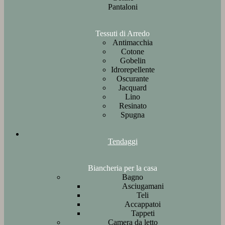
Pantaloni
Tessuti di Arredo
Antimacchia
Cotone
Gobelin
Idrorepellente
Oscurante
Jacquard
Lino
Resinato
Spugna
Tendaggi
Biancheria per la casa
Bagno
Asciugamani
Teli
Accappatoi
Tappeti
Camera da letto