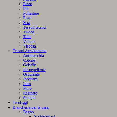
Pizzo
Pile
Poliestere
Raso
Seta
Tessuti tecnici
Tweed
Tulle
Velluto
Viscosa
Tessuti Arredamento
Antimacchia
Cotone
Gobelin
Idrorepellente
Oscurante
Jacquard
Lino
Mare
Resinato
Spugna
Tendaggi
Biancheria per la casa
Bagno
Asciugamani