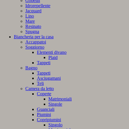
Gobelin
Idrorepellente
Jacquard
Lino
Mare
Resinato
Spugna
Biancheria per la casa
Accappatoi
Soggiorno
Elementi divano
Plaid
Tappeti
Bagno
Tappeti
Asciugamani
Teli
Camera da letto
Coperte
Matrimoniali
Singole
Guanciali
Piumini
Copripiumini
Singolo