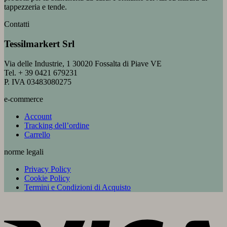
tappezzeria e tende.
Contatti
Tessilmarkert Srl
Via delle Industrie, 1 30020 Fossalta di Piave VE
Tel. + 39 0421 679231
P. IVA 03483080275
e-commerce
Account
Tracking dell’ordine
Carrello
norme legali
Privacy Policy
Cookie Policy
Termini e Condizioni di Acquisto
V