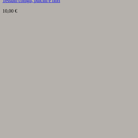
Tessuto conigli, pulcini e fiori
10,00
€