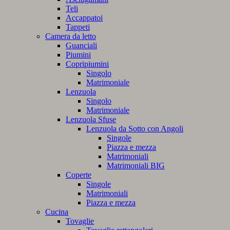
Teli
Accappatoi
Tappeti
Camera da letto
Guanciali
Piumini
Copripiumini
Singolo
Matrimoniale
Lenzuola
Singolo
Matrimoniale
Lenzuola Sfuse
Lenzuola da Sotto con Angoli
Singole
Piazza e mezza
Matrimoniali
Matrimoniali BIG
Coperte
Singole
Matrimoniali
Piazza e mezza
Cucina
Tovaglie