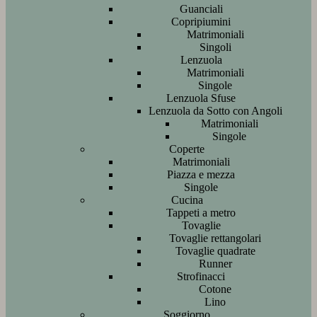
Guanciali
Copripiumini
Matrimoniali
Singoli
Lenzuola
Matrimoniali
Singole
Lenzuola Sfuse
Lenzuola da Sotto con Angoli
Matrimoniali
Singole
Coperte
Matrimoniali
Piazza e mezza
Singole
Cucina
Tappeti a metro
Tovaglie
Tovaglie rettangolari
Tovaglie quadrate
Runner
Strofinacci
Cotone
Lino
Soggiorno