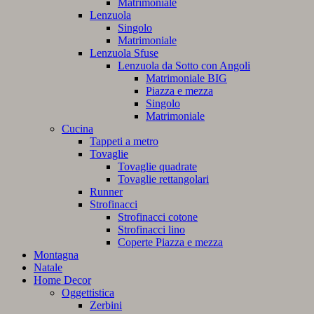
Matrimoniale
Lenzuola
Singolo
Matrimoniale
Lenzuola Sfuse
Lenzuola da Sotto con Angoli
Matrimoniale BIG
Piazza e mezza
Singolo
Matrimoniale
Cucina
Tappeti a metro
Tovaglie
Tovaglie quadrate
Tovaglie rettangolari
Runner
Strofinacci
Strofinacci cotone
Strofinacci lino
Coperte Piazza e mezza
Montagna
Natale
Home Decor
Oggettistica
Zerbini