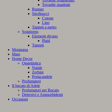
Tovaglie rettangolari
Tovaglie quadrate
Runner
Strofinacci
Cotone
Lino
Tappeti a metro
Soggiorno
Elementi divano
Plaid
Tappeti
Montagna
Mare
Home Decor
Oggettistica
Natale
Zerbini
Portacandele
Profumatori
Il bucato di Adele
Profumatori per Bucato
Detersivi e Ammorbidenti
Occasioni