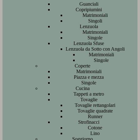
Guanciali
Copripiumini
Matrimoniali
Singoli
Lenzuola
Matrimoniali
Singole
Lenzuola Sfuse
Lenzuola da Sotto con Angoli
Matrimoniali
Singole
Coperte
Matrimoniali
Piazza e mezza
Singole
Cucina
Tappeti a metro
Tovaglie
Tovaglie rettangolari
Tovaglie quadrate
Runner
Strofinacci
Cotone
Lino
Soggiorno