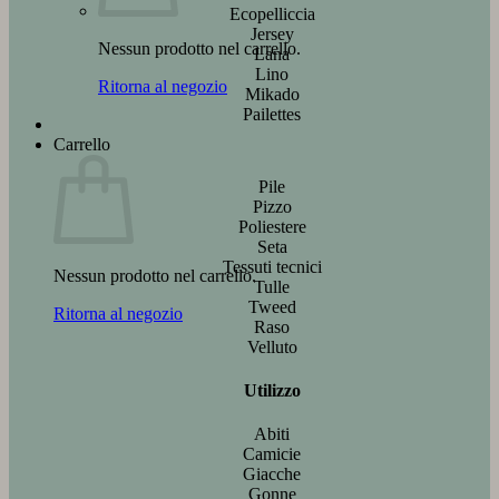
Ecopelliccia
Jersey
Nessun prodotto nel carrello.
Lana
Lino
Ritorna al negozio
Mikado
Pailettes
Carrello
Pile
Pizzo
Poliestere
Seta
Tessuti tecnici
Nessun prodotto nel carrello.
Tulle
Tweed
Ritorna al negozio
Raso
Velluto
Utilizzo
Abiti
Camicie
Giacche
Gonne