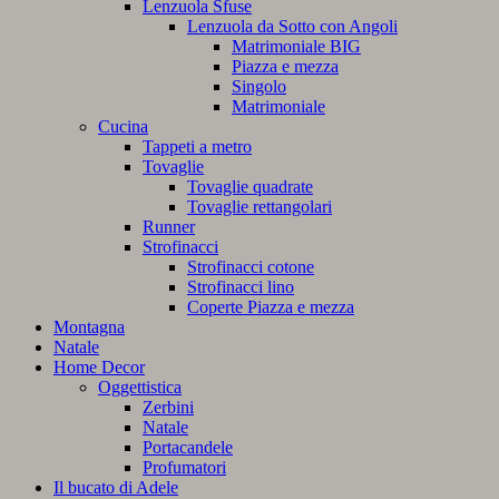
Lenzuola Sfuse
Lenzuola da Sotto con Angoli
Matrimoniale BIG
Piazza e mezza
Singolo
Matrimoniale
Cucina
Tappeti a metro
Tovaglie
Tovaglie quadrate
Tovaglie rettangolari
Runner
Strofinacci
Strofinacci cotone
Strofinacci lino
Coperte Piazza e mezza
Montagna
Natale
Home Decor
Oggettistica
Zerbini
Natale
Portacandele
Profumatori
Il bucato di Adele