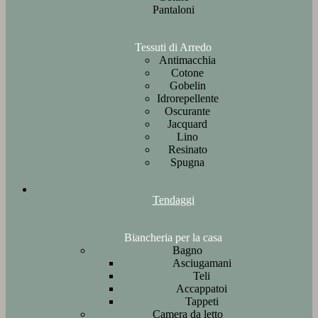
Pantaloni
Tessuti di Arredo
Antimacchia
Cotone
Gobelin
Idrorepellente
Oscurante
Jacquard
Lino
Resinato
Spugna
Tendaggi
Biancheria per la casa
Bagno
Asciugamani
Teli
Accappatoi
Tappeti
Camera da letto