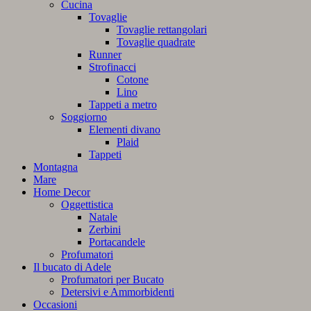
Cucina
Tovaglie
Tovaglie rettangolari
Tovaglie quadrate
Runner
Strofinacci
Cotone
Lino
Tappeti a metro
Soggiorno
Elementi divano
Plaid
Tappeti
Montagna
Mare
Home Decor
Oggettistica
Natale
Zerbini
Portacandele
Profumatori
Il bucato di Adele
Profumatori per Bucato
Detersivi e Ammorbidenti
Occasioni