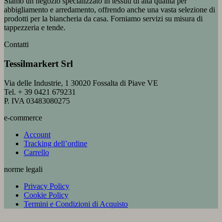
Siamo un negozio specializzato in tessuti di alta qualità per
abbigliamento e arredamento, offrendo anche una vasta selezione di
prodotti per la biancheria da casa. Forniamo servizi su misura di
tappezzeria e tende.
Contatti
Tessilmarkert Srl
Via delle Industrie, 1 30020 Fossalta di Piave VE
Tel. + 39 0421 679231
P. IVA 03483080275
e-commerce
Account
Tracking dell’ordine
Carrello
norme legali
Privacy Policy
Cookie Policy
Termini e Condizioni di Acquisto
V