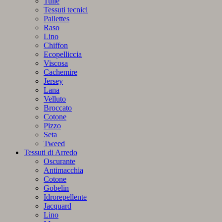
Tulle
Tessuti tecnici
Pailettes
Raso
Lino
Chiffon
Ecopelliccia
Viscosa
Cachemire
Jersey
Lana
Velluto
Broccato
Cotone
Pizzo
Seta
Tweed
Tessuti di Arredo
Oscurante
Antimacchia
Cotone
Gobelin
Idrorepellente
Jacquard
Lino