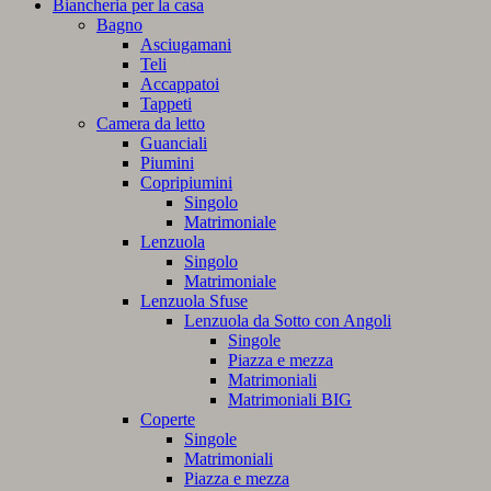
Biancheria per la casa
Bagno
Asciugamani
Teli
Accappatoi
Tappeti
Camera da letto
Guanciali
Piumini
Copripiumini
Singolo
Matrimoniale
Lenzuola
Singolo
Matrimoniale
Lenzuola Sfuse
Lenzuola da Sotto con Angoli
Singole
Piazza e mezza
Matrimoniali
Matrimoniali BIG
Coperte
Singole
Matrimoniali
Piazza e mezza