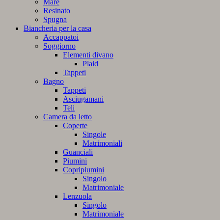
Mare
Resinato
Spugna
Biancheria per la casa
Accappatoi
Soggiorno
Elementi divano
Plaid
Tappeti
Bagno
Tappeti
Asciugamani
Teli
Camera da letto
Coperte
Singole
Matrimoniali
Guanciali
Piumini
Copripiumini
Singolo
Matrimoniale
Lenzuola
Singolo
Matrimoniale