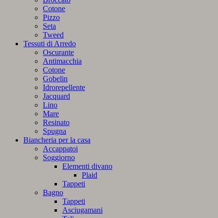
Cotone
Pizzo
Seta
Tweed
Tessuti di Arredo
Oscurante
Antimacchia
Cotone
Gobelin
Idrorepellente
Jacquard
Lino
Mare
Resinato
Spugna
Biancheria per la casa
Accappatoi
Soggiorno
Elementi divano
Plaid
Tappeti
Bagno
Tappeti
Asciugamani