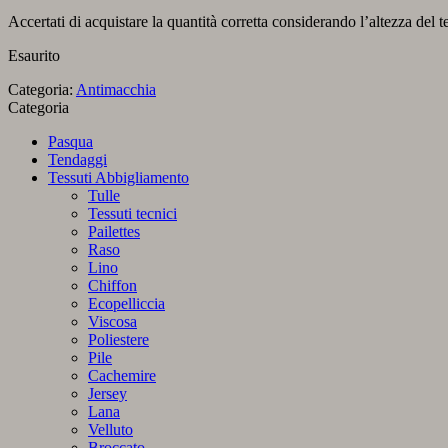
Accertati di acquistare la quantità corretta considerando l’altezza del t
Esaurito
Categoria:
Antimacchia
Categoria
Pasqua
Tendaggi
Tessuti Abbigliamento
Tulle
Tessuti tecnici
Pailettes
Raso
Lino
Chiffon
Ecopelliccia
Viscosa
Poliestere
Pile
Cachemire
Jersey
Lana
Velluto
Broccato