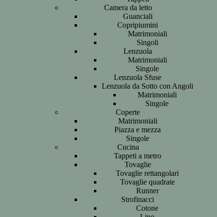
Camera da letto
Guanciali
Copripiumini
Matrimoniali
Singoli
Lenzuola
Matrimoniali
Singole
Lenzuola Sfuse
Lenzuola da Sotto con Angoli
Matrimoniali
Singole
Coperte
Matrimoniali
Piazza e mezza
Singole
Cucina
Tappeti a metro
Tovaglie
Tovaglie rettangolari
Tovaglie quadrate
Runner
Strofinacci
Cotone
Lino