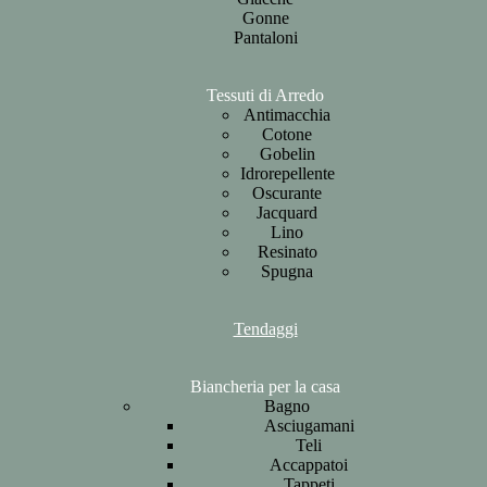
Gonne
Pantaloni
Tessuti di Arredo
Antimacchia
Cotone
Gobelin
Idrorepellente
Oscurante
Jacquard
Lino
Resinato
Spugna
Tendaggi
Biancheria per la casa
Bagno
Asciugamani
Teli
Accappatoi
Tappeti