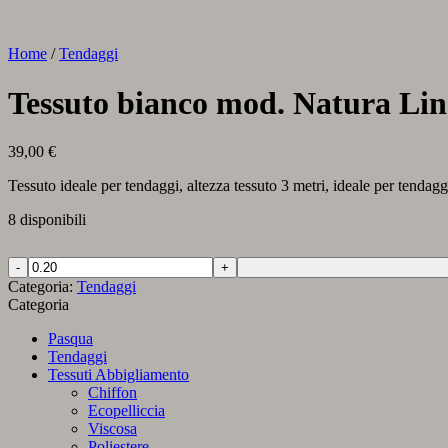
Home
/
Tendaggi
Tessuto bianco mod. Natura Lin
39,00
€
Tessuto ideale per tendaggi, altezza tessuto 3 metri, ideale per tendag
8 disponibili
Tessuto
bianco
Categoria:
Tendaggi
mod.
Categoria
Natura
Linea
Pasqua
quantità
Tendaggi
Tessuti Abbigliamento
Chiffon
Ecopelliccia
Viscosa
Poliestere