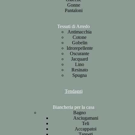
Gonne
Pantaloni
Tessuti di Arredo
Antimacchia
Cotone
Gobelin
Idrorepellente
Oscurante
Jacquard
Lino
Resinato
Spugna
Tendaggi
Biancheria per la casa
Bagno
Asciugamani
Teli
Accappatoi
Tappeti