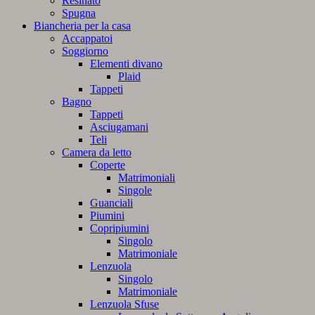
Resinato
Spugna
Biancheria per la casa
Accappatoi
Soggiorno
Elementi divano
Plaid
Tappeti
Bagno
Tappeti
Asciugamani
Teli
Camera da letto
Coperte
Matrimoniali
Singole
Guanciali
Piumini
Copripiumini
Singolo
Matrimoniale
Lenzuola
Singolo
Matrimoniale
Lenzuola Sfuse