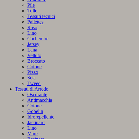
Pile
Tulle
Tessuti tecnici
Pailettes
Raso
Lino
Cachemire
Jersey
Lana
Velluto
Broccato
Cotone
Pizzo
Seta
Tweed
Tessuti di Arredo
Oscurante
Antimacchia
Cotone
Gobelin
Idrorepellente
Jacquard
Lino
Mare