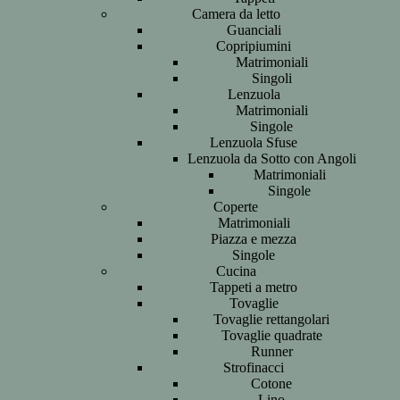
Camera da letto
Guanciali
Copripiumini
Matrimoniali
Singoli
Lenzuola
Matrimoniali
Singole
Lenzuola Sfuse
Lenzuola da Sotto con Angoli
Matrimoniali
Singole
Coperte
Matrimoniali
Piazza e mezza
Singole
Cucina
Tappeti a metro
Tovaglie
Tovaglie rettangolari
Tovaglie quadrate
Runner
Strofinacci
Cotone
Lino