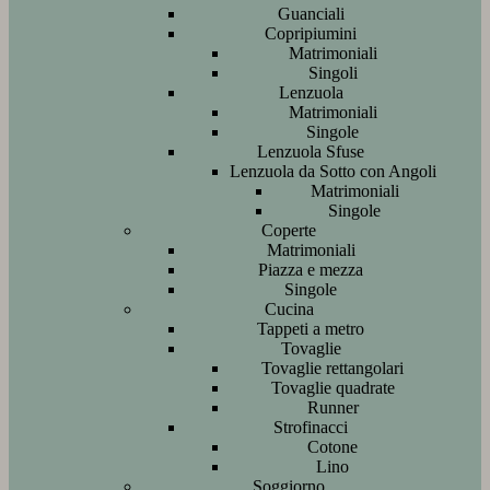
Guanciali
Copripiumini
Matrimoniali
Singoli
Lenzuola
Matrimoniali
Singole
Lenzuola Sfuse
Lenzuola da Sotto con Angoli
Matrimoniali
Singole
Coperte
Matrimoniali
Piazza e mezza
Singole
Cucina
Tappeti a metro
Tovaglie
Tovaglie rettangolari
Tovaglie quadrate
Runner
Strofinacci
Cotone
Lino
Soggiorno