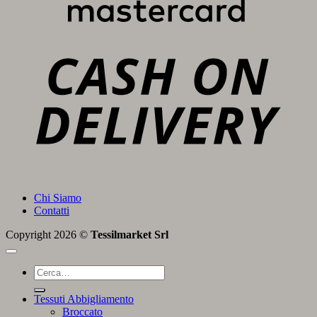
C
D
Chi Siamo
Contatti
Copyright 2026 ©
Tessilmarket Srl
Cerca:
Tessuti Abbigliamento
Broccato