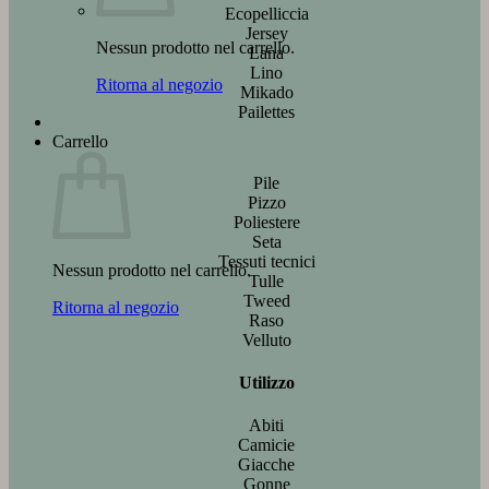
Ecopelliccia
Jersey
Nessun prodotto nel carrello.
Lana
Lino
Ritorna al negozio
Mikado
Pailettes
Carrello
Pile
Pizzo
Poliestere
Seta
Tessuti tecnici
Nessun prodotto nel carrello.
Tulle
Tweed
Ritorna al negozio
Raso
Velluto
Utilizzo
Abiti
Camicie
Giacche
Gonne