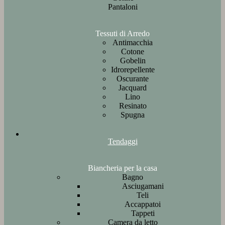
Pantaloni
Tessuti di Arredo
Antimacchia
Cotone
Gobelin
Idrorepellente
Oscurante
Jacquard
Lino
Resinato
Spugna
Tendaggi
Biancheria per la casa
Bagno
Asciugamani
Teli
Accappatoi
Tappeti
Camera da letto