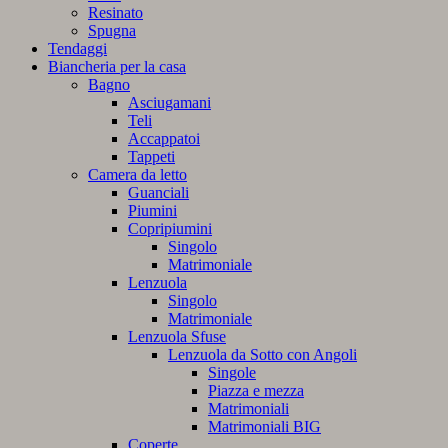
Resinato
Spugna
Tendaggi
Biancheria per la casa
Bagno
Asciugamani
Teli
Accappatoi
Tappeti
Camera da letto
Guanciali
Piumini
Copripiumini
Singolo
Matrimoniale
Lenzuola
Singolo
Matrimoniale
Lenzuola Sfuse
Lenzuola da Sotto con Angoli
Singole
Piazza e mezza
Matrimoniali
Matrimoniali BIG
Coperte