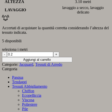
ALTEZZA
3.10 metri
lavaggio a secco, lavaggio
LAVAGGIO
delicato
Accertati di acquistare la quantità corretta considerando l’altezza del
tessuto indicata.
5 disponibili
seleziona i metri
Tessuto
con
Aggiungi al carrello
motivo
Categorie:
Jacquard
,
Tessuti di Arredo
tropicale
Categoria
foglie
beige
Pasqua
fondo
Tendaggi
kaki
Tessuti Abbigliamento
quantità
Chiffon
Ecopelliccia
Viscosa
Poliestere
Pile