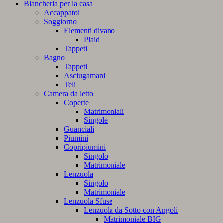
Biancheria per la casa
Accappatoi
Soggiorno
Elementi divano
Plaid
Tappeti
Bagno
Tappeti
Asciugamani
Teli
Camera da letto
Coperte
Matrimoniali
Singole
Guanciali
Piumini
Copripiumini
Singolo
Matrimoniale
Lenzuola
Singolo
Matrimoniale
Lenzuola Sfuse
Lenzuola da Sotto con Angoli
Matrimoniale BIG