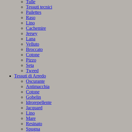
Tulle
Tessuti tecnici
Pailettes
Raso
Lino
Cachemire
Jersey
Lana
Velluto
Broccato
Cotone
Pizzo
Seta
Tweed
Tessuti di Arredo
Oscurante
Antimacchia
Cotone
Gobelin
Idrorepellente
Jacquard
Lino
Mare
Resinato
Spugna