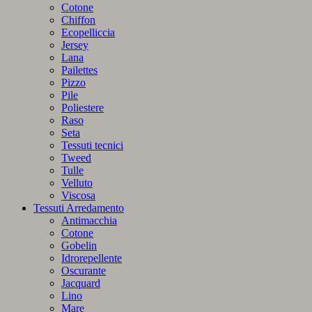
Cotone
Chiffon
Ecopelliccia
Jersey
Lana
Pailettes
Pizzo
Pile
Poliestere
Raso
Seta
Tessuti tecnici
Tweed
Tulle
Velluto
Viscosa
Tessuti Arredamento
Antimacchia
Cotone
Gobelin
Idrorepellente
Oscurante
Jacquard
Lino
Mare