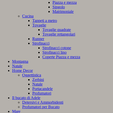
Piazza e mezza
Singolo
Matrimoniale
Cucina
Tappeti a metro
Tovaglie
Tovaglie quadrate
Tovaglie rettangolari
Runner
Strofinacci
Strofinacci cotone
Strofinacci lino
Coperte Piazza e mezza
Montagna
Natale
Home Decor
Oggettistica
Zerbini
Natale
Portacandele
Profumatori
Il bucato di Adele
Detersivi e Ammorbidenti
Profumatori per Bucato
Mare