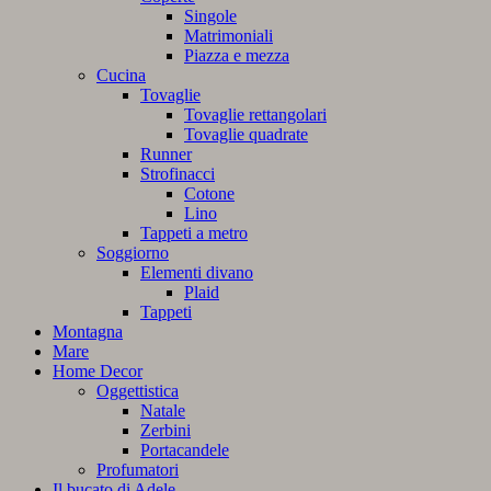
Singole
Matrimoniali
Piazza e mezza
Cucina
Tovaglie
Tovaglie rettangolari
Tovaglie quadrate
Runner
Strofinacci
Cotone
Lino
Tappeti a metro
Soggiorno
Elementi divano
Plaid
Tappeti
Montagna
Mare
Home Decor
Oggettistica
Natale
Zerbini
Portacandele
Profumatori
Il bucato di Adele