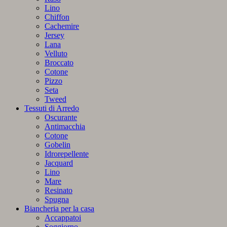
Lino
Chiffon
Cachemire
Jersey
Lana
Velluto
Broccato
Cotone
Pizzo
Seta
Tweed
Tessuti di Arredo
Oscurante
Antimacchia
Cotone
Gobelin
Idrorepellente
Jacquard
Lino
Mare
Resinato
Spugna
Biancheria per la casa
Accappatoi
Soggiorno