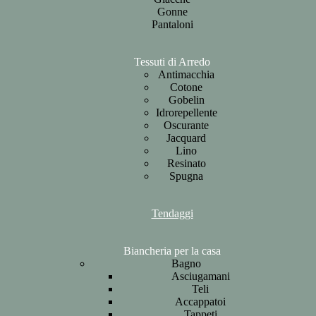
Gonne
Pantaloni
Tessuti di Arredo
Antimacchia
Cotone
Gobelin
Idrorepellente
Oscurante
Jacquard
Lino
Resinato
Spugna
Tendaggi
Biancheria per la casa
Bagno
Asciugamani
Teli
Accappatoi
Tappeti