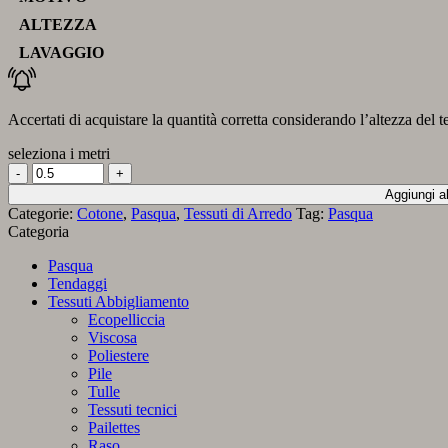
ALTEZZA
LAVAGGIO
Accertati di acquistare la quantità corretta considerando l’altezza del t
seleziona i metri
Tessuto
coniglietti
Aggiungi al
fiabeschi
Categorie:
Cotone
,
Pasqua
,
Tessuti di Arredo
Tag:
Pasqua
quantità
Categoria
Pasqua
Tendaggi
Tessuti Abbigliamento
Ecopelliccia
Viscosa
Poliestere
Pile
Tulle
Tessuti tecnici
Pailettes
Raso