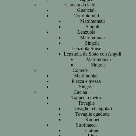
Camera da letto
Guanciali
Copripiumini
Matrimoniali
Singoli
Lenzuola
Matrimoniali
Singole
Lenzuola Sfuse
Lenzuola da Sotto con Angoli
Matrimoniali
Singole
Coperte
Matrimoniali
Piazza e mezza
Singole
Cucina
Tappeti a metro
Tovaglie
Tovaglie rettangolari
Tovaglie quadrate
Runner
Strofinacci
Cotone
Lino