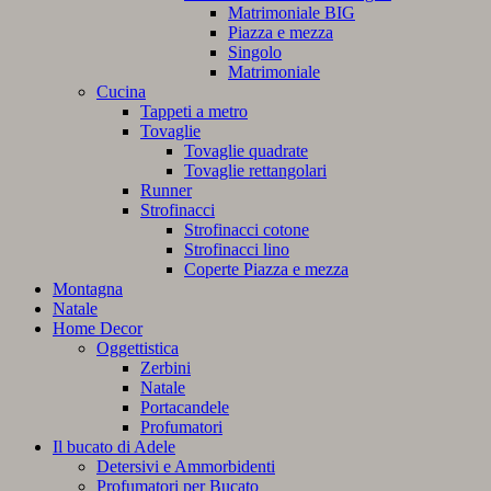
Matrimoniale BIG
Piazza e mezza
Singolo
Matrimoniale
Cucina
Tappeti a metro
Tovaglie
Tovaglie quadrate
Tovaglie rettangolari
Runner
Strofinacci
Strofinacci cotone
Strofinacci lino
Coperte Piazza e mezza
Montagna
Natale
Home Decor
Oggettistica
Zerbini
Natale
Portacandele
Profumatori
Il bucato di Adele
Detersivi e Ammorbidenti
Profumatori per Bucato