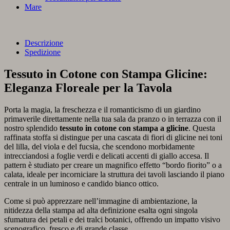
Mare
Descrizione
Spedizione
Tessuto in Cotone con Stampa Glicine:
Eleganza Floreale per la Tavola
Porta la magia, la freschezza e il romanticismo di un giardino
primaverile direttamente nella tua sala da pranzo o in terrazza con il
nostro splendido
tessuto in cotone con stampa a glicine
. Questa
raffinata stoffa si distingue per una cascata di fiori di glicine nei toni
del lilla, del viola e del fucsia, che scendono morbidamente
intrecciandosi a foglie verdi e delicati accenti di giallo accesa. Il
pattern è studiato per creare un magnifico effetto “bordo fiorito” o a
calata, ideale per incorniciare la struttura dei tavoli lasciando il piano
centrale in un luminoso e candido bianco ottico.
Come si può apprezzare nell’immagine di ambientazione, la
nitidezza della stampa ad alta definizione esalta ogni singola
sfumatura dei petali e dei tralci botanici, offrendo un impatto visivo
scenografico, fresco e di grande classe.