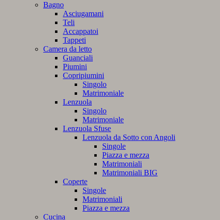
Bagno
Asciugamani
Teli
Accappatoi
Tappeti
Camera da letto
Guanciali
Piumini
Copripiumini
Singolo
Matrimoniale
Lenzuola
Singolo
Matrimoniale
Lenzuola Sfuse
Lenzuola da Sotto con Angoli
Singole
Piazza e mezza
Matrimoniali
Matrimoniali BIG
Coperte
Singole
Matrimoniali
Piazza e mezza
Cucina