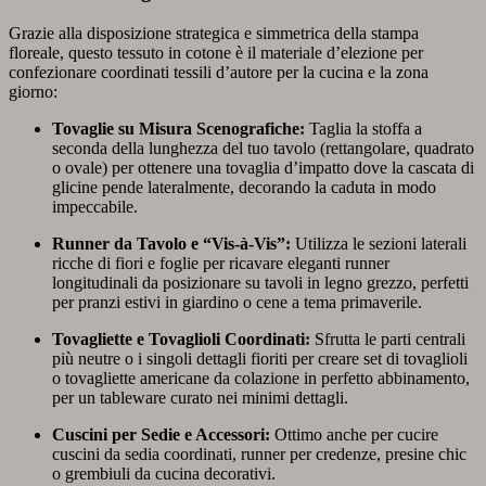
Grazie alla disposizione strategica e simmetrica della stampa
floreale, questo tessuto in cotone è il materiale d’elezione per
confezionare coordinati tessili d’autore per la cucina e la zona
giorno:
Tovaglie su Misura Scenografiche:
Taglia la stoffa a
seconda della lunghezza del tuo tavolo (rettangolare, quadrato
o ovale) per ottenere una tovaglia d’impatto dove la cascata di
glicine pende lateralmente, decorando la caduta in modo
impeccabile.
Runner da Tavolo e “Vis-à-Vis”:
Utilizza le sezioni laterali
ricche di fiori e foglie per ricavare eleganti runner
longitudinali da posizionare su tavoli in legno grezzo, perfetti
per pranzi estivi in giardino o cene a tema primaverile.
Tovagliette e Tovaglioli Coordinati:
Sfrutta le parti centrali
più neutre o i singoli dettagli fioriti per creare set di tovaglioli
o tovagliette americane da colazione in perfetto abbinamento,
per un tableware curato nei minimi dettagli.
Cuscini per Sedie e Accessori:
Ottimo anche per cucire
cuscini da sedia coordinati, runner per credenze, presine chic
o grembiuli da cucina decorativi.