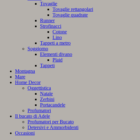
Tovaglie
Tovaglie rettangolari
Tovaglie quadrate
Runner
Strofinacci
Cotone
Lino
Tappeti a metro
Soggiorno
Elementi divano
Plaid
Tappeti
Montagna
Mare
Home Decor
Oggettistica
Natale
Zerbini
Portacandele
Profumatori
Il bucato di Adele
Profumatori per Bucato
Detersivi e Ammorbidenti
Occasioni