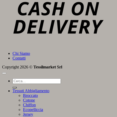
D
Chi Siamo
Contatti
Copyright 2026 ©
Tessilmarket Srl
Cerca:
Tessuti Abbigliamento
Broccato
Cotone
Chiffon
Ecopelliccia
Jersey