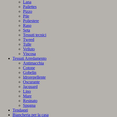
Lana
Pailettes
Pizzo
Pile
Poliestere
Raso
Seta
Tessuti tecnici
Tweed
Tulle
Velluto
Viscosa
Tessuti Arredamento
Antimacchia
Cotone
Gobelin
Idrorepellente
Oscurante
Jacquard
Lino
Mare
Resinato
Spugna
Tendaggi
Biancheria per la casa