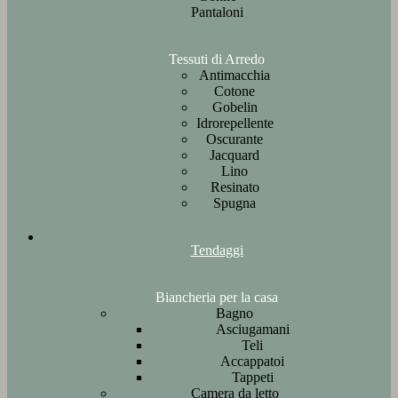
Pantaloni
Tessuti di Arredo
Antimacchia
Cotone
Gobelin
Idrorepellente
Oscurante
Jacquard
Lino
Resinato
Spugna
Tendaggi
Biancheria per la casa
Bagno
Asciugamani
Teli
Accappatoi
Tappeti
Camera da letto