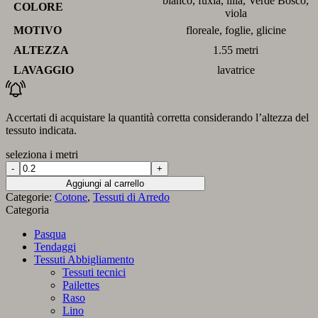
bianco, fuxia, lilla, Verde Bosco,
COLORE
viola
MOTIVO
floreale, foglie, glicine
ALTEZZA
1.55 metri
LAVAGGIO
lavatrice
Accertati di acquistare la quantità corretta considerando l’altezza del
tessuto indicata.
seleziona i metri
Tessuto
cotone
Aggiungi al carrello
con
Categorie:
Cotone
,
Tessuti di Arredo
stampa
Categoria
glicine
quantità
Pasqua
Tendaggi
Tessuti Abbigliamento
Tessuti tecnici
Pailettes
Raso
Lino