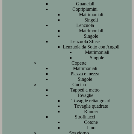
Guanciali
Copripiumini
Matrimoniali
Singoli
Lenzuola
Matrimoniali
Singole
Lenzuola Sfuse
Lenzuola da Sotto con Angoli
Matrimoniali
Singole
Coperte
Matrimoniali
Piazza e mezza
Singole
Cucina
Tappeti a metro
Tovaglie
Tovaglie rettangolari
Tovaglie quadrate
Runner
Strofinacci
Cotone
Lino
Soggiorno