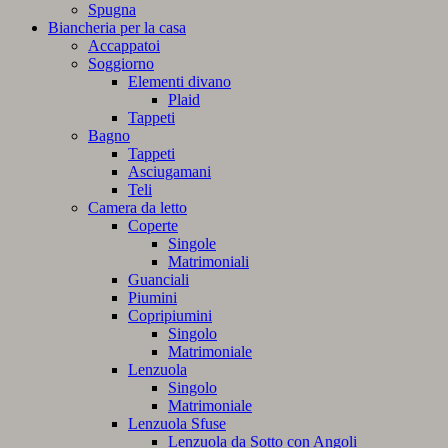
Spugna
Biancheria per la casa
Accappatoi
Soggiorno
Elementi divano
Plaid
Tappeti
Bagno
Tappeti
Asciugamani
Teli
Camera da letto
Coperte
Singole
Matrimoniali
Guanciali
Piumini
Copripiumini
Singolo
Matrimoniale
Lenzuola
Singolo
Matrimoniale
Lenzuola Sfuse
Lenzuola da Sotto con Angoli