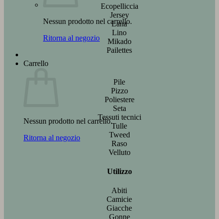
Ecopelliccia
Jersey
Nessun prodotto nel carrello.
Lana
Lino
Ritorna al negozio
Mikado
Pailettes
Carrello
Pile
Pizzo
Poliestere
Seta
Tessuti tecnici
Nessun prodotto nel carrello.
Tulle
Tweed
Ritorna al negozio
Raso
Velluto
Utilizzo
Abiti
Camicie
Giacche
Gonne