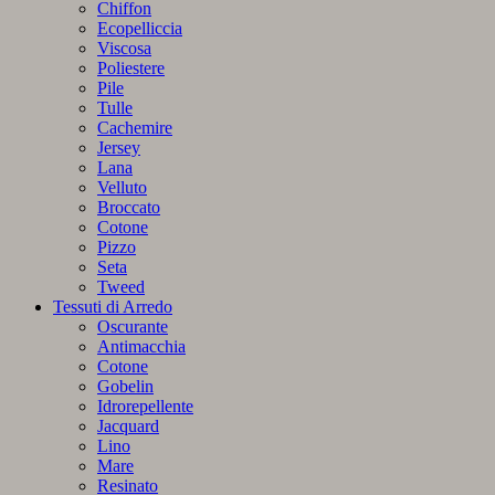
Chiffon
Ecopelliccia
Viscosa
Poliestere
Pile
Tulle
Cachemire
Jersey
Lana
Velluto
Broccato
Cotone
Pizzo
Seta
Tweed
Tessuti di Arredo
Oscurante
Antimacchia
Cotone
Gobelin
Idrorepellente
Jacquard
Lino
Mare
Resinato