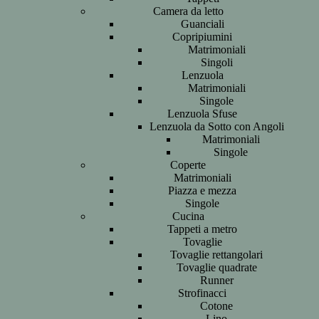
Camera da letto
Guanciali
Copripiumini
Matrimoniali
Singoli
Lenzuola
Matrimoniali
Singole
Lenzuola Sfuse
Lenzuola da Sotto con Angoli
Matrimoniali
Singole
Coperte
Matrimoniali
Piazza e mezza
Singole
Cucina
Tappeti a metro
Tovaglie
Tovaglie rettangolari
Tovaglie quadrate
Runner
Strofinacci
Cotone
Lino