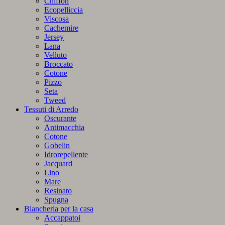
Chiffon
Ecopelliccia
Viscosa
Cachemire
Jersey
Lana
Velluto
Broccato
Cotone
Pizzo
Seta
Tweed
Tessuti di Arredo
Oscurante
Antimacchia
Cotone
Gobelin
Idrorepellente
Jacquard
Lino
Mare
Resinato
Spugna
Biancheria per la casa
Accappatoi