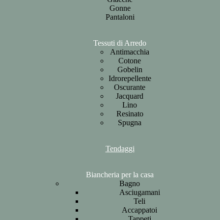
Gonne
Pantaloni
Tessuti di Arredo
Antimacchia
Cotone
Gobelin
Idrorepellente
Oscurante
Jacquard
Lino
Resinato
Spugna
Tendaggi
Biancheria per la casa
Bagno
Asciugamani
Teli
Accappatoi
Tappeti