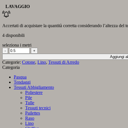
LAVAGGIO
Accertati di acquistare la quantità corretta considerando l’altezza del t
4 disponibili
seleziona i metri
Tessuto
Fiore
Aggiungi al
Azzurro
Categorie:
Cotone
,
Lino
,
Tessuti di Arredo
quantità
Categoria
Pasqua
Tendaggi
Tessuti Abbigliamento
Poliestere
Pile
Tulle
Tessuti tecnici
Pailettes
Raso
Lino