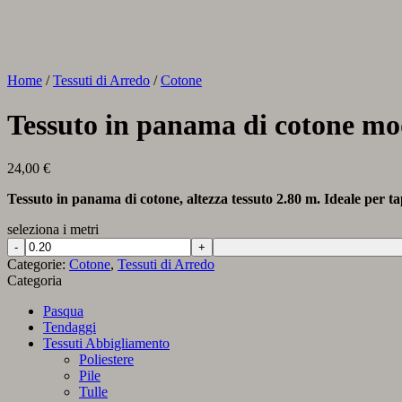
Home
/
Tessuti di Arredo
/
Cotone
Tessuto in panama di cotone m
24,00
€
Tessuto in panama di cotone, altezza tessuto 2.80 m. Ideale per tap
seleziona i metri
Tessuto
in
Categorie:
Cotone
,
Tessuti di Arredo
panama
Categoria
di
cotone
Pasqua
mod.
Tendaggi
Fantasia
Tessuti Abbigliamento
Moderna
Poliestere
quantità
Pile
Tulle