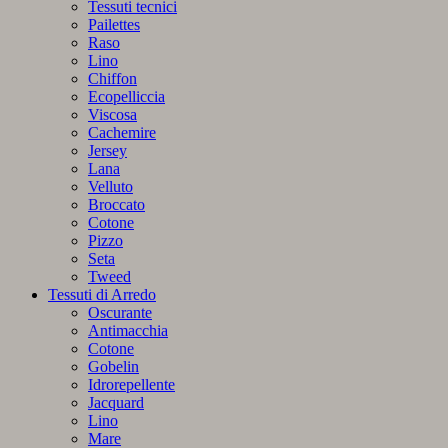
Tessuti tecnici
Pailettes
Raso
Lino
Chiffon
Ecopelliccia
Viscosa
Cachemire
Jersey
Lana
Velluto
Broccato
Cotone
Pizzo
Seta
Tweed
Tessuti di Arredo
Oscurante
Antimacchia
Cotone
Gobelin
Idrorepellente
Jacquard
Lino
Mare