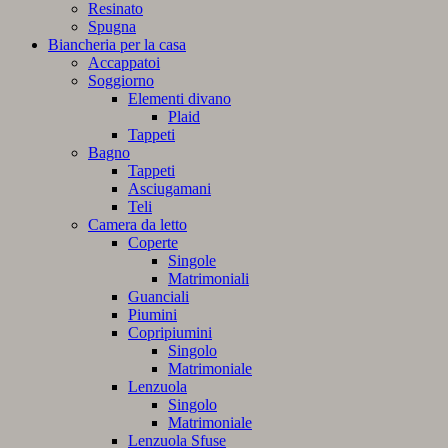
Resinato
Spugna
Biancheria per la casa
Accappatoi
Soggiorno
Elementi divano
Plaid
Tappeti
Bagno
Tappeti
Asciugamani
Teli
Camera da letto
Coperte
Singole
Matrimoniali
Guanciali
Piumini
Copripiumini
Singolo
Matrimoniale
Lenzuola
Singolo
Matrimoniale
Lenzuola Sfuse