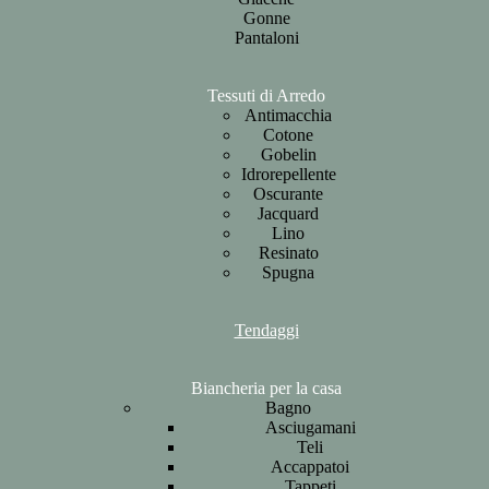
Gonne
Pantaloni
Tessuti di Arredo
Antimacchia
Cotone
Gobelin
Idrorepellente
Oscurante
Jacquard
Lino
Resinato
Spugna
Tendaggi
Biancheria per la casa
Bagno
Asciugamani
Teli
Accappatoi
Tappeti