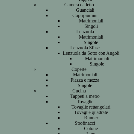
Camera da letto
Guanciali
Copripiumini
Matrimoniali
Singoli
Lenzuola
Matrimoniali
Singole
Lenzuola Sfuse
Lenzuola da Sotto con Angoli
Matrimoniali
Singole
Coperte
Matrimoniali
Piazza e mezza
Singole
Cucina
Tappeti a metro
Tovaglie
Tovaglie rettangolari
Tovaglie quadrate
Runner
Strofinacci
Cotone
Lino